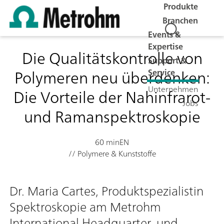
Produkte
Branchen
Events &
Expertise
Die Qualitätskontrolle von
Support &
Polymeren neu überdenken:
Service
Unternehmen
Die Vorteile der Nahinfrarot-
Jobs
und Ramanspektroskopie
60 min
EN
// Polymere & Kunststoffe
Dr. Maria Cartes, Produktspezialistin
Spektroskopie am Metrohm
International Headquarter, und