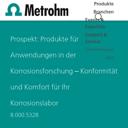
Produkte
Branchen
Events &
Expertise
Support &
Prospekt: Produkte für
Service
Unternehmen
Anwendungen in der
Jobs
Korrosionsforschung ‒ Konformität
und Komfort für Ihr
Korrosionslabor
8.000.5328