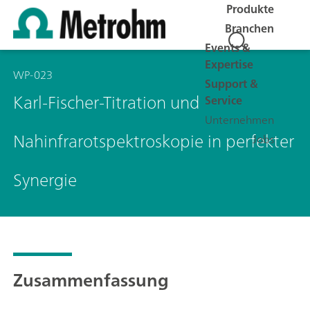
Produkte
Branchen
Events &
Expertise
WP-023
Support &
Karl-Fischer-Titration und
Service
Unternehmen
Nahinfrarotspektroskopie in perfekter
Jobs
Synergie
Zusammenfassung