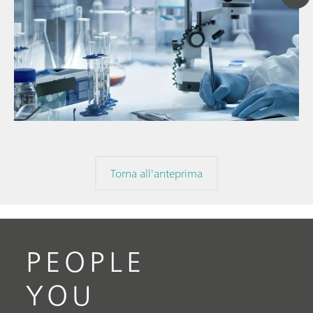
// Articolo
// Spettroscopia nel vicino infrarosso (NIR)
// Misure dirette
Torna all'anteprima
PEOPLE
YOU