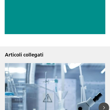
// Elettrochimica
// Vino
Articoli collegati