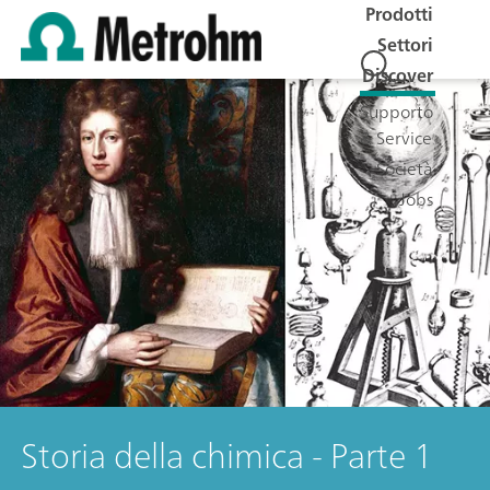
Prodotti
Settori
Discover
Supporto
& Service
Società
Jobs
Storia della chimica - Parte 1