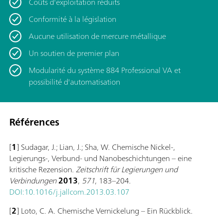
Coûts d'exploitation réduits
Conformité à la législation
Aucune utilisation de mercure métallique
Un soutien de premier plan
Modularité du système 884 Professional VA et
possibilité d'automatisation
Références
[
1
] Sudagar, J.; Lian, J.; Sha, W. Chemische Nickel-,
Legierungs-, Verbund- und Nanobeschichtungen – eine
kritische Rezension.
Zeitschrift für Legierungen und
Verbindungen
2013
,
571
, 183–204.
DOI:10.1016/j.jallcom.2013.03.107
[
2
] Loto, C. A. Chemische Vernickelung – Ein Rückblick.