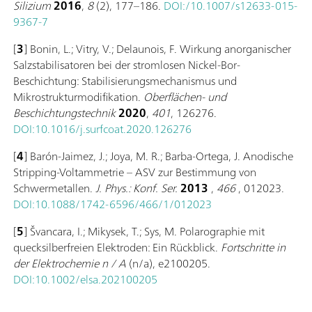
Silizium
2016
,
8
(2), 177–186.
DOI:/10.1007/s12633-015-
9367-7
[
3
] Bonin, L.; Vitry, V.; Delaunois, F. Wirkung anorganischer
Salzstabilisatoren bei der stromlosen Nickel-Bor-
Beschichtung: Stabilisierungsmechanismus und
Mikrostrukturmodifikation.
Oberflächen- und
Beschichtungstechnik
2020
,
401
, 126276.
DOI:10.1016/j.surfcoat.2020.126276
[
4
] Barón-Jaimez, J.; Joya, M. R.; Barba-Ortega, J. Anodische
Stripping-Voltammetrie – ASV zur Bestimmung von
Schwermetallen.
J. Phys.: Konf. Ser.
2013
,
466
, 012023.
DOI:10.1088/1742-6596/466/1/012023
[
5
] Švancara, I.; Mikysek, T.; Sys, M. Polarographie mit
quecksilberfreien Elektroden: Ein Rückblick.
Fortschritte in
der Elektrochemie
n / A
(n/a), e2100205.
DOI:10.1002/elsa.202100205