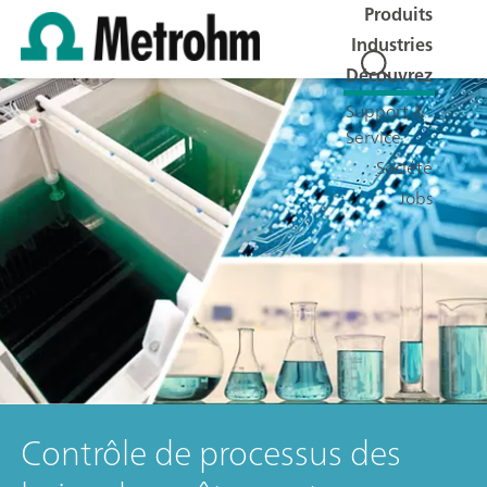
Produits
Industries
Découvrez
Support &
Service
Société
Jobs
Contrôle de processus des