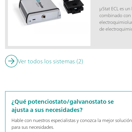
μStat ECL es un 
combinado con 
electroquimiolum
de electroquimi
en pantalla (SPE
electroquímicas
perfectamente y
también se pue
Ver todos los sistemas (2)
bipotenciostato
¿Qué potenciostato/galvanostato se
ajusta a sus necesidades?
Hable con nuestros especialistas y conozca la mejor solución
para sus necesidades.