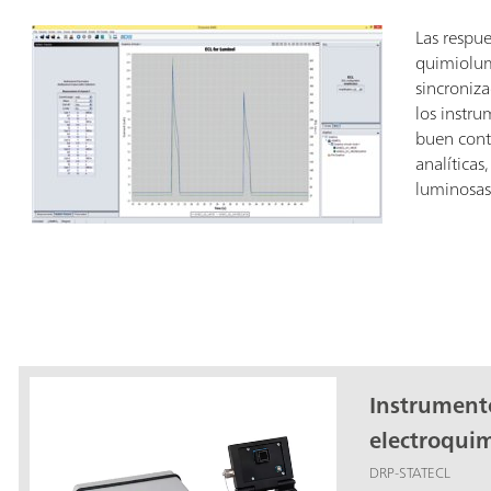
Las respue
quimiolum
sincroniz
los instr
buen contr
analíticas
luminosas
Instrument
electroquim
DRP-STATECL