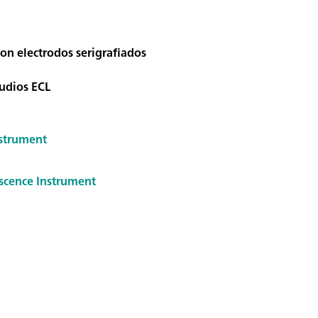
con electrodos serigrafiados
tudios ECL
nstrument
scence Instrument