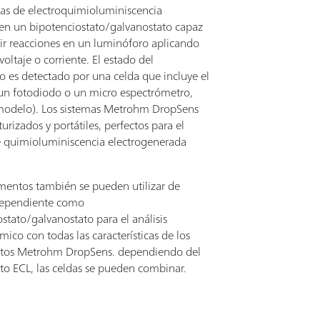
mas de electroquimioluminiscencia
 en un bipotenciostato/galvanostato capaz
ir reacciones en un luminóforo aplicando
voltaje o corriente. El estado del
o es detectado por una celda que incluye el
(un fotodiodo o un micro espectrómetro,
modelo). Los sistemas Metrohm DropSens
urizados y portátiles, perfectos para el
de quimioluminiscencia electrogenerada
umentos también se pueden utilizar de
dependiente como
stato/galvanostato para el análisis
mico con todas las características de los
tos Metrohm DropSens. dependiendo del
to ECL, las celdas se pueden combinar.