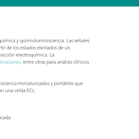
química y quimioluminiscencia. Las señales
ir de los estados excitados de un
eacción electroquímica. La
licaciones
, entre otras para análisis clínicos
cencia miniaturizados y portátiles que
n una celda ECL:
icada