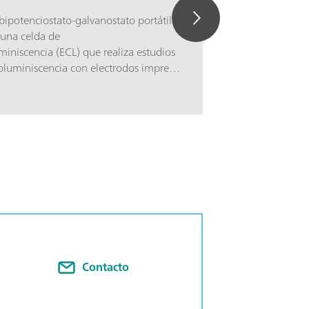
bipotenciostato-galvanostato portátil
una celda de
iniscencia (ECL) que realiza estudios
oluminiscencia con electrodos impresos
) DropSens. Las respuestas
 y quimioluminiscentes se sincronizan
 se muestran en tiempo real. El equipo
de usar de forma independiente como
-galvanostato.
Contacto