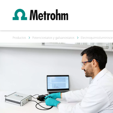
Productos
Potenciostatos y galvanostatos
Electroquimioluminisce