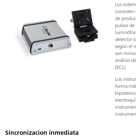
Los siste
consisten
de produc
pulsos de 
luminófor
detector 
según el 
son miniat
análisis 
(ECL).
Los instr
forma in
bipotencio
electroquí
instrumen
instrumen
Sincronizacion inmediata