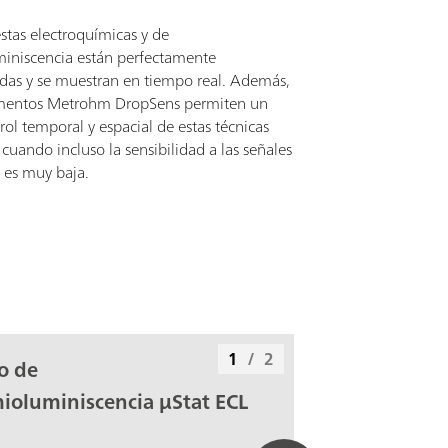
stas electroquímicas y de
iniscencia están perfectamente
adas y se muestran en tiempo real. Además,
umentos Metrohm DropSens permiten un
ol temporal y espacial de estas técnicas
, cuando incluso la sensibilidad a las señales
 es muy baja.
1
/
2
o de
ioluminiscencia µStat ECL