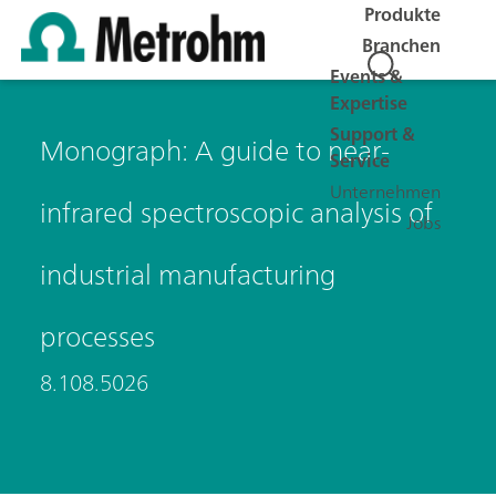
Produkte
Branchen
Events &
Expertise
Support &
Monograph: A guide to near-
Service
Unternehmen
infrared spectroscopic analysis of
Jobs
industrial manufacturing
processes
8.108.5026