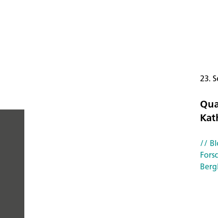
23. S
Qua
Kat
// Bl
PEOPLE
Fors
Berg
YOU
CAN