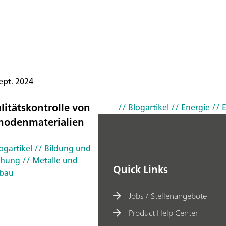
n
e
n
-
B
ept. 2024
a
t
litätskontrolle von
// Blogartikel
// Energie
// 
t
hodenmaterialien
e
ri
ogartikel
// Bildung und
e
chung
// Metalle und
n
Quick Links
bau
Jobs / Stellenangebote
Product Help Center