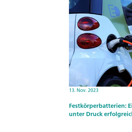
n
i
k
(
G
I
T
T
)
f
ü
13. Nov. 2023
r
Festkörperbatterien: E
L
unter Druck erfolgreic
i-
I
o