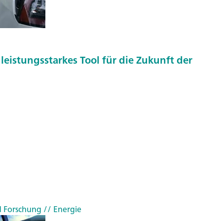
s
t
ä
n
leistungsstarkes Tool für die Zukunft der
d
e
n
m
i
t
I
N
T
E
L
d Forschung
// Energie
L