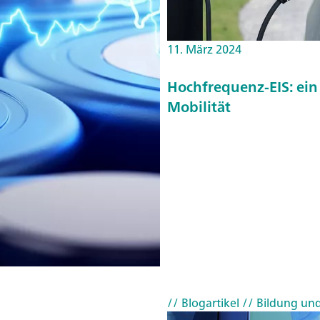
e
n
11. März 2024
d
e
Hochfrequenz-EIS: ein 
T
Mobilität
it
r
a
ti
o
n
s
t
e
c
// Blogartikel
// Bildung un
h