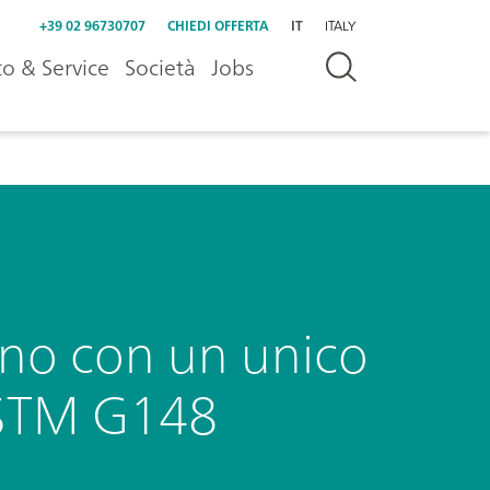
+39 02 96730707
CHIEDI OFFERTA
IT
ITALY
o & Service
Società
Jobs
eno con un unico
ASTM G148