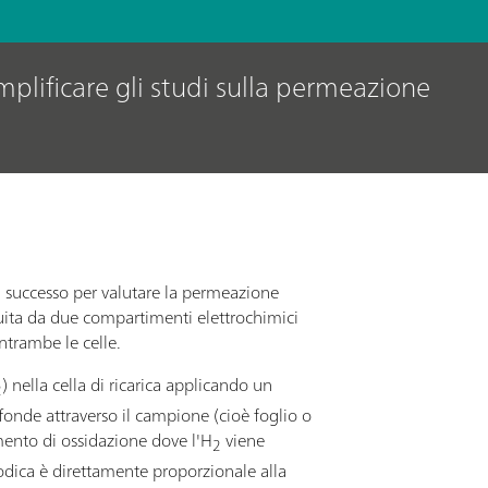
mplificare gli studi sulla permeazione
n successo per valutare la permeazione
uita da due compartimenti elettrochimici
ntrambe le celle.
) nella cella di ricarica applicando un
2
ffonde attraverso il campione (cioè foglio o
ento di ossidazione dove l'H
viene
2
nodica è direttamente proporzionale alla