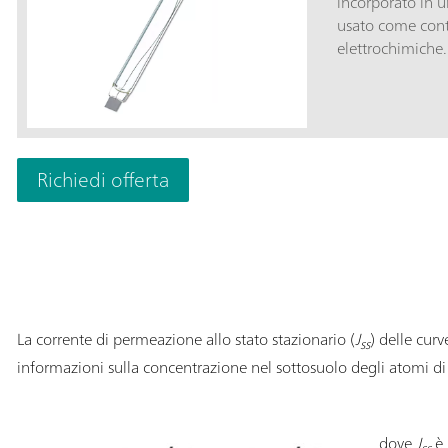
incorporato in u
usato come cont
elettrochimiche. 
Richiedi offerta
La corrente di permeazione allo stato stazionario (
J
) delle curv
ss
informazioni sulla concentrazione nel sottosuolo degli atomi di i
dove
J
è 