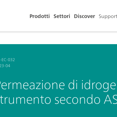
Prodotti
Settori
Discover
Support
-EC-032
23-04
Permeazione di idrog
strumento secondo 