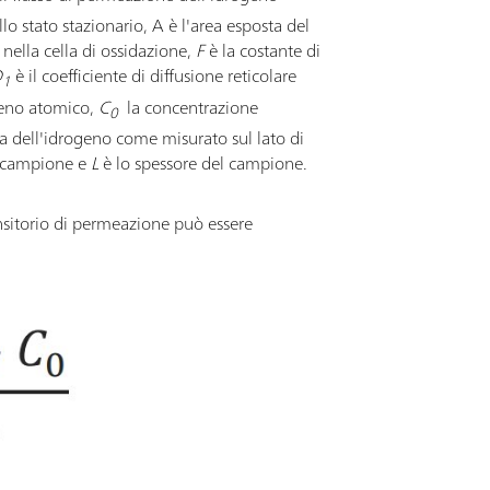
lo stato stazionario, A è l'area esposta del
nella cella di ossidazione,
F
è la costante di
D
è il coefficiente di diffusione reticolare
1
geno atomico,
C
la concentrazione
0
a dell'idrogeno come misurato sul lato di
l campione e
L
è lo spessore del campione.
nsitorio di permeazione può essere