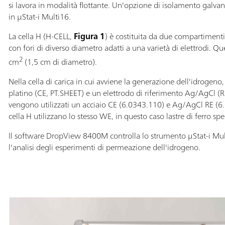
si lavora in modalità flottante. Un'opzione di isolamento galvani
in μStat-i Multi16.
La cella H (H-CELL,
Figura 1
) è costituita da due compartimenti
con fori di diverso diametro adatti a una varietà di elettrodi. Qu
2
cm
(1,5 cm di diametro).
Nella cella di carica in cui avviene la generazione dell'idrogeno
platino (CE, PT.SHEET) e un elettrodo di riferimento Ag/AgCl (R
vengono utilizzati un acciaio CE (6.0343.110) e Ag/AgCl RE (6
cella H utilizzano lo stesso WE, in questo caso lastre di ferro s
Il software DropView 8400M controlla lo strumento μStat-i Mult
l'analisi degli esperimenti di permeazione dell'idrogeno.