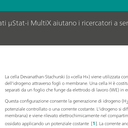
i μStat-i MultiX aiutano i ricercatori a se
La cella Devanathan-Stachurski (o «cella H») viene utilizzata co
dell'idrogeno attraverso fogli o membrane. Una cella H è costit
separati da un foglio che funge da elettrodo di lavoro (WE) in e
Questa configurazione consente la generazione di idrogeno (H
potenziale controllato o una corrente costante. L'idrogeno si di
membrana) e viene rilevato elettrochimicamente nel compartim
ossidato applicando un potenziale costante [
1
]. La corrente a