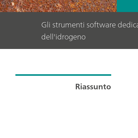
Gli strumenti software dedicat
dell'idrogeno
Riassunto