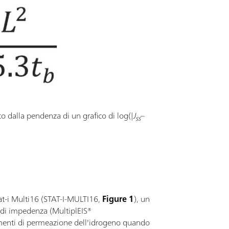
to dalla pendenza di un grafico di log(|
J
–
ss
tat-i Multi16 (STAT-I-MULTI16,
Figure 1
), un
 di impedenza (MultiplEIS®
rimenti di permeazione dell'idrogeno quando