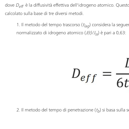
dove
D
è la diffusività effettiva dell'idrogeno atomico. Quest
eff
calcolato sulla base di tre diversi metodi.
1. Il metodo del tempo trascorso (
t
) considera la segue
lag
normalizzato di idrogeno atomico (
J(t)/J
) è pari a 0,63:
ss
2. Il metodo del tempo di penetrazione (
t
) si basa sulla
b