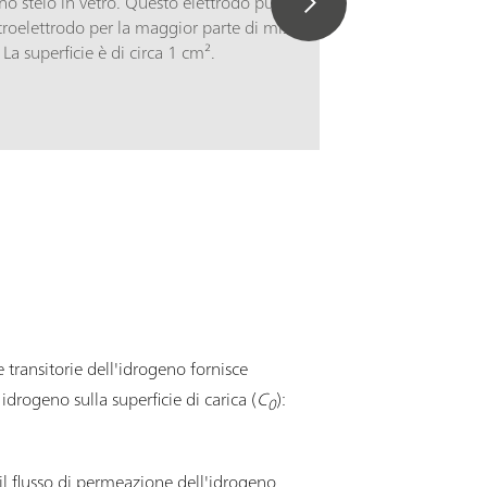
no stelo in vetro. Questo elettrodo può essere
roelettrodo per la maggior parte di misure
La superficie è di circa 1 cm².
e transitorie dell'idrogeno fornisce
drogeno sulla superficie di carica (
C
):
0
il flusso di permeazione dell'idrogeno