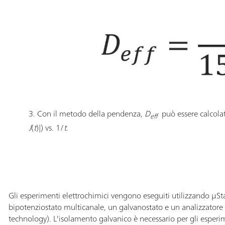
3. Con il metodo della pendenza,
D
può essere calcola
eff
J
(
t
)|) vs. 1/
t
.
Gli esperimenti elettrochimici vengono eseguiti utilizzando μS
bipotenziostato multicanale, un galvanostato e un analizzatore
technology). L'isolamento galvanico è necessario per gli espe