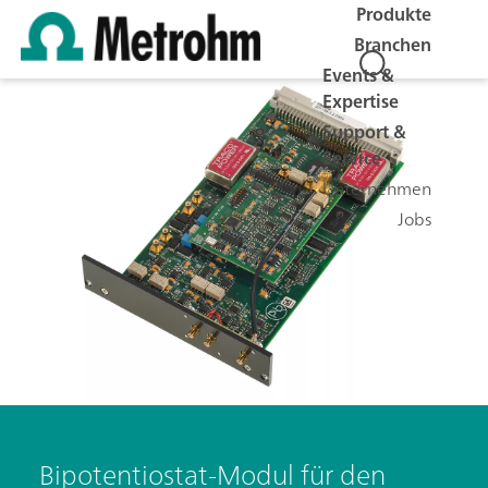
Produkte
Branchen
Events &
Expertise
Support &
Service
Unternehmen
Jobs
Bipotentiostat-Modul für den