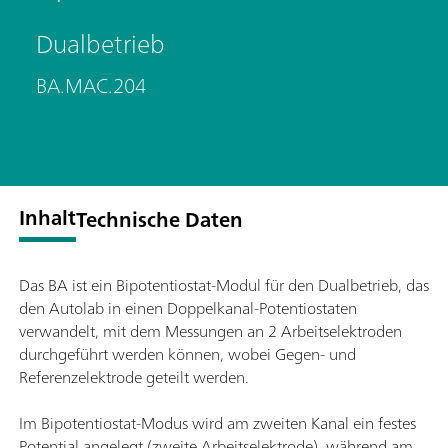
Dualbetrieb
BA.MAC.204
Inhalt
Technische Daten
Das BA ist ein Bipotentiostat-Modul für den Dualbetrieb, das
den Autolab in einen Doppelkanal-Potentiostaten
verwandelt, mit dem Messungen an 2 Arbeitselektroden
durchgeführt werden können, wobei Gegen- und
Referenzelektrode geteilt werden.
Im Bipotentiostat-Modus wird am zweiten Kanal ein festes
Potential angelegt (zweite Arbeitselektrode), während am