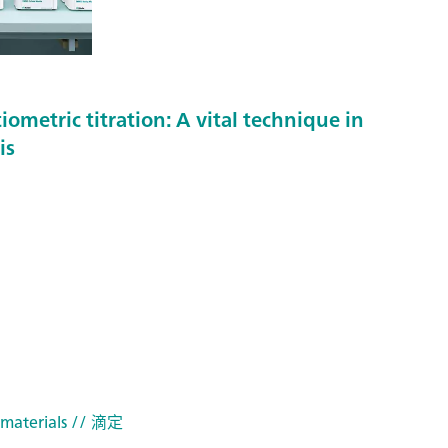
metric titration: A vital technique in
is
materials
// 滴定