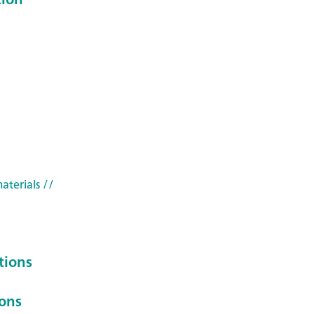
aterials
//
tions
ions