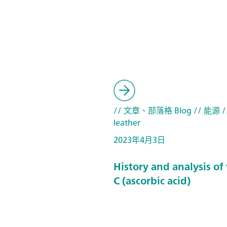
// 文章、部落格 Blog
// 能源
/
leather
2023年4月3日
History and analysis of
C (ascorbic acid)