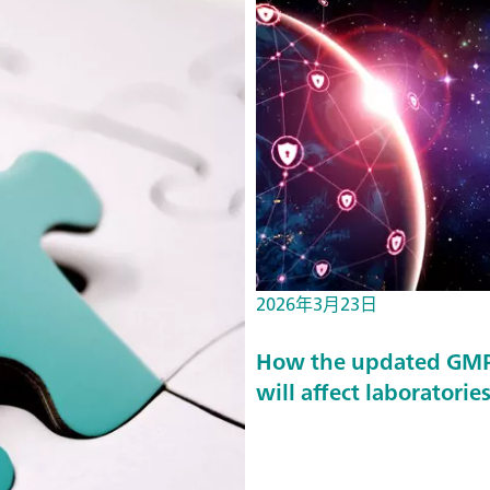
2026年3月23日
How the updated GMP 
will affect laboratorie