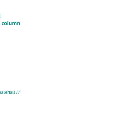
d
n column
aterials
//