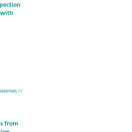
spection
 with
aterials
//
ts from
tion