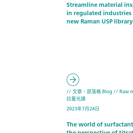
Streamline material in
in regulated industries
new Raman USP library
// 文章、部落格 Blog
// Raw m
拉曼光譜
2023年7月24日
The world of surfactan
the perspective of titra