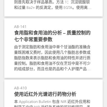
则首先取决于样品基质。方法 1：沉淀硫酸钡
和过量 Ba2+ 的反滴定，使用 EGTA。使用离子
选择性钙电极作为指示电极。方法 2：如方法
1，但使用钨/铂金的电极组合。方法 3：用硝
酸铅在半水溶液中进行沉淀滴定，符合欧洲药
AB-141
典，用离子选择性铅电极作为指示电极。方法
食用脂和食用油的分析 – 质量控制的
4：光度滴定，使用硝酸铅、Dithizon 二硫腙指
七个非常重要参数
示剂和 Optrode 610 nm，特别适用于较低浓度
（样品溶液中含 SO42 达 5 mg）。方法 5：水
由于测定脂肪和食用油中单个甘油酯的准确含
溶液中测温法沉淀滴定 Ba2+，特别适用于肥
量既困难又费时，因此使用几个脂肪总参数或
料。方法 6：使用乙酸钡进行电导法滴定，符
脂肪指数来表示脂肪和食用油的特性并进行质
合 DIN 53127
量控制。脂肪和食用油不仅在烹饪中是不可少
的组成部分，而且也是药品和个人护理产品
（如药膏和护肤霜）中的重要成分。因此，一
些规范和标准都描述了如何确定最重要的质量
控制参数。本应用报告介绍下列八种食用油及
AB-410
食用脂的重要分析方法：使用卡尔·费休方法测
使用近红外光谱进行药物分析
定水分含量; 使用 Rancimat 方法测定氧化稳定
本 Application Bulletin 包含 NIR 近红外应用和
性; 碘值; 过氧化氢值; 皂化值; 酸值、游离脂肪