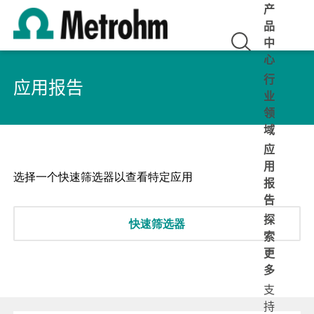
产
品
中
心
行
应用报告
业
领
域
应
用
选择一个快速筛选器以查看特定应用
报
告
探
快速筛选器
索
更
多
支
持