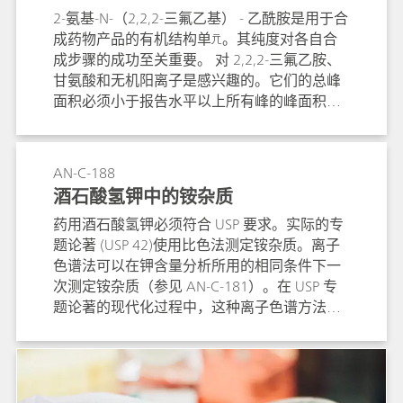
2-氨基-N-（2,2,2-三氟乙基） - 乙酰胺是用于合
成药物产品的有机结构单元。其纯度对各自合
成步骤的成功至关重要。 对 2,2,2-三氟乙胺、
甘氨酸和无机阳离子是感兴趣的。它们的总峰
面积必须小于报告水平以上所有峰的峰面积的
2％。 在 Metrosep C 4 - 250 / 4.0 阳离子柱上
进行分离和定量。
AN-C-188
酒石酸氢钾中的铵杂质
药用酒石酸氢钾必须符合 USP 要求。实际的专
题论著 (USP 42)使用比色法测定铵杂质。离子
色谱法可以在钾含量分析所用的相同条件下一
次测定铵杂质（参见 AN-C-181）。在 USP 专
题论著的现代化过程中，这种离子色谱方法使
这种类型的分析变得更容易。