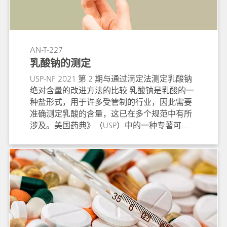
AN-T-227
乳酸钠的测定
USP-NF 2021 第 2 期与通过滴定法测定乳酸钠
绝对含量的改进方法的比较 乳酸钠是乳酸的一
种盐形式，用于许多受管制的行业，因此需要
准确测定乳酸的含量，这已在多个规范中有所
涉及。美国药典》（USP）中的一种专著可实
现较高的精确度和清晰的滴定曲线，但其使用
的滴定剂和溶剂成本较高。 相比之下，瑞士万
通推出的改进方法需要 1:1 的水和丙酮混合
物，并使用盐酸水溶液作为滴定剂，因此与
USP 方法（USP-NF 2021，第 2 期）相比，每
次滴定的成本估计可降低 40%。此外，每次分
析所需的时间仅为 USP 方法的 12%（不包括空
白测定）。 本应用说明介绍了测定乳酸盐含量