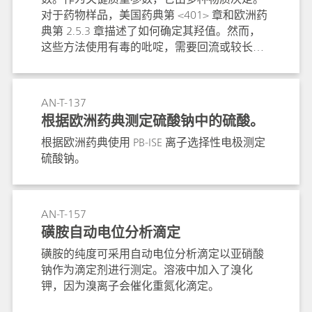
对于药物样品，美国药典第 <401> 章和欧洲药
典第 2.5.3 章描述了如何确定其羟值。然而，
这些方法使用有毒的吡啶，需要回流或较长的
反应时间。在本 Application Note 中，提出了
符合 ASTM E1899 的替代方法。该方法不含吡
啶，不需要回流或较长的反应时间。在室温下
AN-T-137
进行测定，仅需很小的样品量。使用全自动
根据欧洲药典测定硫酸钠中的硫酸。
OMNIS 系统进行分析工作（包括所有准备步
根据欧洲药典使用 PB-ISE 离子选择性电极测定
骤）。这样可以对多个样品进行平行分析，从
硫酸钠。
而将实验室的生产率提高 50％。
AN-T-157
磺胺自动电位分析滴定
磺胺的纯度可采用自动电位分析滴定以亚硝酸
钠作为滴定剂进行测定。溶液中加入了溴化
钾，因为溴离子会催化重氮化滴定。