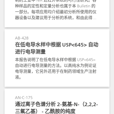
制药工业中 NIR 近红外系统的可行性研究。各
酸 (FFA); 羟基数目; 极谱法测定镍痕量; 此方法
种样品的定性和定量分析也属于本 Bulletin 的
要注意不可使用氯化溶剂。许多方法已自动
一部分。每项应用均介绍最初分析所使用的仪
化。
器设备以及建议用于分析的系统，和由此得到
的结果。
AB-428
在低电导水样中根据 USP<645> 自动
进行电导测量
本报告说明了在低电导水样中根据 USP<645>
自动进行电导测量的方法。以高纯水为例论证
电导测量，它另外还用于在制药领域生产注射
液。
AN-C-175
通过离子色谱分析 2-氨基-N-（2,2,2-
三氟乙基） - 乙酰胺的纯度