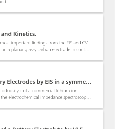
hod.
 and Kinetics.
e most important findings from the EIS and CV
g on a planar glassy carbon electrode in contact
ry Electrodes by EIS in a symmetr
ortuosity τ of a commercial lithium ion
n the electrochemical impedance spectroscopy