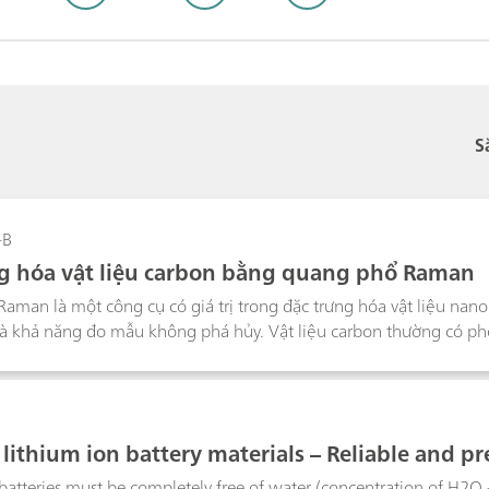
S
-B
g hóa vật liệu carbon bằng quang phổ Raman
man là một công cụ có giá trị trong đặc trưng hóa vật liệu nano
và khả năng đo mẫu không phá hủy. Vật liệu carbon thường có ph
 rất nhiều thông tin về cấu trúc vi tinh thể bên trong thông qua 
lithium ion battery materials – Reliable and pr
ion
batteries must be completely free of water (concentration of H2O