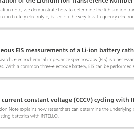
ation of the Lithium Ion Transference Number o
ication note, we demonstrate how to determine the lithium ion tr
um ion battery electrolyte, based on the very-low-frequency elect
3
eous EIS measurements of a Li-ion battery ca
esearch, electrochemical impedance spectroscopy (EIS) is a necessary
es. With a common three-electrode battery, EIS can be performed se
ectrode.
4
 current constant voltage (CCCV) cycling with 
tion Note explains how researchers can determine the underlying 
esting batteries with INTELLO.