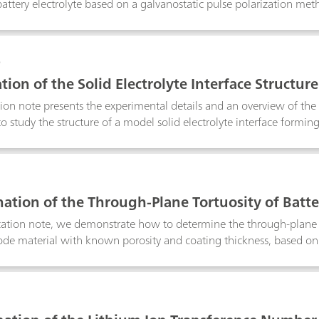
battery electrolyte based on a galvanostatic pulse polarization met
0
tion of the Solid Electrolyte Interface Structure
tion note presents the experimental details and an overview of th
o study the structure of a model solid electrolyte interface formin
l organic battery electrolyte.
1
ation of the Through-Plane Tortuosity of Batte
um-iron-phosphate cell
ication note, we demonstrate how to determine the through-plane t
ode material with known porosity and coating thickness, based o
.
2