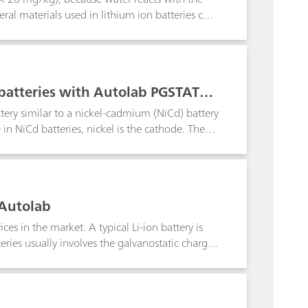
eral materials used in lithium ion batteries can
is Application Bulletin the determination for
-ion batteries (e.g., solvents for electrolytes,
 cathode coating the coated anode and cathode
ithium-ion batteries
batteries with Autolab PGSTAT30
ttery similar to a nickel-cadmium (NiCd) battery
in NiCd batteries, nickel is the cathode. The
ls in the pack. In some cases, the total voltage
at/galvanostat. To apply and measure voltages
oltage range of the Autolab.
 Autolab
es in the market. A typical Li-ion battery is
eries usually involves the galvanostatic charge