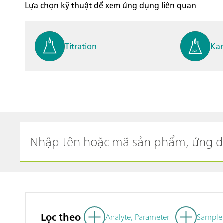
Lựa chọn kỹ thuật để xem ứng dụng liên quan
Titration
Kar
Process analysis
Ele
Cyclic Voltammetric Stripp
Vol
ing
ph
Lọc theo
Analyte, Parameter
Sample 