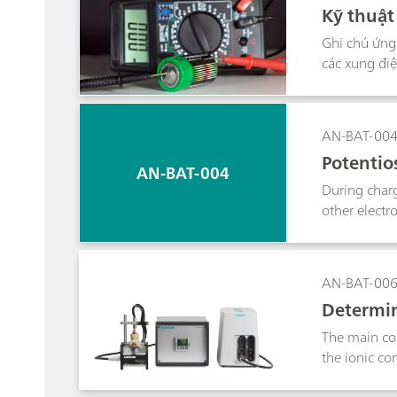
Kỹ thuật
Ghi chú ứng
các xung điệ
trên. Sau đó
đồ điện thế 
nhiệt động l
AN-BAT-00
Potentios
AN-BAT-004
During charg
other electr
titration tec
active materi
AN-BAT-00
Determin
The main com
the ionic co
physical sep