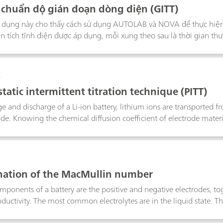
 chuẩn độ gián đoạn dòng điện (GITT)
 dụng này cho thấy cách sử dụng AUTOLAB và NOVA để thực hiện c
n tích tĩnh điện được áp dụng, mỗi xung theo sau là thời gian thư
, các xung xả được áp dụng, theo sau là thời gian cân bằng, cho đ
so với thời gian, có thể thu được thông tin quan trọng để tính to
ực học.
4
tatic intermittent titration technique (PITT)
e and discharge of a Li-ion battery, lithium ions are transported f
ode. Knowing the chemical diffusion coefficient of electrode material
hnique (PITT) is one of the most used techniques to retrieve insights
als.
6
ation of the MacMullin number
ponents of a battery are the positive and negative electrodes, tog
nductivity. The most common electrolytes are in the liquid state. Th
aration between the electrodes. The separator is soaked with elec