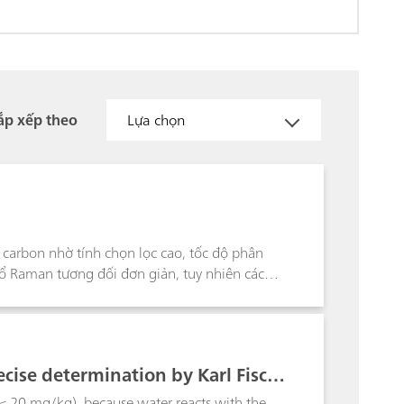
ắp xếp theo
Lựa chọn
 carbon nhờ tính chọn lọc cao, tốc độ phân
ổ Raman tương đối đơn giản, tuy nhiên các
vị trí peak, hình dạng peak và cường độ tương
ecise determination by Karl Fisch
 < 20 mg/kg), because water reacts with the