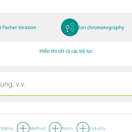
l Fischer titration
Ion chromatography
Hiển thị tất cả các bộ lọc
ctrochemistry
Spectroelectrochemistry
tammetry / Polarogra
Stability measurement
y
Matrix
Method
Norm
Industry