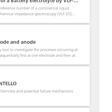
f a Battery Electrolyte by VLF-EI
ansference number of a commercial liquid
rochemical impedance spectroscopy (VLF-EIS)
thode and anode
 tool to investigate the processes occurring at
quentially first at one electrode and then at
INTELLO
chemistry and potential failure mechanisms