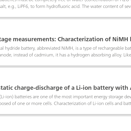
lt, e.g., LiPF6, to form hydrofluoric acid. The water content of sev
d reliably and precisely by coulometric Karl-Fischer titration. In th
 materials is described: raw materials for the manufacture of lithium
/graphite) electrode coating preparations (slurry) for anode and
1
 as in separator foil and in the combined material electrolytes for l
tage measurements: Characterization of NiMH 
mbination with voltage multiplier
al hydride battery, abbreviated NiMH, is a type of rechargeable ba
 anode, instead of cadmium, it has a hydrogen absorbing alloy. Like 
ut of such packs is directly proportional to the number of single cel
he maximum of 10 V that is measurable by the Autolab potentiost
 10 V, we have developed a voltage multiplier that increases the v
2
tatic charge-discharge of a Li-ion battery with
(Li-ion) batteries are one of the most important energy storage devic
osed of one or more cells. Characterization of Li-ion cells and batt
e during various cycles.
3