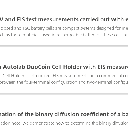
rmine the quality of a separator, in terms of ionic conductivity, 
e calculated, using the results of data fitting of two EIS experime
7
cells. In this application note, a commercial electrolyte is employe
V and EIS test measurements carried out with el
nsitive measurements
losed and TSC battery cells are compact systems designed for mea
uch as those materials used in rechargeable batteries. These cells o
measurement of solid and gel like materials in contact with metal
e materials, ionically conductive solid-state electrolytes and battery
ent, standard resistors of 100 Ω are used in both cells to understan
8
Autolab DuoCoin Cell Holder with EIS measur
Cell Holder is introduced. EIS measurements on a commercial coin 
tween the four-terminal configuration and two-terminal configura
f having a direct four-terminal configuration, when low-impedanc
9
tion of the binary diffusion coefficient of a ba
ication note, we demonstrate how to determine the binary diffusion