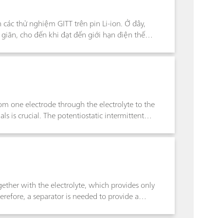
ác thử nghiệm GITT trên pin Li-ion. Ở đây,
 giãn, cho đến khi đạt đến giới hạn điện thế
ến khi đạt đến giới hạn điện thế dưới. Từ biểu
án hệ số khuếch tán và các đại lượng tham số
rom one electrode through the electrolyte to the
s is crucial. The potentiostatic intermittent
 on the diffusion coefficient of the electrode
ether with the electrolyte, which provides only
erefore, a separator is needed to provide a
trolyte. The MacMullin number is a parameter