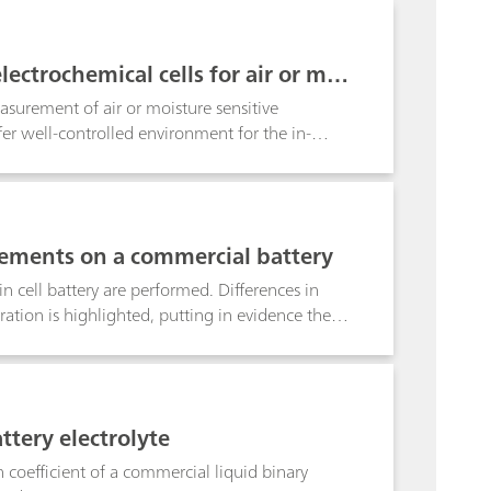
when soaked with an electrolyte. The MacMullin
nts and the geometric factors of the
d, together with a porous filter, used as a
ectrochemical cells for air or moi
surement of air or moisture sensitive
ffer well-controlled environment for the in-
 electrodes in planar geometry. For example,
 separators can be tested using these cells. In
d the cell effects, if any, on the measurements.
ements on a commercial battery
cell battery are performed. Differences in
tion is highlighted, putting in evidence the
e DUTs are investigated.
ttery electrolyte
 coefficient of a commercial liquid binary