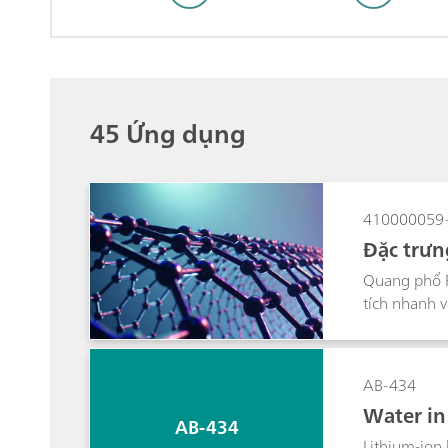
45 Ứng dụng
410000059
Đặc trưn
Quang phổ Ra
tích nhanh 
phổ này chứa
đối.
AB-434
Water in 
AB-434
er titrat
Lithium-ion 