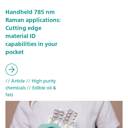
Handheld 785 nm
Raman applications:
Cutting edge
material ID
capabilities in your
pocket
// Article
// High purity
chemicals
// Edible oil &
fats