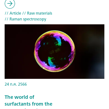
// Article
// Raw materials
// Raman spectroscopy
24 ก.ค. 2566
The world of
surfactants from the