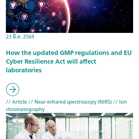
23 มี.ค. 2569
How the updated GMP regulations and EU
Cyber Resilience Act will affect
laboratories
// Article
// Near-infrared spectroscopy (NIRS)
// Ion
chromatography