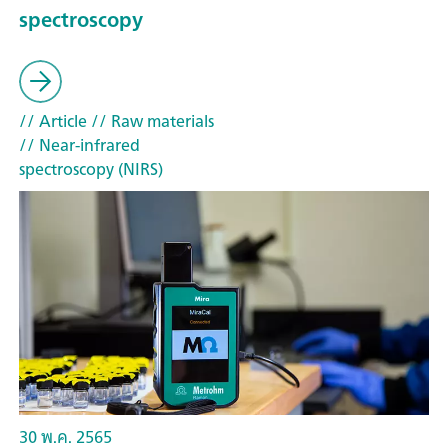
spectroscopy
// Article
// Raw materials
// Near-infrared
spectroscopy (NIRS)
30 พ.ค. 2565