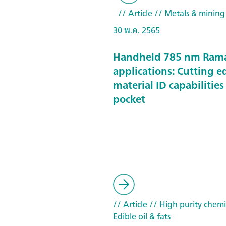
// Article
// Metals & mining
30 พ.ค. 2565
Handheld 785 nm Ram
applications: Cutting e
material ID capabilities
pocket
// Article
// High purity chemi
Edible oil & fats