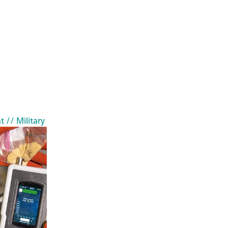
t
// Military