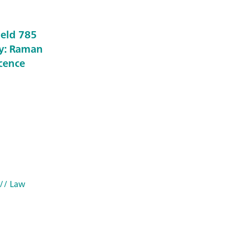
held 785
y: Raman
scence
// Law