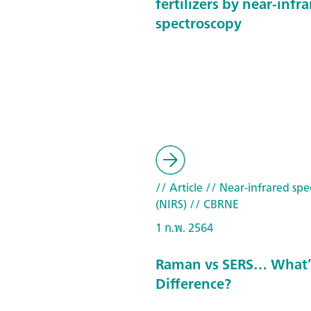
fertilizers by near-infr
spectroscopy
// Article
// Near-infrared spe
(NIRS)
// CBRNE
1 ก.พ. 2564
Raman vs SERS… What’
Difference?