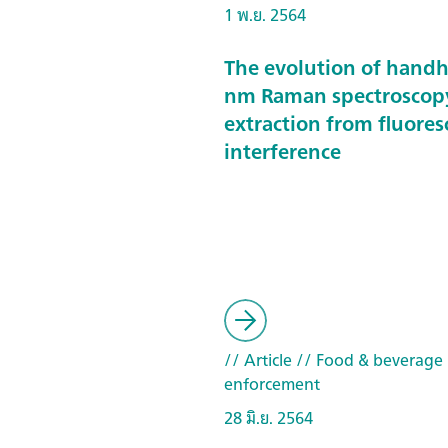
1 พ.ย. 2564
The evolution of hand
nm Raman spectroscop
extraction from fluore
interference
// Article
// Food & beverage
enforcement
28 มิ.ย. 2564