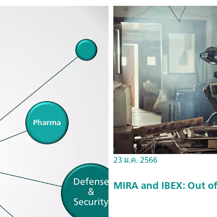
23 ม.ค. 2566
MIRA and IBEX: Out of