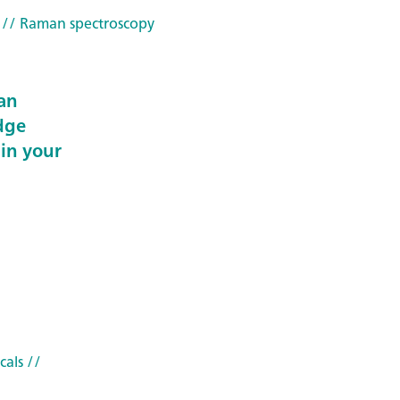
// Raman spectroscopy
an
dge
 in your
cals
//