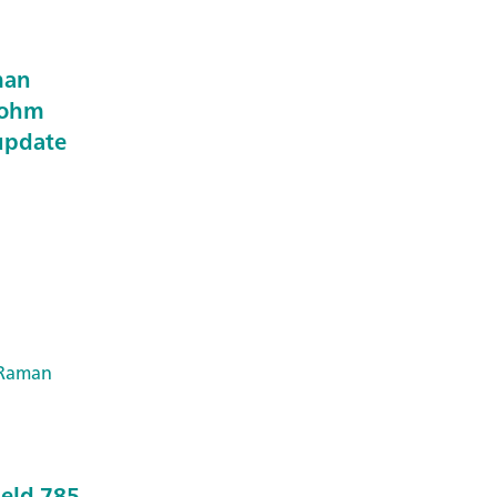
man
rohm
update
Raman
held 785