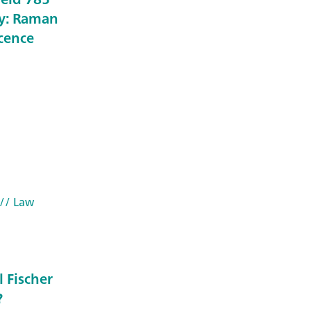
y: Raman
scence
// Law
l Fischer
?