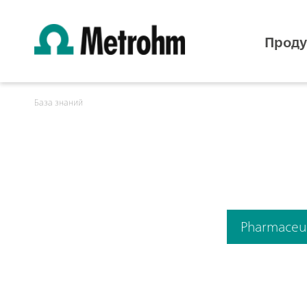
Проду
База знаний
Pharmaceut