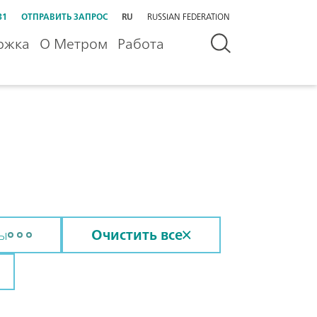
31
ОТПРАВИТЬ ЗАПРОС
RU
RUSSIAN FEDERATION
ржка
О Метром
Работа
сы
Очистить все