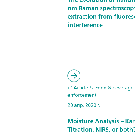
nm Raman spectroscop
extraction from fluore
interference
// Article
// Food & beverage
enforcement
20 апр. 2020 г.
Moisture Analysis – Kar
Titration, NIRS, or both