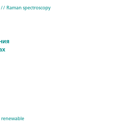
// Raman spectroscopy
ния
ах
& renewable