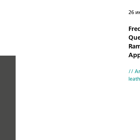
26 ию
Fre
Que
Ram
App
// Ar
PEOPLE
leat
YOU
CAN
TRUST