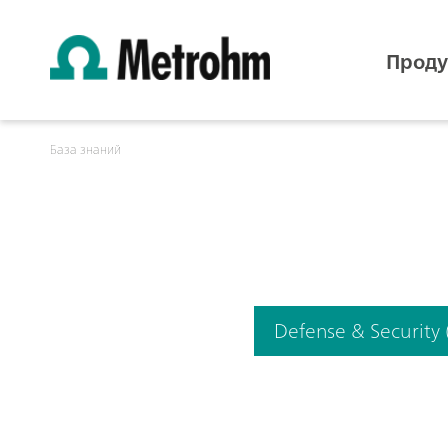
Проду
База знаний
Defense & Security