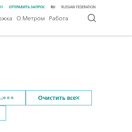
31
ОТПРАВИТЬ ЗАПРОС
RU
RUSSIAN FEDERATION
ржка
О Метром
Работа
сы
Очистить все