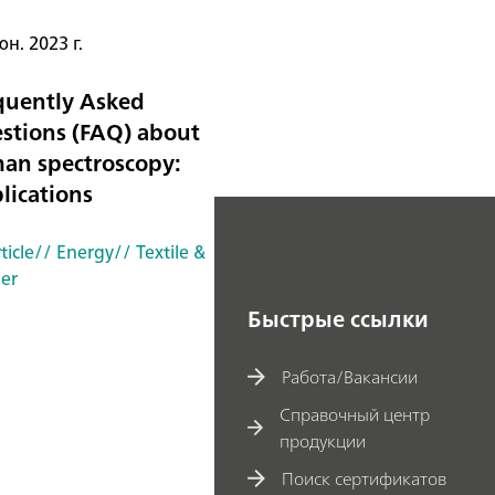
н. 2023 г.
quently Asked
stions (FAQ) about
an spectroscopy:
lications
ticle
// Energy
// Textile &
her
Быстрые ссылки
Работа/Вакансии
Справочный центр
продукции
Поиск сертификатов