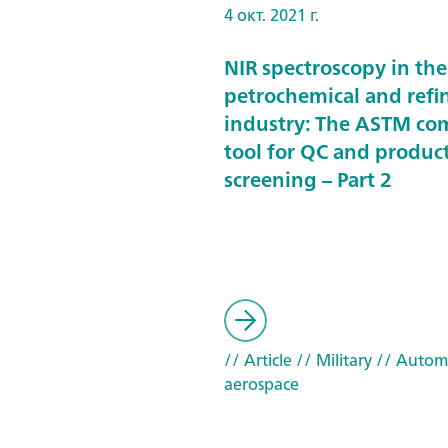
4 окт. 2021 г.
NIR spectroscopy in the
petrochemical and refi
industry: The ASTM co
tool for QC and produc
screening – Part 2
// Article
// Military
// Autom
aerospace