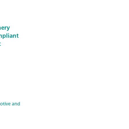
nery
mpliant
t
otive and