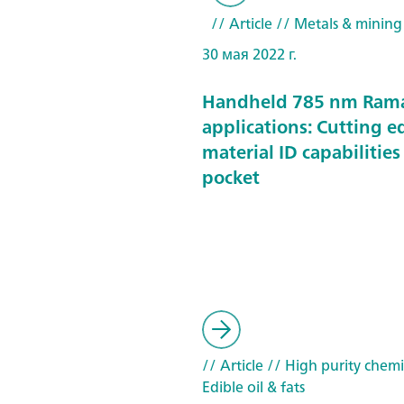
// Article
// Metals & mining
30 мая 2022 г.
Handheld 785 nm Ram
applications: Cutting e
material ID capabilities
pocket
// Article
// High purity chemi
Edible oil & fats