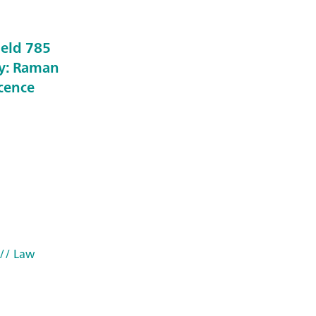
held 785
y: Raman
scence
// Law