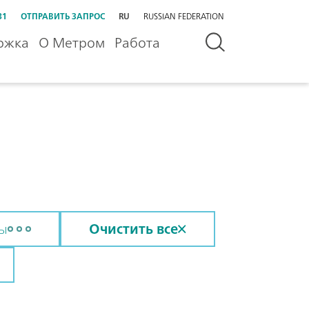
31
ОТПРАВИТЬ ЗАПРОС
RU
RUSSIAN FEDERATION
ржка
О Метром
Работа
сы
Очистить все