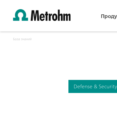
Проду
База знаний
Defense & Securit