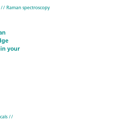
// Raman spectroscopy
an
dge
 in your
cals
//