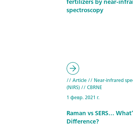
fertilizers by near-infr
spectroscopy
// Article
// Near-infrared spe
(NIRS)
// CBRNE
1 февр. 2021 г.
Raman vs SERS… What’
Difference?