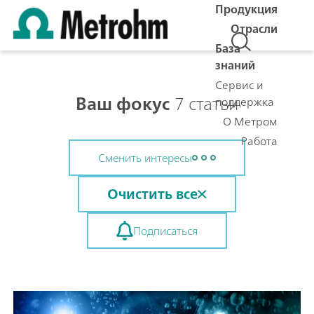
Продукция
Отрасли
База
знаний
Сервис и
Ваш фокус
7 статьи
поддержка
О Метром
Работа
Сменить интересы
Очистить все
Подписаться