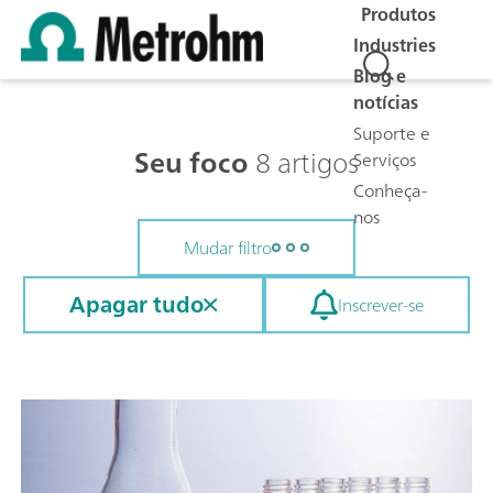
Produtos
Industries
Blog e
notícias
Suporte e
Seu foco
8 artigos
Serviços
Conheça-
nos
Mudar filtro
Apagar tudo
Inscrever-se