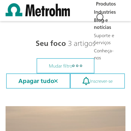
Produtos
Industries
Blog e
notícias
Suporte e
Seu foco
3 artigos
Serviços
Conheça-
nos
Mudar filtro
Apagar tudo
Inscrever-se