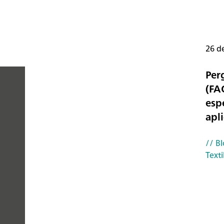
26 d
Per
(FA
esp
PEOPLE
apl
YOU
// B
CAN
Texti
TRUST