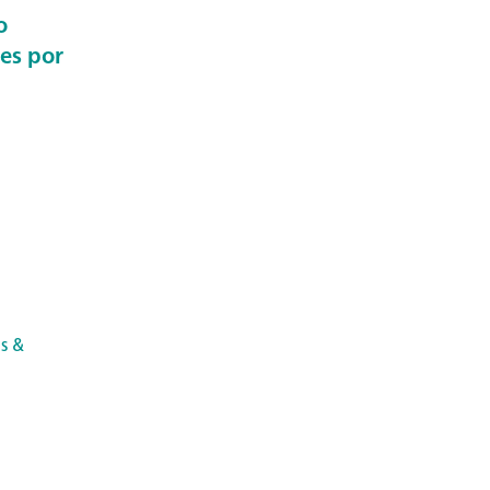
o
es por
s &