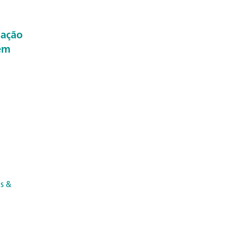
ação
 em
s &