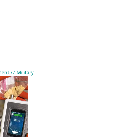
ment
// Military