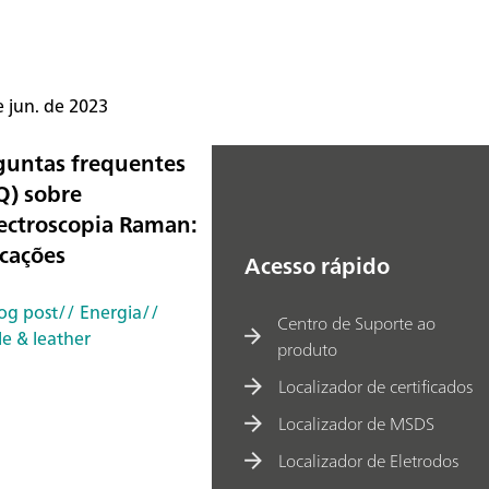
e jun. de 2023
guntas frequentes
Q) sobre
ectroscopia Raman:
icações
Acesso rápido
log post
// Energia
//
Centro de Suporte ao
le & leather
produto
Localizador de certificados
Localizador de MSDS
Localizador de Eletrodos