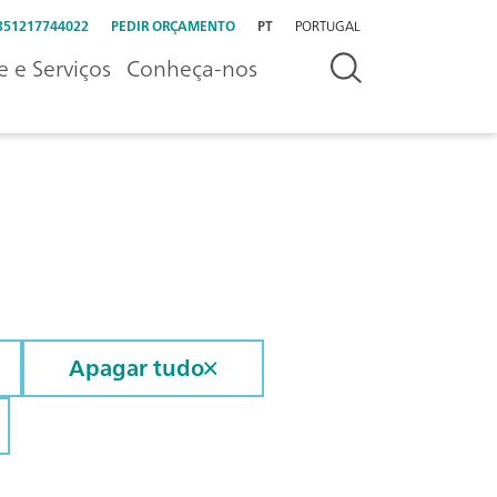
351217744022
PEDIR ORÇAMENTO
PT
PORTUGAL
e e Serviços
Conheça-nos
Apagar tudo