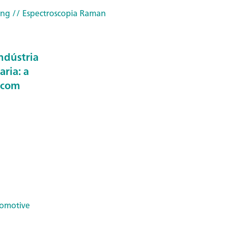
ing
// Espectroscopia Raman
ndústria
aria: a
 com
omotive