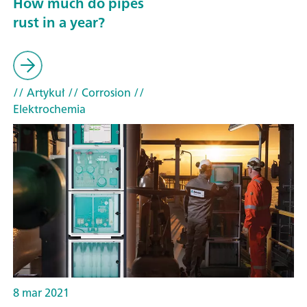
How much do pipes
rust in a year?
// Artykuł
// Corrosion
//
Elektrochemia
8 mar 2021