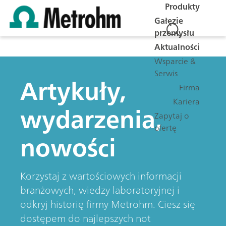
Produkty
Gałęzie
przemysłu
Aktualności
Wsparcie &
Serwis
Artykuły,
Firma
Kariera
wydarzenia,
Zapytaj o
ofertę
nowości
Korzystaj z wartościowych informacji
branżowych, wiedzy laboratoryjnej i
odkryj historię firmy Metrohm. Ciesz się
dostępem do najlepszych not