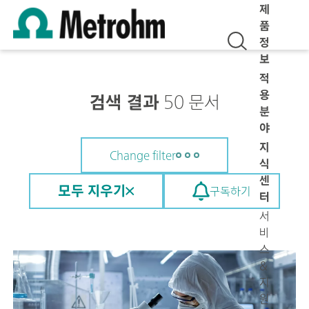
제
품
정
보
적
용
검색 결과
50 문서
분
야
지
Change filter
식
센
모두 지우기
구독하기
터
서
비
스
&
지
원