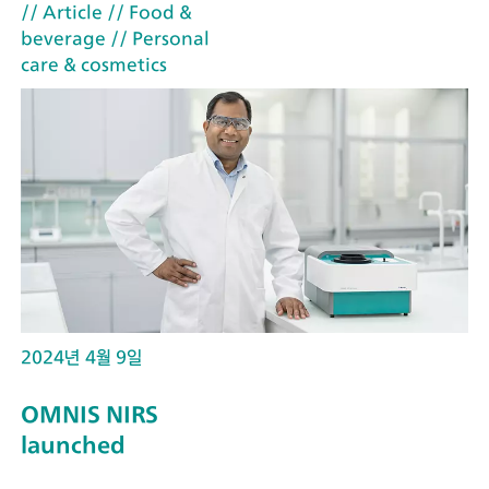
// Article
// Food &
beverage
// Personal
care & cosmetics
2024년 4월 9일
OMNIS NIRS
launched