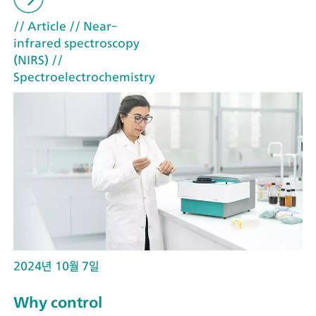
// Article
// Near-
infrared spectroscopy
(NIRS)
//
Spectroelectrochemistry
2024년 10월 7일
Why control