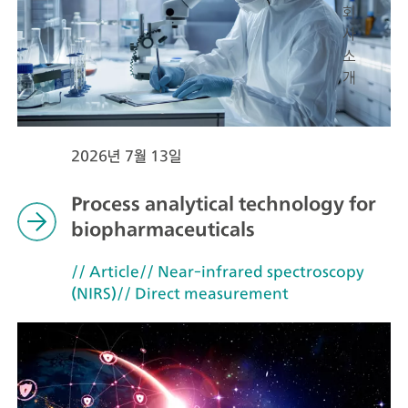
회
사
소
개
2026년 7월 13일
Process analytical technology for
biopharmaceuticals
// Article
// Near-infrared spectroscopy
(NIRS)
// Direct measurement