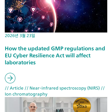
2026년 3월 23일
How the updated GMP regulations and
EU Cyber Resilience Act will affect
laboratories
// Article
// Near-infrared spectroscopy (NIRS)
//
Ion chromatography