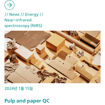
// News
// Energy
//
Near-infrared
spectroscopy (NIRS)
2024년 1월 15일
Pulp and paper QC