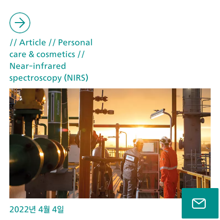
// Article
// Personal
care & cosmetics
//
Near-infrared
spectroscopy (NIRS)
2022년 4월 4일