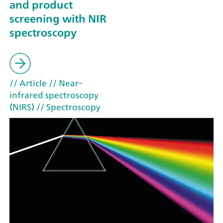
and product
screening with NIR
spectroscopy
// Article
// Near-
infrared spectroscopy
(NIRS)
// Spectroscopy