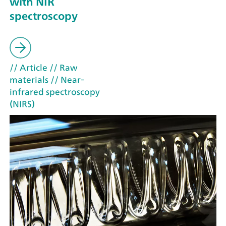
with NIR
spectroscopy
// Article
// Raw
materials
// Near-
infrared spectroscopy
(NIRS)