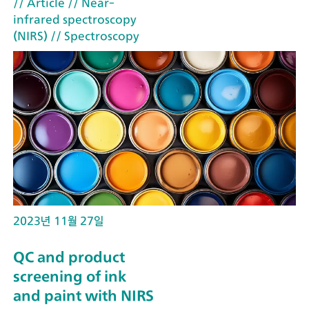
// Article
// Near-
infrared spectroscopy
(NIRS)
// Spectroscopy
2023년 11월 27일
QC and product
screening of ink
and paint with NIRS