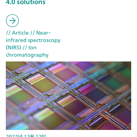
4.0 solutions
// Article
// Near-
infrared spectroscopy
(NIRS)
// Ion
chromatography
2022년 12월 12일