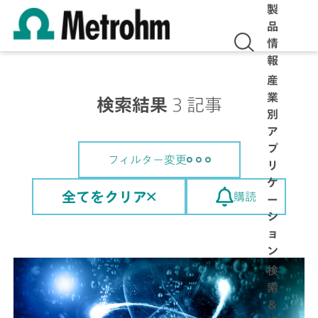
製
品
情
報
産
業
検索結果
3 記事
別
ア
プ
フィルター変更
リ
ケ
全てをクリア
購読
ー
シ
ョ
ン
検
索
＆