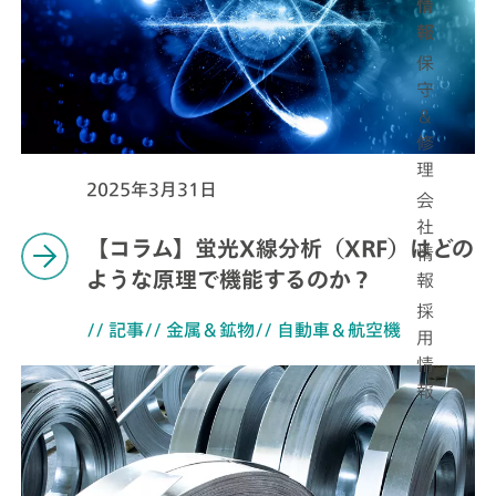
情
報
保
守
＆
修
理
2025年3月31日
会
社
【コラム】蛍光X線分析（XRF）はどの
情
ような原理で機能するのか？
報
採
// 記事
// 金属＆鉱物
// 自動車＆航空機
用
情
報