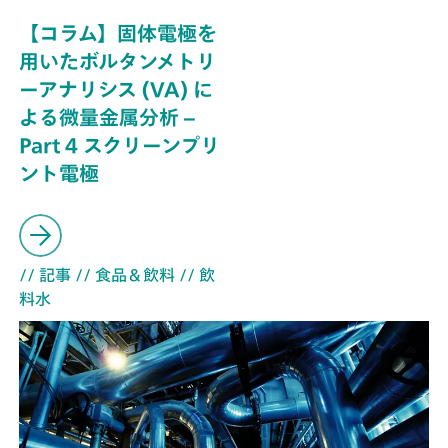
【コラム】固体電極を
用いたボルタンメトリ
ーアナリシス (VA) に
よる微量金属分析 –
Part 4 スクリーンプリ
ント電極
// 記事
// 食品＆飲料
// 飲
料水