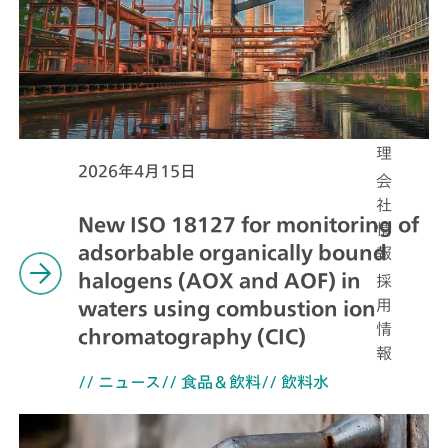
情
報
保
守
＆
修
理
2026年4月15日
会
社
New ISO 18127 for monitoring of
情
adsorbable organically bound
報
halogens (AOX and AOF) in
採
用
waters using combustion ion
情
chromatography (CIC)
報
// ニュース
// 食品＆飲料
// 飲料水