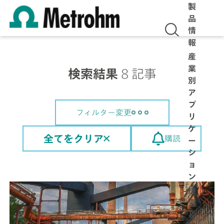
製
品
情
報
産
業
検索結果
8 記事
別
ア
プ
フィルター変更
リ
ケ
全てをクリア
購読
ー
シ
ョ
ン
検
索
＆