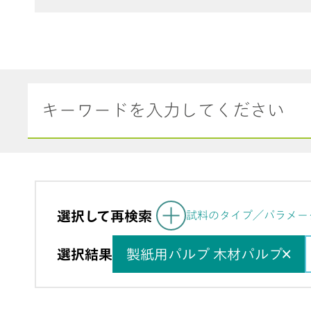
プロセス分析
電
サイクリックボルタンメト
ボル
リーストリッピング (CVS)
ー
選択して再検索
試料のタイプ／パラメー
選択結果
製紙用パルプ 木材パルプ