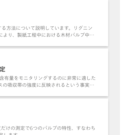
する方法について説明しています。リグニン
により、製紙工程中における木材パルプ中の
定
の含有量をモニタリングするのに非常に適した
スの吸収帯の強度に反映されるという事実に
ることにより、従来の実験室分析と非常によ
果が得られる分析法が利用可能となります。
って、1度だけの測定で6つのパルプの特性、すなわち
定します。