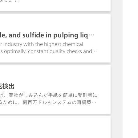
de, and sulfide in pulping liquo
r industry with the highest chemical
ss optimally, constant quality checks and
the straightforward online analysis of
ide, sulfide and the causticizing degree (CE%)
 Analytics.
速検出
れば、薬物がしみ込んだ手紙を簡単に受刑者に
るために、何百万ドルもシステムの再構築に
一つの解決策ではあるものの、時間と人手が
する可能性があります。これは単純に郵便物
らに複雑になります。フェンタニルが混入し
起こす可能性があり、フェンタニルの過剰摂
は、ラマン分光計を使用して手紙に浸み込ま