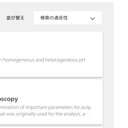
並び替え
検索の適合性
with homogeneous and heterogeneous pH
oscopy
ermination of important parameters for pulp
t was originally used for the analysis, as
were achieved thereby.