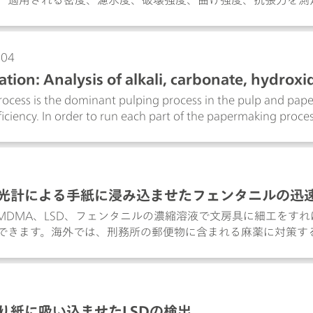
004
ation: Analysis of alkali, carbonate, hydroxi
rocess is the dominant pulping process in the pulp and pape
ficiency. In order to run each part of the papermaking proce
ould be performed. This Process Application Note illustrates 
ve, effective, total titratable alkali (TTA)), carbonate, hydrox
liquors using a 2060 Process Analyzer from Metrohm Process
光計による手紙に浸み込ませたフェンタニルの迅
MDMA、LSD、フェンタニルの濃縮溶液で文房具に細工をす
できます。海外では、刑務所の郵便物に含まれる麻薬に対策す
いて問題になっています。郵便物全てをデジタル化することは
害な郵便物がデジタイザーを汚染し、また受刑者の権利を侵害
化というだけでも複雑な問題ですが、フェンタニルによってさ
取り扱う人は、微量のフェンタニルに触れただけで中毒症状を
り紙に吸い込ませたLSDの検出
亡は刑務所内で問題になっています。このアプリケーションで