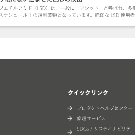
タニルの迅速検出します。
ジエチルアミド（LSD）は、一般に「アシッド」と呼ばれ、多
スケジュール 1 の規制薬物となっています。脆弱な LSD 使
神病理的な影響が記録されています。LSD は通常、舌下およ
に斑点がつけられています。LSD を簡便に検出するためには
サンプル処理で目的化合物を微量検出できる柔軟なシステムが必要となり
S（表面増強ラマン散乱）材料と、LSD を添加したインク印刷
を用いた実際のテストシミュレーションについて説明します。タ
を発する充填物、インク、染料を除去する簡単な抽出方法に光
クイックリンク
プロダクトヘルプセンター
修理サービス
SDGs / サスティナビリテ