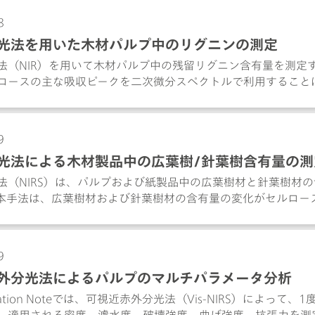
8
光法を用いた木材パルプ中のリグニンの測定
法（NIR）を用いて木材パルプ中の残留リグニン含有量を測定
ロースの主な吸収ピークを二次微分スペクトルで利用すること
ン含有量をモニタリングすることが可能です。
9
光法による木材製品中の広葉樹/針葉樹含有量の測
法（NIRS）は、パルプおよび紙製品中の広葉樹材と針葉樹材
本手法は、広葉樹材および針葉樹材の含有量の変化がセルロー
ます。二次微分スペクトルに対して線形最小二乗回帰を適用す
結果が得られます。NIRSを用いることで、リアルタイムで結
9
外分光法によるパルプのマルチパラメータ分析
ication Noteでは、可視近赤外分光法（Vis-NIRS）によ
、適用される密度、濾水度、破壊強度、曲げ強度、抗張力を測