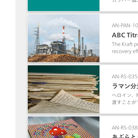
AN-PAN-1
ABC Titr
rs
The Kraft p
recovery ef
analyses sh
alkali (acti
in pulping 
AN-RS-035
ラマン分
ヘロイン、
渡すことが
費やされて
かかり、有
のデジタル
AN-RS-038
た郵便物を
あぶらと
取による死