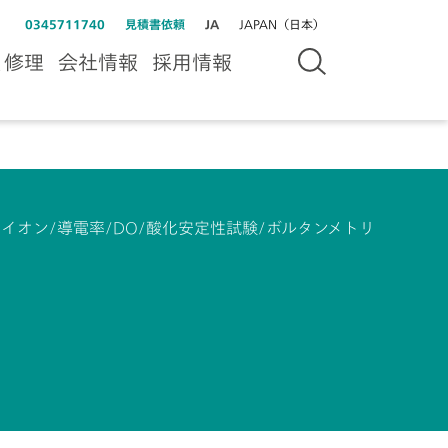
0345711740
見積書依頼
JA
JAPAN（日本）
＆修理
会社情報
採用情報
/イオン/導電率/DO/酸化安定性試験/ボルタンメトリ