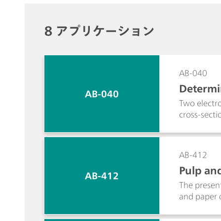
8 アプリケーション
AB-040
Determi
AB-040
Two electr
cross-secti
AB-412
Pulp and
AB-412
The present
and paper q
well as the