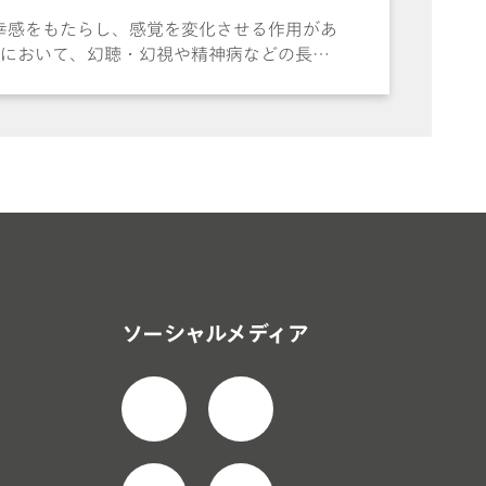
幸感をもたらし、感覚を変化させる作用があ
用者において、幻聴・幻視や精神病などの長期
び経口投与用にカラフルな吸収性のある「ブロ
、色素、基質、溶媒などの妨害物質が存在して
ます。本 Application Note で
およびカラー染色紙マトリックスからなるテス
ーゲット化合物を持ち上げ、LSD の識別を
を当てて紹介しています。
ソーシャルメディア