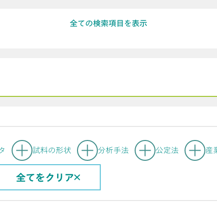
全ての検索項目を表示
気化学測定
分光電気化学
タンメトリー (VA)/ポ
酸化安定性試験
ラログラフィー
タ
試料の形状
分析手法
公定法
産
全てをクリア