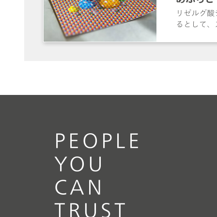
せたフェン
リゼルグ酸
るとして、
にわたる精
ッター」紙
も、最小限の
は、SER
トサンプル
妨げる蛍光
PEOPLE
YOU
CAN
TRUST