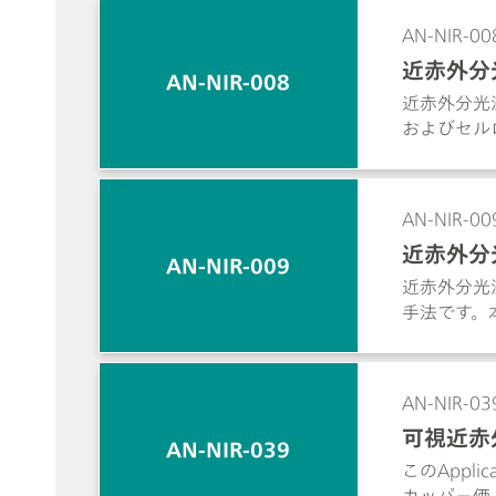
AN-NIR-00
近赤外分
AN-NIR-008
近赤外分光
およびセル
残留リグニ
AN-NIR-00
近赤外分
AN-NIR-009
近赤外分光
手法です。
基づいてい
く一致する
AN-NIR-03
可視近赤
AN-NIR-039
このAppl
カッパー価