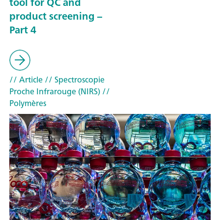
tool for QC and
product screening –
Part 4
// Article
// Spectroscopie
Proche Infrarouge (NIRS)
//
Polymères