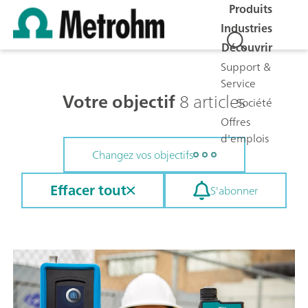
Produits
Industries
Découvrir
Support &
Service
Votre objectif
8 articles
Société
Offres
d'emplois
Changez vos objectifs
Effacer tout
S'abonner