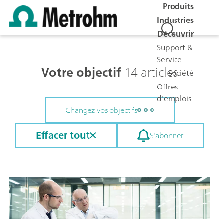
Produits
Industries
Découvrir
Support &
Service
Votre objectif
14 articles
Société
Offres
d'emplois
Changez vos objectifs
Effacer tout
S'abonner