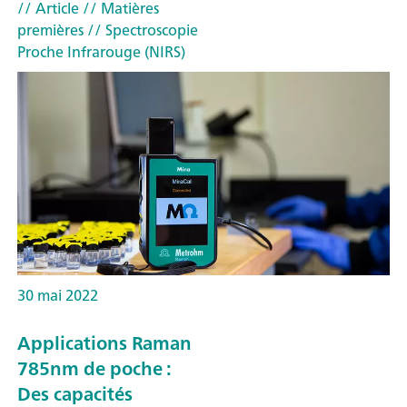
// Article
// Matières
premières
// Spectroscopie
Proche Infrarouge (NIRS)
30 mai 2022
Applications Raman
785nm de poche :
Des capacités