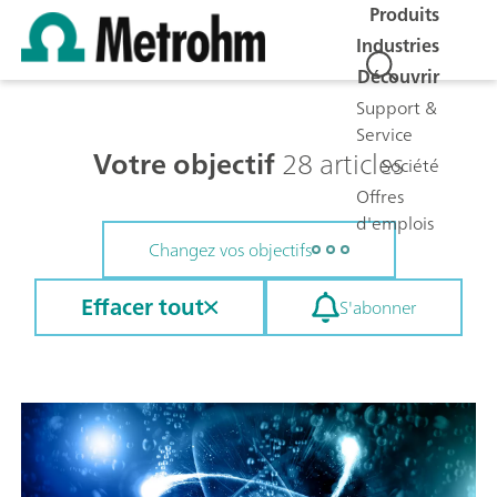
Produits
Industries
Découvrir
Support &
Service
Votre objectif
28 articles
Société
Offres
d'emplois
Changez vos objectifs
Effacer tout
S'abonner