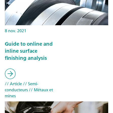
8 nov. 2021
Guide to online and
inline surface
finishing analysis
// Article
// Semi-
conducteurs
// Métaux et
mines