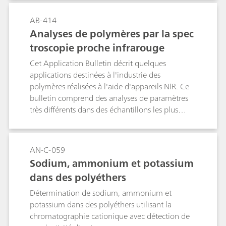
liaisons sont scindées par addition
complémentaire de brome
AB-414
Analyses de polymères par la spec
troscopie proche infrarouge
Cet Application Bulletin décrit quelques
applications destinées à l'industrie des
polymères réalisées à l'aide d'appareils NIR. Ce
bulletin comprend des analyses de paramètres
très différents dans des échantillons les plus
divers. L'indice d'hydroxyle est l'un des
paramètres les plus connus qui peuvent être
rapidement déterminés par la spectroscopie
AN-C-059
proche infrarouge. La détermination de l'indice
Sodium, ammonium et potassium
d'hydroxyle dans différentes gammes et divers
dans des polyéthers
types de polyol fait également partie de ce
bulletin. Chaque application décrit l'échantillon
Détermination de sodium, ammonium et
et l'appareil utilisé à l'origine pour l'analyse ainsi
potassium dans des polyéthers utilisant la
que l'appareil recommandé et les résultats.
chromatographie cationique avec détection de