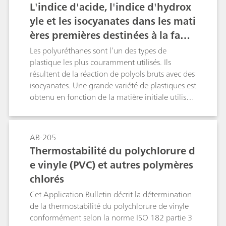
L'indice d'acide, l'indice d'hydrox
des ppm.
yle et les isocyanates dans les mati
ères premières destinées à la fabri
cation des plastiques – Détermina
Les polyuréthanes sont l’un des types de
tion par titrage potentiométrique
plastique les plus couramment utilisés. Ils
résultent de la réaction de polyols bruts avec des
automatique selon diverses norm
isocyanates. Une grande variété de plastiques est
es
obtenu en fonction de la matière initiale utilisée.
La détermination de l'indice d'acide, de l'indice
d'hydroxyle et de la teneur en isocyanates joue
un rôle prépondérant dans l'analyse des
AB-205
matières premières des plastiques.L'indice
Thermostabilité du polychlorure d
d'acide de la matière première polyol est
e vinyle (PVC) et autres polymères
généralement utilisé pour le contrôle de sa
chlorés
qualité pour assurer l'uniformité entre les lots
fabriqués. Il est en outre utilisé comme facteur
Cet Application Bulletin décrit la détermination
de correction pour le calcul de l'indice
de la thermostabilité du polychlorure de vinyle
d'hydroxyle réel. Cet Application Bulletin
conformément selon la norme ISO 182 partie 3
présente la détermination de l'indice d'acide