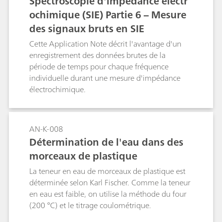
Spectroscopie d'impédance électr
La plupart des systèmes d'impédance sont dotés
ochimique (SIE) Partie 6 – Mesure
d'un programme d'ajustement aux données.
des signaux bruts en SIE
Cette Application Note présente la façon
d'ajuster les données à l'aide de NOVA.
Cette Application Note décrit l'avantage d'un
enregistrement des données brutes de la
période de temps pour chaque fréquence
individuelle durant une mesure d'impédance
électrochimique.
AN-K-008
Détermination de l'eau dans des
morceaux de plastique
La teneur en eau de morceaux de plastique est
déterminée selon Karl Fischer. Comme la teneur
en eau est faible, on utilise la méthode du four
(200 °C) et le titrage coulométrique.