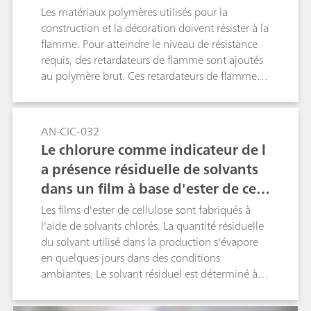
Les matériaux polymères utilisés pour la
construction et la décoration doivent résister à la
flamme. Pour atteindre le niveau de résistance
requis, des retardateurs de flamme sont ajoutés
au polymère brut. Ces retardateurs de flammes
sont souvent des composés halo-organiques.
L'utilisation de tels composants et la
concentration respective en halogènes introduits
AN-CIC-032
peuvent être déterminées par couplage CIC
Le chlorure comme indicateur de l
(combustion chromatographie ionique). La
a présence résiduelle de solvants
récupération sur l’ensemble du système est
dans un film à base d'ester de cell
testée à l'aide d'un matériau de référence certifié
(MRC).
ulose
Les films d'ester de cellulose sont fabriqués à
l'aide de solvants chlorés. La quantité résiduelle
du solvant utilisé dans la production s'évapore
en quelques jours dans des conditions
ambiantes. Le solvant résiduel est déterminé à
l'aide de la Combustion CI, par la conversion du
chlore organique en chlorure par pyrohydrolyse.