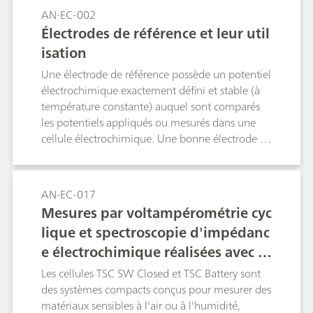
AN-EC-002
Électrodes de référence et leur util
isation
Une électrode de référence possède un potentiel
électrochimique exactement défini et stable (à
température constante) auquel sont comparés
les potentiels appliqués ou mesurés dans une
cellule électrochimique. Une bonne électrode de
référence est donc stable et non polarisable. En
d'autres termes, le potentiel d'une telle
électrode est maintenu stable dans
AN-EC-017
l'environnement utilisé, ainsi qu'au passage
Mesures par voltampérométrie cyc
d'un courant faible. Cette Application Note
lique et spectroscopie d'impédanc
répertorie les électrodes de référence les plus
e électrochimique réalisées avec la
utilisées, ainsi que leurs domaines d'utilisation.
configuration Microcell HC – les ce
Les cellules TSC SW Closed et TSC Battery sont
llules TSC SW Closed et TSC Batter
des systèmes compacts conçus pour mesurer des
matériaux sensibles à l'air ou à l'humidité,
y