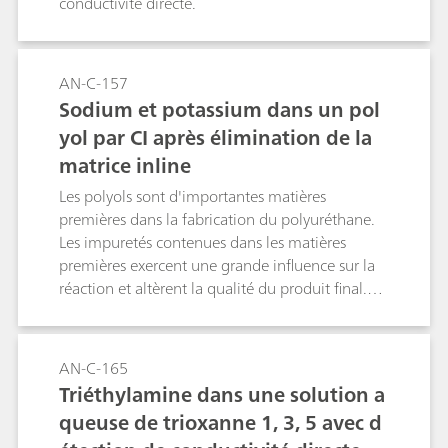
conductivité directe.
AN-C-157
Sodium et potassium dans un pol
yol par CI après élimination de la
matrice inline
Les polyols sont d'importantes matières
premières dans la fabrication du polyuréthane.
Les impuretés contenues dans les matières
premières exercent une grande influence sur la
réaction et altèrent la qualité du produit final.
Les métaux alcalins sont des catalyseurs
particulièrement puissants pour les réactions
linéaires ou ramifiées. La CI après élimination de
AN-C-165
la matrice inline est une méthode rapide et
Triéthylamine dans une solution a
précise pour réaliser une détermination
queuse de trioxanne 1, 3, 5 avec d
simultanée.