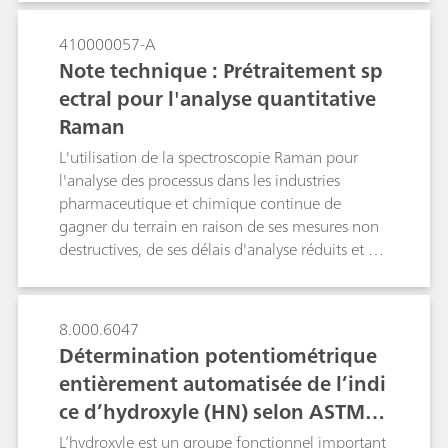
document, nous détaillerons les pratiques
recommandées pour utiliser la méthode
410000057-A
multivariée avec le NanoRam-1064. Ces
Note technique : Prétraitement sp
pratiques sont recommandées pour les
ectral pour l'analyse quantitative
utilisateurs finaux qui travaillent en
Raman
environnement pharmaceutique et peuvent
également s'étendre à d'autres industries. Ce
L'utilisation de la spectroscopie Raman pour
document constitue une référence générale
l'analyse des processus dans les industries
pour les utilisateurs du NanoRam-1064 qui
pharmaceutique et chimique continue de
souhaitent créer une POP pour le
gagner du terrain en raison de ses mesures non
développement, la validation et la mise en
destructives, de ses délais d'analyse réduits et de
œuvre de méthodes.
sa capacité à effectuer des analyses à la fois
qualitatives et quantitatives. Des algorithmes de
prétraitement spectral sont appliqués de
8.000.6047
manière routinière aux données
Détermination potentiométrique
spectroscopiques quantitatives afin d'améliorer
entièrement automatisée de l’indi
les caractéristiques spectrales tout en minimisant
ce d’hydroxyle (HN) selon ASTM E
la variabilité non liée à l'analyte en question.
Dans cette note technique, nous aborderons des
1899-08 et DIN 53240-2
L’hydroxyle est un groupe fonctionnel important