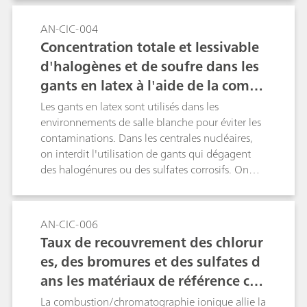
de référence certifié, le polyéthylène à basse
densité (low-density polyethylen, LDPE) par
AN-CIC-004
exemple.Mot-clé : pyrohydrolyse
Concentration totale et lessivable
d'halogènes et de soufre dans les
gants en latex à l'aide de la comb
ustion CI et d'un test de lessivage
Les gants en latex sont utilisés dans les
environnements de salle blanche pour éviter les
contaminations. Dans les centrales nucléaires,
on interdit l'utilisation de gants qui dégagent
des halogénures ou des sulfates corrosifs. On
détermine la teneur totale en halogènes et en
soufre au moyen de la combustion CI. On
effectue un test d'éluat pour vérifier le taux
AN-CIC-006
d'halogènes et de sulfates pouvant éluer dans
Taux de recouvrement des chlorur
les gants. La préparation des échantillons
es, des bromures et des sulfates d
consiste en une préconcentration et une
ans les matériaux de référence cer
élimination de la matrice (MiPCT-ME) comme
décrit dans la AN-S-304.Mot-clé : pyrohydrolyse
tifiés à l'aide de la combustion CI
La combustion/chromatographie ionique allie la