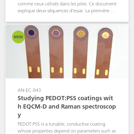
comme ceux utilisés dans les piles. Ce document
explique deux séquences d'essai. La première
séquence fait appel à la voltampérométrie
cyclique potentiostatique (CV) alors que la
seconde opère par spectroscopie d'impédance
NEW
électrochimique (SIE).
AN-EC-043
Studying PEDOT:PSS coatings wit
h EQCM-D and Raman spectroscop
y
PEDOT:PSS is a tunable, conductive coating
whose properties depend on parameters such as