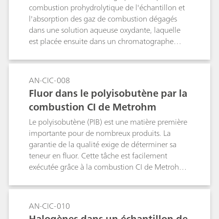
de Metrohm
combustion prohydrolytique de l'échantillon et
l'absorption des gaz de combustion dégagés
dans une solution aqueuse oxydante, laquelle
est placée ensuite dans un chromatographe
ionique en vue de l'analyse des halogénures et
du soufre (sous forme de sulfate). La
combustion et l'analyse des matériaux de
AN-CIC-008
référence certifiés (MRC) montrent clairement la
Fluor dans le polyisobutène par la
fiabilité de la combustion/chromatographie
combustion CI de Metrohm
ionique de Metrohm.Mot-clé : pyrohydrolyse
Le polyisobutène (PIB) est une matière première
importante pour de nombreux produits. La
garantie de la qualité exige de déterminer sa
teneur en fluor. Cette tâche est facilement
exécutée grâce à la combustion CI de Metrohm
avec capteur de flamme et élimination de la
matrice inline.Mot-clé : pyrohydrolyse
AN-CIC-010
Halogènes dans un échantillon de