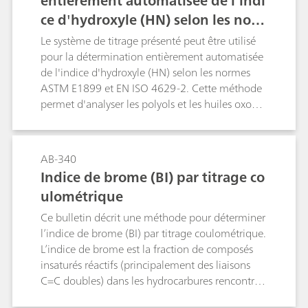
entièrement automatisée de l'indi
récipient de titrage de par sa consistance.Le
ce d'hydroxyle (HN) selon les nor
présent Application Bulletin décrit la
détermination de la teneur en eau automatique
mes ASTM E1899 et DIN EN ISO 46
Le système de titrage présenté peut être utilisé
à l'aide de la technique d'extraction avec four et
29-2
pour la détermination entièrement automatisée
du titrage KF coulométrique, en l'illustrant par
de l'indice d'hydroxyle (HN) selon les normes
des échantillons provenant de l'industrie agro-
ASTM E1899 et EN ISO 4629-2. Cette méthode
alimentaire ou des matières de synthèse ainsi
permet d'analyser les polyols et les huiles oxo
que des secteurs pharmaceutiques et
sans ébullition sous reflux ou autre préparation
pétrochimiques.
d’échantillons, ce qui offre un avantage
considérable aux laboratoires ayant à gérer un
AB-340
débit élevé d’échantillons.Les normes EN 15168
Indice de brome (BI) par titrage co
et DIN 53240-3 reprennent la même méthode
ulométrique
d'analyse que celle spécifiée par l'ASTM E1899.
Ce bulletin décrit une méthode pour déterminer
l’indice de brome (BI) par titrage coulométrique.
L’indice de brome est la fraction de composés
insaturés réactifs (principalement des liaisons
C=C doubles) dans les hydrocarbures rencontrés
dans l’industrie pétrochimique. Les doubles