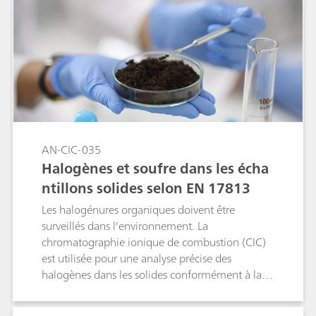
Le produit final doit être exempt de tout solvant
chloré. Les concentrations critiques de ces
composés sont donc détectées dans le cadre du
contrôle qualité. L'application de la MiPT dans
cette étude a permis un calibrage précis et
automatisé à partir d'une seule solution
standard.
AN-CIC-035
Halogènes et soufre dans les écha
ntillons solides selon EN 17813
Les halogénures organiques doivent être
surveillés dans l'environnement. La
chromatographie ionique de combustion (CIC)
est utilisée pour une analyse précise des
halogènes dans les solides conformément à la
norme EN 17813:2023.