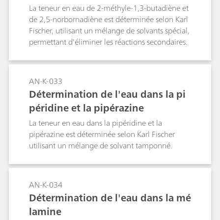
environ 7 à 14 min en fonction de la teneur en
La teneur en eau de 2-méthyle-1,3-butadiène et
eau et de la taille de l'échantillon.
de 2,5-norbornadiène est déterminée selon Karl
Fischer, utilisant un mélange de solvants spécial,
permettant d'éliminer les réactions secondaires.
AN-K-033
Détermination de l'eau dans la pi
péridine et la pipérazine
La teneur en eau dans la pipéridine et la
pipérazine est déterminée selon Karl Fischer
utilisant un mélange de solvant tamponné.
AN-K-034
Détermination de l'eau dans la mé
lamine