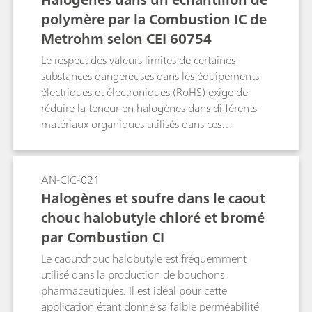
polymère par la Combustion IC de
Metrohm selon CEI 60754
Le respect des valeurs limites de certaines
substances dangereuses dans les équipements
électriques et électroniques (RoHS) exige de
réduire la teneur en halogènes dans différents
matériaux organiques utilisés dans ces
équipements. Dans ce contexte, il existe une
forte demande de polymères sans halogènes. La
Combustion IC de Metrohm avec capteur de
AN-CIC-021
flamme et élimination de la matrice inline est
Halogènes et soufre dans le caout
une méthode indispensable et conforme à la
chouc halobutyle chloré et bromé
norme CEI 60754 pour la détermination des
par Combustion CI
halogènes dans les polymères. Le matériau
polymère analysé contient jusqu'à 1 %
Le caoutchouc halobutyle est fréquemment
d'halogènes.
utilisé dans la production de bouchons
pharmaceutiques. Il est idéal pour cette
application étant donné sa faible perméabilité