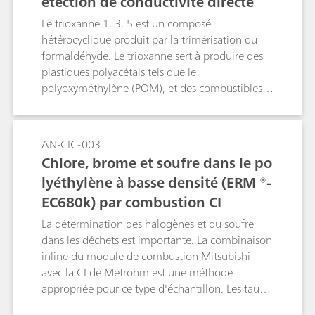
étection de conductivité directe
Le trioxanne 1, 3, 5 est un composé
hétérocyclique produit par la trimérisation du
formaldéhyde. Le trioxanne sert à produire des
plastiques polyacétals tels que le
polyoxyméthylène (POM), et des combustibles
solides. Les solutions aqueuses de trioxanne 1, 3,
5 contiennent souvent des traces de
triéthylamine devant être quantifiées. Cette
AN-CIC-003
analyse est effectuée sur une colonne Metrosep
Chlore, brome et soufre dans le po
C 3 - 250/4,0 et est suivie d'une détection de
lyéthylène à basse densité (ERM ®-
conductivité directe.
EC680k) par combustion CI
La détermination des halogènes et du soufre
dans les déchets est importante. La combinaison
inline du module de combustion Mitsubishi
avec la CI de Metrohm est une méthode
appropriée pour ce type d'échantillon. Les taux
de recouvrement sont analysés avec un matériel