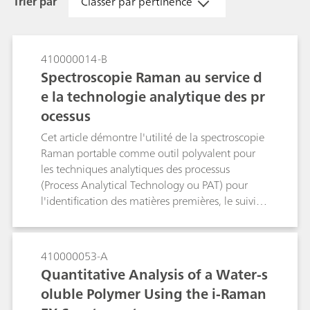
Trier par
Classer par pertinence
410000014-B
Spectroscopie Raman au service d
e la technologie analytique des pr
ocessus
Cet article démontre l'utilité de la spectroscopie
Raman portable comme outil polyvalent pour
les techniques analytiques des processus
(Process Analytical Technology ou PAT) pour
l'identification des matières premières, le suivi in
situ de réaction dans le développement de
principes pharmaceutiques actifs (API) et le suivi
en temps réel des processus. L'identification des
410000053-A
matières premières est effectuée pour la
Quantitative Analysis of a Water-s
vérification de matières de départ, exigée par les
oluble Polymer Using the i-Raman
PIC/S (Pharmaceutical Inspection Convention