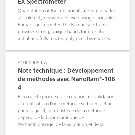
EX Spectrometer
and Pharmaceutical Inspection Co-Operation
Scheme) et les cGMP (Current Good
Quantitation of the functionalization of a water-
Manufacturing Practice) et qu'un système
soluble polymer was achieved using a portable
Raman portable peut facilement effectuer. Avec
Raman spectrometer. The Raman spectrum
les systèmes Raman portables, les utilisateurs
provides strong, unique bands for both the
peuvent faire des mesures pour comprendre les
initial and fully reacted polymer. This enables
processus et aussi prouver la validité du concept
development of a simple, robust quantitative
d'utilisation de la spectroscopie Raman dans les
analysis of the percent polymer
usines pilotes et les sites de production à grande
functionalization. This method is now routinely
410000054-A
échelle. Pour des réactions connues, exécutées
used in a manufacturing plant's quality control
Note technique : Développement
de manière répétitive ou pour le suivi en ligne
laboratory.
des réactions de processus continus, la
de méthodes avec NanoRam®-106
spectroscopie Raman fournit une solution
4
pratique pour comprendre les processus et leur
Bien que le processus de création, de validation
contrôle élémentaire.
et d'utilisation d'une méthode soit bien défini
par le logiciel, la robustesse de la méthode
dépend de la bonne pratique de
l'échantillonnage, de la validation et de la
maintenance de la méthode. Dans ce