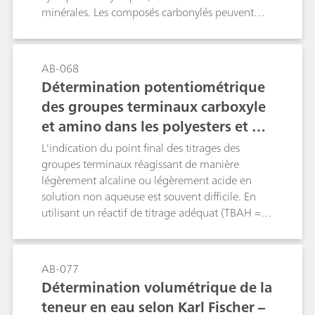
minérales. Les composés carbonylés peuvent
alcoolique en milieu non-aqueux. Le présent
être responsables de l'instabilité de ces produits
document montre et explique cette procédure
pendant le stockage ou la transformation. Les
facile de détermination de l’indice d’hydroxyle
huiles biologiques de pyrolyse, en particulier,
selon les normes ASTM E1899-08 ou DIN
AB-068
sont connues pour compromettre la stabilité
53240-2 avec un système de titrage entièrement
Détermination potentiométrique
pendant le stockage, la manipulation et
automatisé pour une grande variété
des groupes terminaux carboxyle
l'amélioration de la qualité. Ce bulletin décrit
d’échantillons d’huiles industrielles.
et amino dans les polyesters et pol
une méthode de titrage analytique en milieux
aqueux et non aqueux pour la détermination de
yamides.
L'indication du point final des titrages des
composés carbonylés par titrage
groupes terminaux réagissant de manière
potentiométrique.
légèrement alcaline ou légèrement acide en
solution non aqueuse est souvent difficile. En
utilisant un réactif de titrage adéquat (TBAH =
hydroxyde de tétrabutylammonium pour les
groupes carboxyles; acide perchlorique pour les
groupes terminaux amino), il est possible
AB-077
d'obtenir une amélioration remarquable.En
Détermination volumétrique de la
choisissant l'alcool benzylique comme solvant, il
teneur en eau selon Karl Fischer –
est également possible d'obtenir une