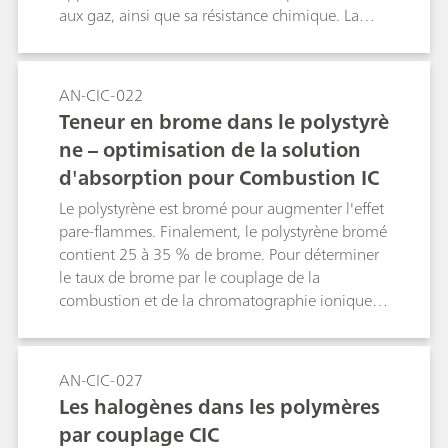
aux gaz, ainsi que sa résistance chimique. La
teneur en halogènes et soufre des bouchons en
caoutchouc butyle chloré et bromé est analysée.
Des composés halogénés et soufrés sont
AN-CIC-022
dégagés par pyrohydrolyse et analysés au moyen
Teneur en brome dans le polystyrè
d'une chromatographie ionique (CI)
ne – optimisation de la solution
subséquente.
d'absorption pour Combustion IC
Le polystyrène est bromé pour augmenter l'effet
pare-flammes. Finalement, le polystyrène bromé
contient 25 à 35 % de brome. Pour déterminer
le taux de brome par le couplage de la
combustion et de la chromatographie ionique
(CIC, Combustion Ion Chromatography), il est
nécessaire d'utiliser une solution d'absorption
optimisée pour retenir tout le brome. Ce travail
AN-CIC-027
montre l'optimisation de la solution
Les halogènes dans les polymères
d'absorption pour des échantillons contenant
par couplage CIC
des teneurs élevées en brome.