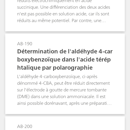
réduits électrochimiquement en acide
succinique. Une différenciation des deux acides
n'est pas possible en solution acide, car ils sont
réduits au même potentiel. Par contre, une
séparation à pH = 7.8...8.0 est possible, car
l'acide fumarique est plus difficilement
réductible que l'acide maléique lorsque la
AB-190
concentration protonique est faible (en raison
Détermination de l'aldéhyde 4-car
de l'isomérie cis-trans).
boxybenzoïque dans l'acide térép
htalique par polarographie
L'aldéhyde 4-carboxybenzoïque, ci-après
dénommé 4-CBA, peut être réduit directement
sur l'électrode à goutte de mercure tombante
(DME) dans une solution ammoniacale. Il est
ainsi possible dorénavant, après une préparation
des échantillons très simple, de déterminer
polarographiquement la concentration de 4-
CBA dans l'acide téréphtalique, rapidement et
AB-200
précisément, jusque dans la gamme inférieure