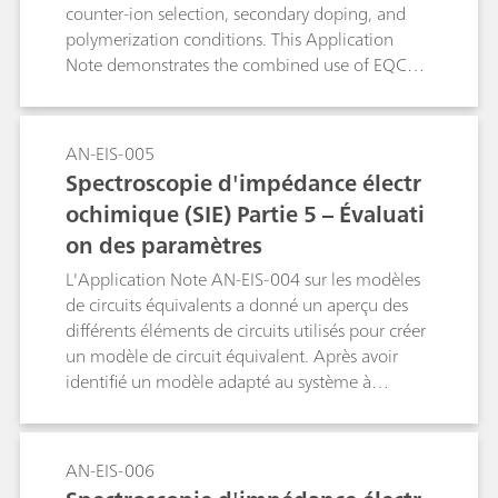
counter-ion selection, secondary doping, and
polymerization conditions. This Application
Note demonstrates the combined use of EQCM-
D, Raman spectroscopy, and electrochemical
methods to monitor film growth, correlating
frequency and dissipation changes across
AN-EIS-005
harmonics with in situ spectroscopic and
Spectroscopie d'impédance électr
electrochemical signals. The introduced probe-
ochimique (SIE) Partie 5 – Évaluati
based EQCM-D platform enables simultaneous
on des paramètres
Raman acquisition, providing a powerful tool to
design and optimize PEDOT:PSS coatings.
L'Application Note AN-EIS-004 sur les modèles
de circuits équivalents a donné un aperçu des
différents éléments de circuits utilisés pour créer
un modèle de circuit équivalent. Après avoir
identifié un modèle adapté au système à
analyser, l'étape suivante de l'analyse des
données consiste à évaluer les paramètres du
modèle. Ceci est réalisé par régression non
AN-EIS-006
linéaire du modèle jusqu'à obtenir les données.