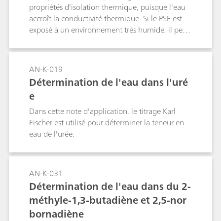
propriétés d'isolation thermique, puisque l'eau
accroît la conductivité thermique. Si le PSE est
exposé à un environnement très humide, il peut
absorber de l'eau supplémentaire, ce qui risque
de nuire encore plus à l'isolation
thermique.L'analyse directe de la teneur en
AN-K-019
humidité par titrage Karl Fischer nécessite
Détermination de l'eau dans l'uré
l'extraction de l'eau du PSE, ce qui implique
e
plusieurs étapes qui prennent du temps.
Déterminer la teneur en eau à l'aide d'un
Dans cette note d'application, le titrage Karl
système à four est par conséquent la méthode
Fischer est utilisé pour déterminer la teneur en
privilégiée. Comme le PSE est expansé sous
eau de l'urée.
l'effet de la chaleur, l'utilisation de nacelles à
échantillon, tel que l'exige la norme ASTM
D6869, est impossible, car le PSE contaminerait
AN-K-031
le système à four. Cette Application Note décrit
Détermination de l'eau dans du 2-
la détermination de la teneur en eau du PSE à
méthyle-1,3-butadiène et 2,5-nor
l'aide d'un système à four et des récipients
d'échantillon fermés. Une détermination dure
bornadiène