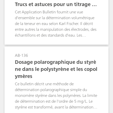
Trucs et astuces pour un titrage Ka
amélioration de l'évaluation des résultats.Il faut
également prêter une attention particulière à la
rl Fischer volumétrique
Cet Application Bulletin fournit une vue
combinaison des électrodes et à la configuration
d'ensemble sur la détermination volumétrique
de la chaine de mesure. La potentiométrie
de la teneur en eau selon Karl Fischer. Il décrit
différentielle avec la technique à trois électrodes
entre autres la manipulation des électrodes, des
permet d'obtenir une amélioration significative
échantillons et des standards d'eau. Les
lors de titrages dans des solutions de faible
séquences et les paramètres décrits sont
conductivité. Les interférences des signaux sont
conformes à la norme ASTM E203.
éliminées.
AB-136
Dosage polarographique du styrè
ne dans le polystyrène et les copol
ymères
Ce bulletin décrit une méthode de
détermination polarographique simple du
monomère styrène dans les polymères. La limite
de détermination est de l'ordre de 5 mg/L. Le
styrène est transformé, avant la détermination,
en pseudonitrosite électrochimiquement actif à