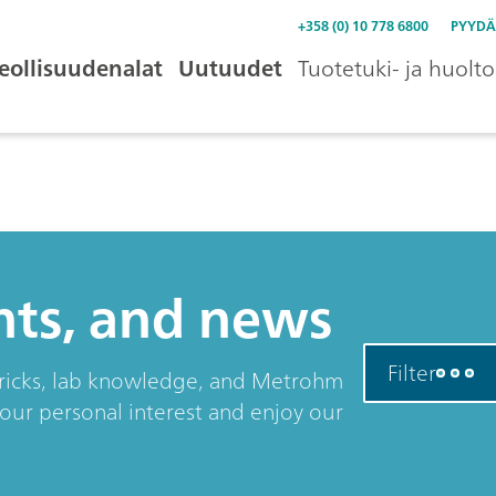
+358 (0) 10 778 6800
PYYDÄ
eollisuudenalat
Uutuudet
Tuotetuki- ja huolto
ents, and news
Filter
& tricks, lab knowledge, and Metrohm
your personal interest and enjoy our