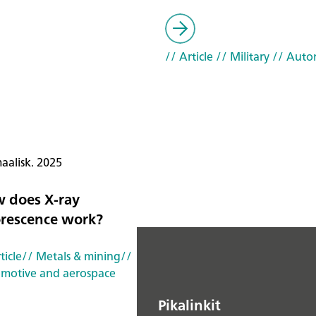
// Article
// Military
// Auto
aalisk. 2025
 does X-ray
orescence work?
ticle
// Metals & mining
//
motive and aerospace
SI
Pikalinkit