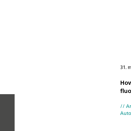
31. m
How
flu
// Ar
Auto
LUOTTAMUKSE