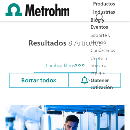
Productos
Industrias
Blog y
Eventos
Soporte y
Resultados
8 Artículos
servicio
Conózcanos
Únete a
nuestro
Cambiar filtros
equipo
Borrar todo
Obtener
Suscribirse
cotización