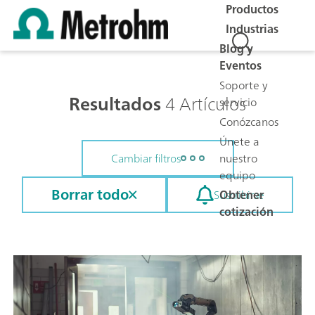
Productos
Industrias
Blog y
Eventos
Soporte y
Resultados
4 Artículos
servicio
Conózcanos
Únete a
nuestro
Cambiar filtros
equipo
Borrar todo
Obtener
Suscribirse
cotización