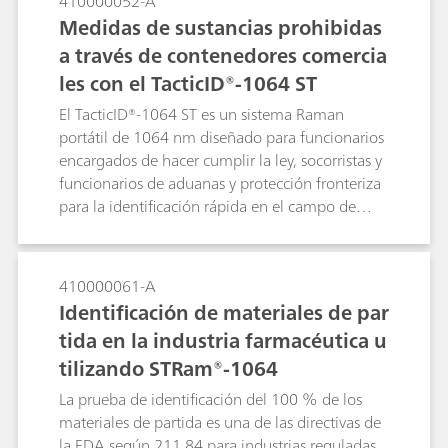
410000052-A
alternativa a los microscopios Raman confocales
Medidas de sustancias prohibidas
y a los microscopios infrarrojos por transformada
a través de contenedores comercia
de Fourier (FTIR) para la identificación rápida de
les con el TacticID®-1064 ST
materiales poliméricos. Se utilizó microscopía
Raman para identificar partículas microplásticas
El TacticID®-1064 ST es un sistema Raman
muy pequeñas en esta nota de aplicación.
portátil de 1064 nm diseñado para funcionarios
encargados de hacer cumplir la ley, socorristas y
funcionarios de aduanas y protección fronteriza
para la identificación rápida en el campo de
sustancias ilícitas como narcóticos, explosivos y
otros materiales sospechosos.El TacticID-1064 ST
está especialmente diseñado con funcionalidad
410000061-A
Raman transparente para medir materiales a
Identificación de materiales de par
través de contenedores transparentes y opacos.
tida en la industria farmacéutica u
Estas medidas a través de la barrera suprimen la
tilizando STRam®-1064
necesidad de realizar un muestreo activo de
compuestos potencialmente peligrosos como el
La prueba de identificación del 100 % de los
fentanilo, lo que conduce a operaciones más
materiales de partida es una de las directivas de
seguras y reduce el tiempo que se tarda en
la FDA según 211.84 para industrias reguladas