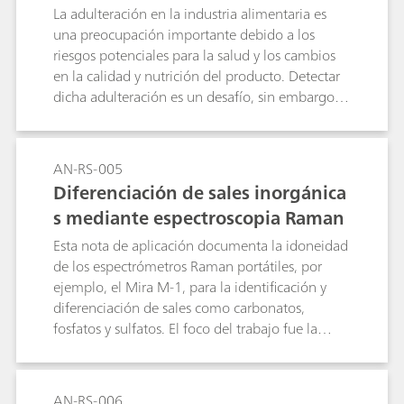
La adulteración en la industria alimentaria es
una preocupación importante debido a los
riesgos potenciales para la salud y los cambios
en la calidad y nutrición del producto. Detectar
dicha adulteración es un desafío, sin embargo,
para garantizar productos de alta calidad, las
mediciones precisas durante el proceso de
fabricación son esenciales para identificar
AN-RS-005
cualquier contaminación en las materias primas
Diferenciación de sales inorgánica
y los productos finales. Esta nota de aplicación
s mediante espectroscopia Raman
de proceso detalla el análisis en línea de
almidón de patata en el proceso de fabricación
Esta nota de aplicación documenta la idoneidad
de harina de trigo con un analizador NIR 2060
de los espectrómetros Raman portátiles, por
de Metrohm Process Analytics.
ejemplo, el Mira M-1, para la identificación y
diferenciación de sales como carbonatos,
fosfatos y sulfatos. El foco del trabajo fue la
valoración de la influencia de la parte catiónica y
del agua cristalina en la identificación
espectroscópica Raman de las sales.
AN-RS-006