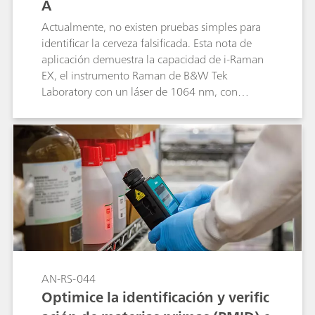
A
Actualmente, no existen pruebas simples para
identificar la cerveza falsificada. Esta nota de
aplicación demuestra la capacidad de i-Raman
EX, el instrumento Raman de B&W Tek
Laboratory con un láser de 1064 nm, con
análisis de componentes principales (PCA) para
distinguir entre cervezas de diferentes cerveceros
y de una mezcla de cervezas.
AN-RS-044
Optimice la identificación y verific