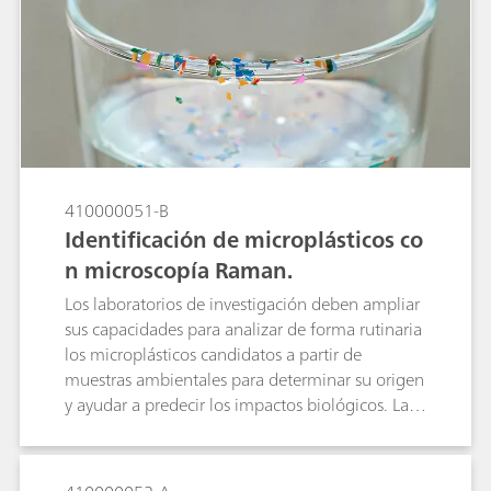
productos botánicos que normalmente emitirían
Raman EX® también tiene la funcionalidad de
fluorescencia con un láser de 785 nm.
reducir la potencia del láser en hasta un 1%
para evitar calcinar la muestra y el sistema de
videomicroscopio Raman analiza los detalles
más pequeños, lo cual es imperativo para el
análisis del patrimonio cultural de un sobre
histórico de 1885.
410000051-B
Identificación de microplásticos co
n microscopía Raman.
Los laboratorios de investigación deben ampliar
sus capacidades para analizar de forma rutinaria
los microplásticos candidatos a partir de
muestras ambientales para determinar su origen
y ayudar a predecir los impactos biológicos. Las
técnicas espectroscópicas son muy adecuadas
para la identificación de polímeros. La
espectroscopía Raman de laboratorio es una