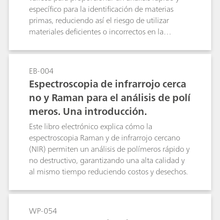
específico para la identificación de materias
primas, reduciendo así el riesgo de utilizar
materiales deficientes o incorrectos en la
fabricación. La utilidad de la unidad portátil
Raman aumenta la productividad y la capacidad
de realizar pruebas completas sin crear cuellos
EB-004
de botella en el proceso de producción. La
Espectroscopia de infrarrojo cerca
integración de los datos Raman en el sistema de
no y Raman para el análisis de polí
gestión de datos de una empresa proporciona
meros. Una introducción.
un medio seguro para manejar los datos y los
resultados, con un riesgo reducido de errores de
Este libro electrónico explica cómo la
transcripción y pérdida de datos.
espectroscopia Raman y de infrarrojo cercano
(NIR) permiten un análisis de polímeros rápido y
no destructivo, garantizando una alta calidad y
al mismo tiempo reduciendo costos y desechos.
WP-054