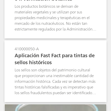
o para la seguridad alimentaria en los mercados
Los productos botánicos se derivan de
en perspectiva. En este ejemplo, el modo A se
materiales vegetales y se utilizan por sus
utiliza para crear una librería SERS de melamina
propiedades medicinales y terapéuticas en el
para detectar fácilmente la presencia de
mercado de los nutracéuticos. No están tan
melamina en los preparados infantiles
estrictamente regulados por la Administración
utilizando un único pico indicador.
de Alimentos y Medicamentos de los Estados
Unidos (FDA) como el mercado de los fármacos,
pero se exige que se elaboren siguiendo las
410000050-A
prácticas recomendadas de fabricación
Aplicación Fast Fact para tintas de
(requisitos GMP). La Administración de
sellos históricos
Alimentos y Medicamentos (FDA) es como el
mercado de medicamentos farmacéuticos, pero
Los sellos son objetos del patrimonio cultural
deben seguir las Buenas Prácticas de
que proporcionan una inestimable cantidad de
Manufactura (Requisitos GMP). El
información histórica. Cada vez se detectan más
NanoRam®-1064 es un activo para las pruebas
tintas históricas falsificadas y es imperativo que
de identidad farmacéutica, minimizando la
los sellos fraudulentos puedan ser identificados y
fluorescencia generada por los sistemas Raman
retirados del mercado. El aparato Raman portátil
portátiles típicos con 785 láseres nm. Como tal,
i-Raman EX® con un láser de 1064 nm se utiliza
el NanoRam®-1064 se usa aquí para identificar
porque minimiza la fluorescencia de la tinta. El i-