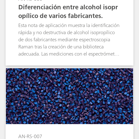
Diferenciación entre alcohol isopr
opílico de varios fabricantes.
Esta nota de aplicación muestra la identificación
rápida y no destructiva de alcohol isopropílico
de dos fabricantes mediante espectroscopia
Raman tras la creación de una biblioteca
adecuada. Las mediciones con el espectrómetro
portátil Raman Mira M-1 no requieren
preparación de muestras y brindan resultados
inmediatos que identifican las muestras sin
ambigüedades.
AN-RS-007