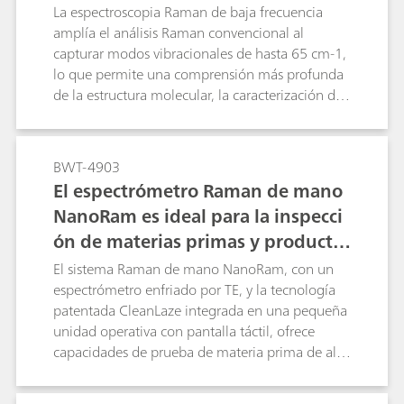
La espectroscopia Raman de baja frecuencia
amplía el análisis Raman convencional al
capturar modos vibracionales de hasta 65 cm-1,
lo que permite una comprensión más profunda
de la estructura molecular, la caracterización de
proteínas, la identificación de polimorfos y los
cambios de fase.
BWT-4903
El espectrómetro Raman de mano
NanoRam es ideal para la inspecci
ón de materias primas y producto
s químicos utilizados en la industr
El sistema Raman de mano NanoRam, con un
ia farmacéutica
espectrómetro enfriado por TE, y la tecnología
patentada CleanLaze integrada en una pequeña
unidad operativa con pantalla táctil, ofrece
capacidades de prueba de materia prima de alta
calidad para los fabricantes farmacéuticos.