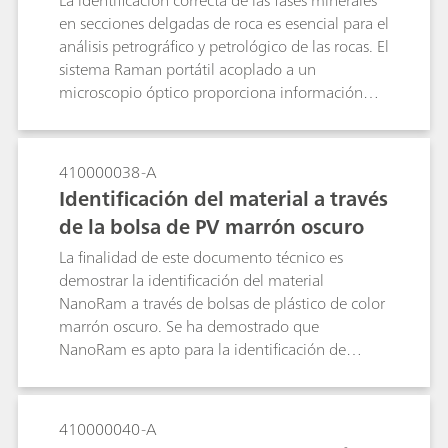
La identificación correcta de las fases minerales
en secciones delgadas de roca es esencial para el
análisis petrográfico y petrológico de las rocas. El
sistema Raman portátil acoplado a un
microscopio óptico proporciona información
química junto con las imágenes ópticas para dar
una mayor certeza de identificación que solo la
microscopía tradicionalmente utilizada.
410000038-A
Identificación del material a través
de la bolsa de PV marrón oscuro
La finalidad de este documento técnico es
demostrar la identificación del material
NanoRam a través de bolsas de plástico de color
marrón oscuro. Se ha demostrado que
NanoRam es apto para la identificación de
materiales dentro de una bolsa de polivinilo
marrón oscuro.
410000040-A