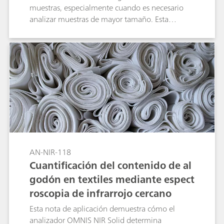
muestras, especialmente cuando es necesario
analizar muestras de mayor tamaño. Esta
Application Note demuestra que el DS2500
Solid Analyzer, que funciona en la región
espectral visible y del infrarrojo cercano (Vis-
NIR), proporciona una solución fiable y rápida
para la identificación del polietileno de alta
densidad (HDPE), del polietileno de baja
densidad (LDPE) y del polipropileno (PP). Sin
necesidad de preparación de muestras ni de
productos químicos, la espectroscopía Vis-NIR
permite la identificación de grandes cantidades
de muestras no homogéneas en menos de un
AN-NIR-118
minuto.
Cuantificación del contenido de al
godón en textiles mediante espect
roscopia de infrarrojo cercano
Esta nota de aplicación demuestra cómo el
analizador OMNIS NIR Solid determina