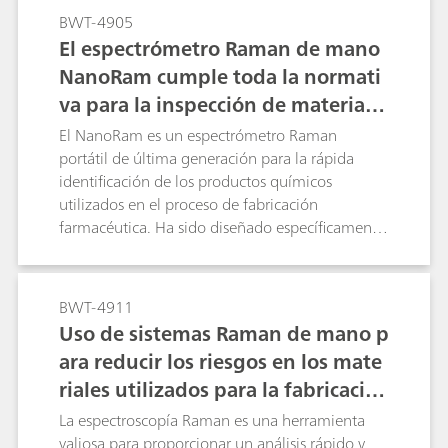
BWT-4905
El espectrómetro Raman de mano
NanoRam cumple toda la normati
va para la inspección de materias
primas y productos químicos utiliz
El NanoRam es un espectrómetro Raman
ados en la industria farmacéutica.
portátil de última generación para la rápida
identificación de los productos químicos
utilizados en el proceso de fabricación
farmacéutica. Ha sido diseñado específicamente
para estas aplicaciones y cumple totalmente con
todas las principales agencias reguladoras, de
seguridad y de pruebas comerciales mundiales
BWT-4911
aplicables a la industria farmacéutica.
Uso de sistemas Raman de mano p
ara reducir los riesgos en los mate
riales utilizados para la fabricació
n
La espectroscopía Raman es una herramienta
valiosa para proporcionar un análisis rápido y