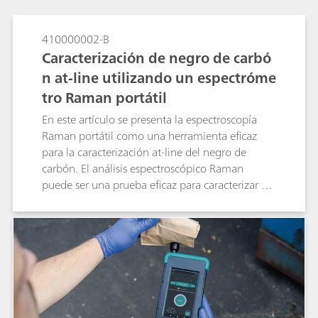
410000002-B
Caracterización de negro de carbó
n at-line utilizando un espectróme
tro Raman portátil
En este artículo se presenta la espectroscopía
Raman portátil como una herramienta eficaz
para la caracterización at-line del negro de
carbón. El análisis espectroscópico Raman
puede ser una prueba eficaz para caracterizar el
material de negro de carbón.