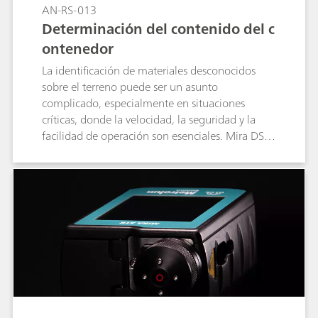
AN-RS-013
Determinación del contenido del c
ontenedor
La identificación de materiales desconocidos
sobre el terreno puede ser un asunto
complicado, especialmente en situaciones
críticas, donde la velocidad, la seguridad y la
facilidad de operación son esenciales. Mira DS,
el analizador portátil Raman de Metrohm
Raman y el accesorio universal inteligente (iUA)
brindan al usuario capacidades automatizadas
de identificación de contenido. Content ID logra
a través de la identificación de contenedores de
materiales desconocidos de forma rápida, fácil y
segura.