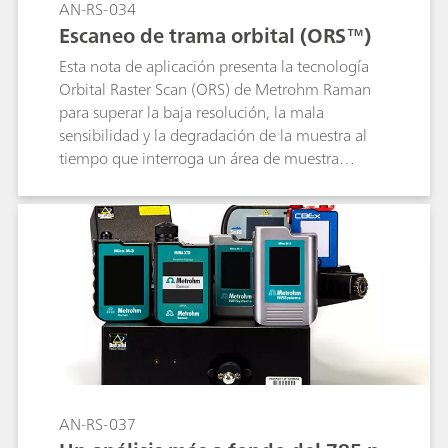
AN-RS-034
Escaneo de trama orbital (ORS™)
Esta nota de aplicación presenta la tecnología
Orbital Raster Scan (ORS) de Metrohm Raman
para superar la baja resolución, la mala
sensibilidad y la degradación de la muestra al
tiempo que interroga un área de muestra
grande.
AN-RS-037