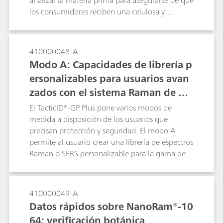
analizar la materia prima para asegurarse de que
los consumidores reciben una celulosa y
derivados de la celulosa de calidad. El
NanoRam®-1064 es un elemento esencial para
las pruebas de identificación de fármacos, ya
410000048-A
que minimiza la fluorescencia generada por los
Modo A: Capacidades de librería p
típicos sistemas Raman de mano con láseres de
ersonalizables para usuarios avan
785 nm. Por ello, el NanoRam®-1064 se utiliza
zados con el sistema Raman de ma
en estos casos para identificar los derivados de la
celulosa que normalmente serían fluorescentes
no TacticID®-GP Plus
El TacticID®-GP Plus pone varios modos de
con un láser de 785 nm.
medida a disposición de los usuarios que
precisan protección y seguridad. El modo A
permite al usuario crear una librería de espectros
Raman o SERS personalizable para la gama de
búsqueda espectral y el umbral del índice de
calidad de correlación (HQI). El modo A
proporciona una beneficiosa utilidad a los
410000049-A
laboratorios forenses que deseen utilizar la
Datos rápidos sobre NanoRam®-10
ampliación de la detección SERS de drogas de
64: verificación botánica
diseño específicas para sus regiones geográficas