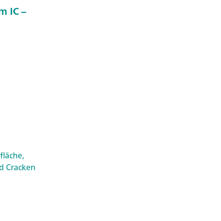
m IC –
fläche,
nd Cracken