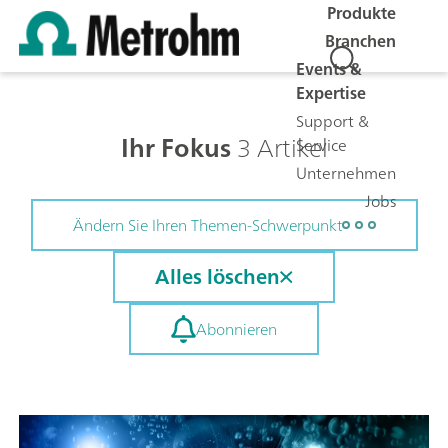
Produkte
Branchen
Events &
Expertise
Support &
Ihr Fokus
3 Artikel
Service
Unternehmen
Jobs
Ändern Sie Ihren Themen-Schwerpunkt
Alles löschen
Abonnieren