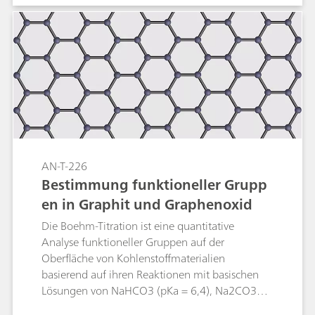
Iod-Adsorptionszahl. Diese Application Note
beschreibt die vollautomatisierte Bestimmung
der Iod-Adsorptionszahl einschliesslich der
Probenvorbereitung.
AN-T-226
Bestimmung funktioneller Grupp
en in Graphit und Graphenoxid
Die Boehm-Titration ist eine quantitative
Analyse funktioneller Gruppen auf der
Oberfläche von Kohlenstoffmaterialien
basierend auf ihren Reaktionen mit basischen
Lösungen von NaHCO3 (pKa = 6,4), Na2CO3
(pKa = 10,3) und NaOH (pKa = 15,7). Hierbei