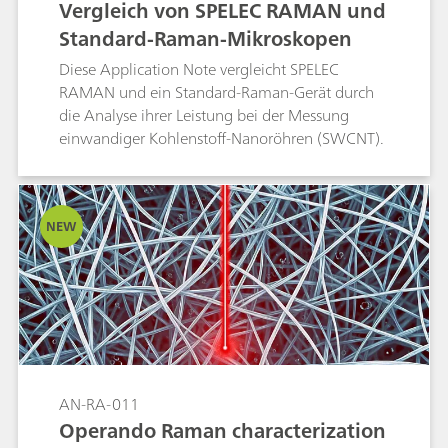
Vergleich von SPELEC RAMAN und
wässrigen Lösung untersucht und ihre
Standard-Raman-Mikroskopen
Defektdichte ausgewertet wird.
Diese Application Note vergleicht SPELEC
RAMAN und ein Standard-Raman-Gerät durch
die Analyse ihrer Leistung bei der Messung
einwandiger Kohlenstoff-Nanoröhren (SWCNT).
NEW
AN-RA-011
Operando Raman characterization