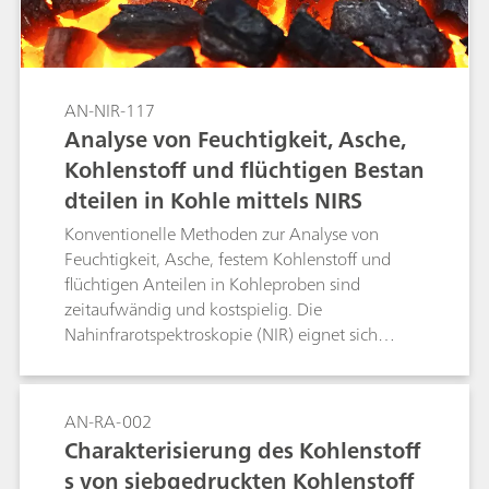
AN-NIR-117
Analyse von Feuchtigkeit, Asche,
Kohlenstoff und flüchtigen Bestan
dteilen in Kohle mittels NIRS
Konventionelle Methoden zur Analyse von
Feuchtigkeit, Asche, festem Kohlenstoff und
flüchtigen Anteilen in Kohleproben sind
zeitaufwändig und kostspielig. Die
Nahinfrarotspektroskopie (NIR) eignet sich
hervorragend, um alle Parameter gleichzeitig in
weniger als einer Minute ohne
Probenvorbereitung zu bestimmen.
AN-RA-002
Charakterisierung des Kohlenstoff
s von siebgedruckten Kohlenstoff