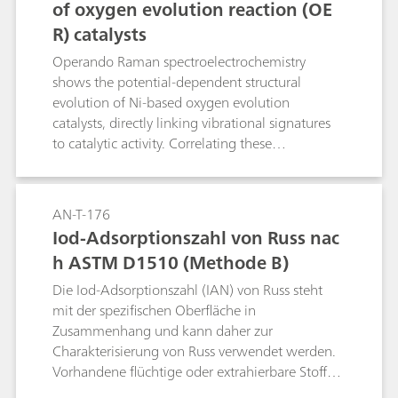
of oxygen evolution reaction (OE
R) catalysts
Operando Raman spectroelectrochemistry
shows the potential-dependent structural
evolution of Ni-based oxygen evolution
catalysts, directly linking vibrational signatures
to catalytic activity. Correlating these
spectroscopic markers with electrochemical
performance not only clarifies OER (oxygen
evolution reaction) mechanisms but also guides
AN-T-176
the design of Ni-based catalysts for related
Iod-Adsorptionszahl von Russ nac
oxidation reactions.
h ASTM D1510 (Methode B)
Die Iod-Adsorptionszahl (IAN) von Russ steht
mit der spezifischen Oberfläche in
Zusammenhang und kann daher zur
Charakterisierung von Russ verwendet werden.
Vorhandene flüchtige oder extrahierbare Stoffe
und die Oberflächenporosität beeinflussen die