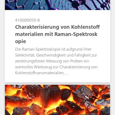
410000059-B
Charakterisierung von Kohlenstoff
materialien mit Raman-Spektrosk
opie
Die Raman-Spektroskopie ist aufgrund ihrer
Selektivität, Geschwindigkeit und Fähigkeit zur
zerstörungsfreien Messung von Proben ein
wertvolles Werkzeug zur Charakterisierung von
Kohlenstoffnanomaterialien.
Kohlenstoffmaterialien weisen typischerweise
einfache Raman-Spektren auf, enthalten jedoch
eine Fülle von Informationen über interne
mikrokristalline Strukturen in Bezug auf
Peakposition, Form und relative Intensität.