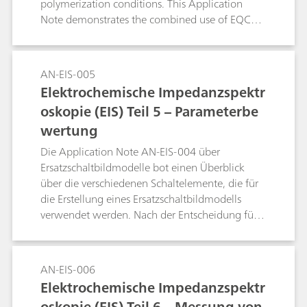
polymerization conditions. This Application
Note demonstrates the combined use of EQCM-
D, Raman spectroscopy, and electrochemical
methods to monitor film growth, correlating
frequency and dissipation changes across
AN-EIS-005
harmonics with in situ spectroscopic and
Elektrochemische Impedanzspektr
electrochemical signals. The introduced probe-
oskopie (EIS) Teil 5 – Parameterbe
based EQCM-D platform enables simultaneous
wertung
Raman acquisition, providing a powerful tool to
design and optimize PEDOT:PSS coatings.
Die Application Note AN-EIS-004 über
Ersatzschaltbildmodelle bot einen Überblick
über die verschiedenen Schaltelemente, die für
die Erstellung eines Ersatzschaltbildmodells
verwendet werden. Nach der Entscheidung für
ein geeignetes Modell für das zu untersuchende
System besteht der nächste Schritt bei der
Datenanalyse in der Bewertung der
AN-EIS-006
Modellparameter. Das geschieht mittels der
Elektrochemische Impedanzspektr
nicht linearen Regression des Modells zu den
oskopie (EIS) Teil 6 – Messung von