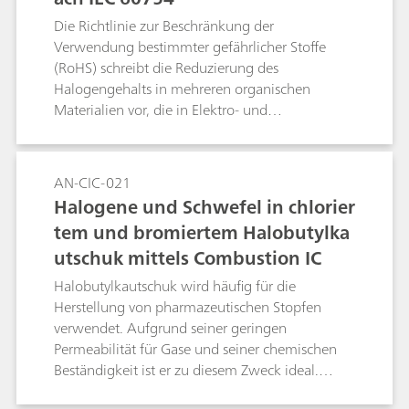
Die Richtlinie zur Beschränkung der
Verwendung bestimmter gefährlicher Stoffe
(RoHS) schreibt die Reduzierung des
Halogengehalts in mehreren organischen
Materialien vor, die in Elektro- und
Elektronikgeräten verwendet werden. In diesem
Zusammenhang besteht grosses Interesse am
Einsatz halogenfreier Polymere. Für die
AN-CIC-021
Überprüfung des Halogengehalts von
Halogene und Schwefel in chlorier
Polymeren nach der Norm IEC 60754 ist die
tem und bromiertem Halobutylka
Metrohm Combustion IC mit
utschuk mittels Combustion IC
Flammensensortechnik und Inline-
Matrixeliminierung eine unverzichtbare
Halobutylkautschuk wird häufig für die
Methode. Das untersuchte Polymermaterial
Herstellung von pharmazeutischen Stopfen
enthält bis zu 1 % Halogene.
verwendet. Aufgrund seiner geringen
Permeabilität für Gase und seiner chemischen
Beständigkeit ist er zu diesem Zweck ideal.
Stopfen aus chloriertem und bromiertem