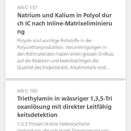
AN-C-157
Natrium und Kalium in Polyol dur
ch IC nach Inline-Matrixeliminieru
ng
Polyole sind wichtige Rohstoffe in der
Polyurethanproduktion. Verunreinigungen in
den Rohmaterialen haben einen grossen Einfluss
auf die Reaktion und beeinträchtigen die
Qualität des Endprodukts. Alkalimetalle sind
besonders starke Katalysatoren für lineare oder
verzweigte Reaktionen. Eine schnelle und
präzise Methode für ihre simultane Bestimmung
AN-C-165
ist die Ionenchromatographie nach Inline-
Triethylamin in wässriger 1,3,5-Tri
Matrixeliminierung.
oxanlösung mit direkter Leitfähig
keitsdetektion
1,3,5-Trioxan ist eine heterocyclische
Verbindung, die sich durch Trimerisierung von