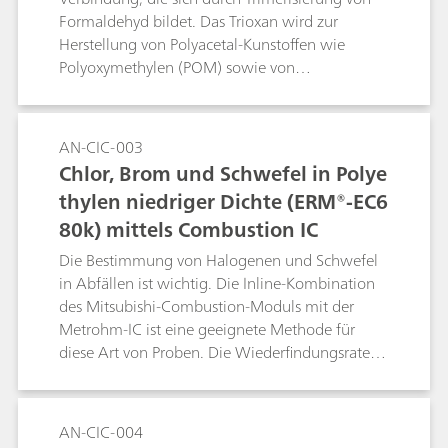
Formaldehyd bildet. Das Trioxan wird zur
Herstellung von Polyacetal-Kunstoffen wie
Polyoxymethylen (POM) sowie von
Festbrennstoffen verwendet. Wässrige 1,3,5-
Trioxanlösungen enthalten häufig Spuren von
Triethylamin, das quantifiziert werden muss.
AN-CIC-003
Dies erfolgt auf der Säule Metrosep C 3-250/4.0
Chlor, Brom und Schwefel in Polye
mit anschliessender direkter
thylen niedriger Dichte (ERM®-EC6
Leitfähigkeitsdetektion.
80k) mittels Combustion IC
Die Bestimmung von Halogenen und Schwefel
in Abfällen ist wichtig. Die Inline-Kombination
des Mitsubishi-Combustion-Moduls mit der
Metrohm-IC ist eine geeignete Methode für
diese Art von Proben. Die Wiederfindungsraten
werden mit einem zertifizierten
Referenzmaterial, zum Beispiel einem
Polyethylen niedriger Dichte (low-density
AN-CIC-004
polyethylen, LDPE), analysiert.Stichwort: