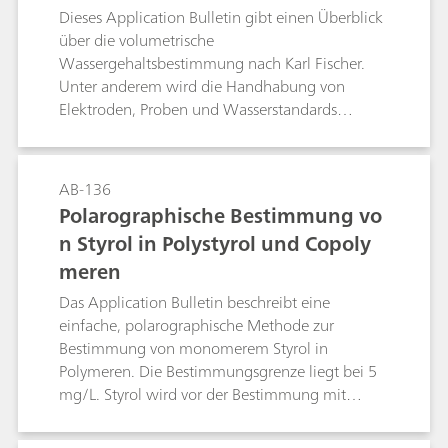
Elektrodenkombination und der
arl-Fischer-Titration
Dieses Application Bulletin gibt einen Überblick
Messanordnung.Die Differenzpotentiometrie
über die volumetrische
mit der Dreielektrodentechnik bewirkt bei
Wassergehaltsbestimmung nach Karl Fischer.
Titrationen in schlecht leitenden Lösungen eine
Unter anderem wird die Handhabung von
starke Verbessserung. Verrauschte Signale
Elektroden, Proben und Wasserstandards
werden eliminiert.
beschrieben. Die beschriebenen Verfahren und
Parameter entsprechen der Norm ASTM E203.
AB-136
Polarographische Bestimmung vo
n Styrol in Polystyrol und Copoly
meren
Das Application Bulletin beschreibt eine
einfache, polarographische Methode zur
Bestimmung von monomerem Styrol in
Polymeren. Die Bestimmungsgrenze liegt bei 5
mg/L. Styrol wird vor der Bestimmung mit
Natriumnitrit in das elektrochemisch aktive
Pseudonitrosit überführt.