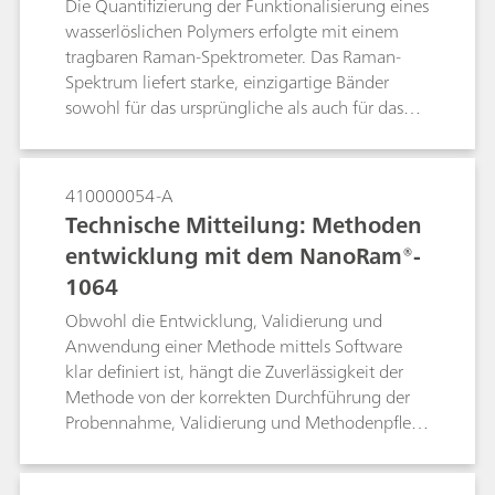
Die Quantifizierung der Funktionalisierung eines
Durchführung von Messungen, um Erkenntnisse
wasserlöslichen Polymers erfolgte mit einem
über Prozesse zu erlangen und einen
tragbaren Raman-Spektrometer. Das Raman-
Wirksamkeitsnachweis für Raman-Messungen
Spektrum liefert starke, einzigartige Bänder
zu liefern, die in Pilotanlagen oder an grossen
sowohl für das ursprüngliche als auch für das
Produktionsstandorten eingeführt werden
vollständig reagierte Polymer. Dies ermöglicht
sollen. Bei bekannten und wiederholt
die Entwicklung einer einfachen, robusten
durchgeführten Reaktionen oder der
quantitativen Analyse der prozentualen
410000054-A
kontinuierlichen Online-Überwachung von
Polymerfunktionalisierung. Diese Methode wird
Technische Mitteilung: Methoden
Reaktionsprozessen stellen Raman-Analysen
heute routinemäßig im Qualitätskontrolllabor
eine praktische Lösung dar, die Erkenntnisse
entwicklung mit dem NanoRam®-
einer Produktionsanlage eingesetzt.
zum Prozess liefert und eine Grundlage für die
1064
Prozesssteuerung ist.
Obwohl die Entwicklung, Validierung und
Anwendung einer Methode mittels Software
klar definiert ist, hängt die Zuverlässigkeit der
Methode von der korrekten Durchführung der
Probennahme, Validierung und Methodenpflege
ab. In diesem Dokument werden ausführlich die
empfohlenen Verfahren für die Anwendung der