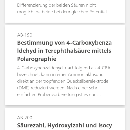
Differenzierung der beiden Säuren nicht
möglich, da beide bei dem gleichen Potential
reduziert werden. Hingegen ist eine Trennung
bei pH = 7.8 ... 8.0 gut möglich, da sich
Fumarsäure bei niedriger
AB-190
Protonenkonzentration (infolge cis-trans-
Bestimmung von 4-Carboxybenza
Isomerie) schwerer reduzieren lässt als
ldehyd in Terephthalsäure mittels
Maleinsäure.
Polarographie
4-Carboxybenzaldehyd, nachfolgend als 4-CBA
bezeichnet, kann in einer Ammoniaklösung
direkt an der tropfenden Quecksilberelektrode
(DME) reduziert werden. Nach einer sehr
einfachen Probenvorbereitung ist es nun
möglich, die Konzentration von 4-CBA bis in
den niedrigen ppm-Bereich schnell und präzise
zu bestimmen, und zwar in Terephthalsäure
AB-200
mittels Polarographie.
Säurezahl, Hydroxylzahl und Isocy