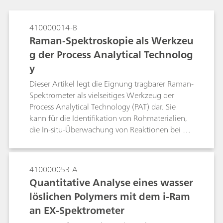
410000014-B
Raman-Spektroskopie als Werkzeu
g der Process Analytical Technolog
y
Dieser Artikel legt die Eignung tragbarer Raman-
Spektrometer als vielseitiges Werkzeug der
Process Analytical Technology (PAT) dar. Sie
kann für die Identifikation von Rohmaterialien,
die In-situ-Überwachung von Reaktionen bei der
Entwicklung pharmazeutischer Wirkstoffe (APIs)
und die Prozessüberwachung in Echtzeit
eingesetzt werden. Die Identifikation von
410000053-A
Rohmaterialien erfolgt zur Überprüfung von
Quantitative Analyse eines wasser
Ausgangsstoffen gemäss PIC/S und cGMP und
löslichen Polymers mit dem i-Ram
lässt sich ohne Weiteres mit einem Raman-
an EX-Spektrometer
Handspektrometer durchführen. Tragbare
Raman-Systeme ermöglichen Benutzern die