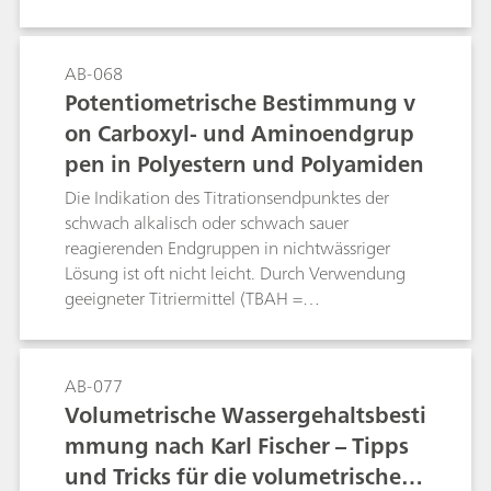
Instabilität dieser Produkte bei der Lagerung
Medium mit einer alkoholischen KOH-Lösung
oder Verarbeitung verantwortlich sein.
titriert. Die vorliegende Arbeit demonstriert und
Insbesondere pyrolytisch hergestellte Bioöle sind
diskutiert einen leichteren Weg zur Bestimmung
AB-068
dafür bekannt, Probleme bei der Lagerung,
der Hydroxylzahl nach ASTM E1899-08 oder
Potentiometrische Bestimmung v
Handhabung und Veredelung zu verursachen.
DIN 53240-2 mit Hilfe eines vollautomatischen
on Carboxyl- und Aminoendgrup
Dieses Merkblatt beschreibt eine wässrige und
titrimetrischen Systems für eine Vielzahl an
pen in Polyestern und Polyamiden
eine nichtwässrige analytische
technischen Ölproben.
Titrationsmethode zur Bestimmung von
Die Indikation des Titrationsendpunktes der
Carbonylverbindungen mittels
schwach alkalisch oder schwach sauer
potentiometrischer Titration.
reagierenden Endgruppen in nichtwässriger
Lösung ist oft nicht leicht. Durch Verwendung
geeigneter Titriermittel (TBAH =
Tetrabutylammoniumhydroxid für
Carboxylendgruppen; Perchlorsäure für
Aminoendgruppen) ist eine Verbesserung
AB-077
möglich.Mit der Wahl von Benzylalkohol als
Volumetrische Wassergehaltsbesti
Lösungsmittel wurde ebenfalls eine
mmung nach Karl Fischer – Tipps
Verbesserung in der Auswertbarkeit erzielt.
und Tricks für die volumetrische K
Ebenfalls wichtig ist die Wahl der