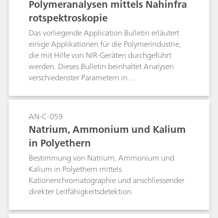
Polymeranalysen mittels Nahinfra
rotspektroskopie
Das vorliegende Application Bulletin erläutert
einige Applikationen für die Polymerindustrie,
die mit Hilfe von NIR-Geräten durchgeführt
werden. Dieses Bulletin beinhaltet Analysen
verschiedenster Parametern in
unterschiedlichsten Proben. Die Hydroxylzahl ist
einer der bekanntesten Parameter, der schnell
mittels Nahinfrarotspektroskopie bestimmt
AN-C-059
werden kann. Die Bestimmung der Hydroxylzahl
Natrium, Ammonium und Kalium
in verschiedenen Bereichen und in
in Polyethern
unterschiedlichen Polyoltypen ist ebenfalls
Bestandteil dieses Bulletins. Jede Applikation
Bestimmung von Natrium, Ammonium und
beschreibt die Probe und das Geräte, welches
Kalium in Polyethern mittels
urprünglich für die Analyse verwendet wurde
Kationenchromatographie und anschliessender
sowie das empfohlene Geräte und die
direkter Leitfähigkeitsdetektion.
Ergebnisse.