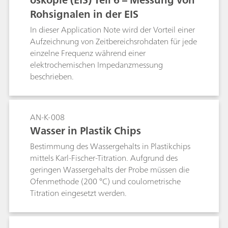
Daten. Die meisten Impedanzsysteme verfügen
Rohsignalen in der EIS
über ein Programm zur Datenanpassung. In
dieser Application Note wird der Einsatz von
In dieser Application Note wird der Vorteil einer
NOVA zur Anpassung der Daten
Aufzeichnung von Zeitbereichsrohdaten für jede
veranschaulicht.
einzelne Frequenz während einer
elektrochemischen Impedanzmessung
beschrieben.
AN-K-008
Wasser in Plastik Chips
Bestimmung des Wassergehalts in Plastikchips
mittels Karl-Fischer-Titration. Aufgrund des
geringen Wassergehalts der Probe müssen die
Ofenmethode (200 °C) und coulometrische
Titration eingesetzt werden.