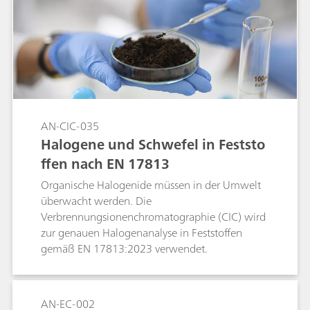
gebundenem Chlor zu Chlorid mittels
Pyrohydrolyse. Das Endprodukt muss völlig frei
von chlorierten Lösungsmitteln sein. Ein
kritischer Gehalt dieser Verbindungen kann
daher bei Analysen im Rahmen der
Qualitätskontrolle ermittelt werden. Der Einsatz
der MiPT hat in dieser Studie eine automatisierte
und präzise Kalibrierung mithilfe einer einzigen
AN-CIC-035
Standardlösung ermöglicht.
Halogene und Schwefel in Feststo
ffen nach EN 17813
Organische Halogenide müssen in der Umwelt
überwacht werden. Die
Verbrennungsionenchromatographie (CIC) wird
zur genauen Halogenanalyse in Feststoffen
gemäß EN 17813:2023 verwendet.
AN-EC-002