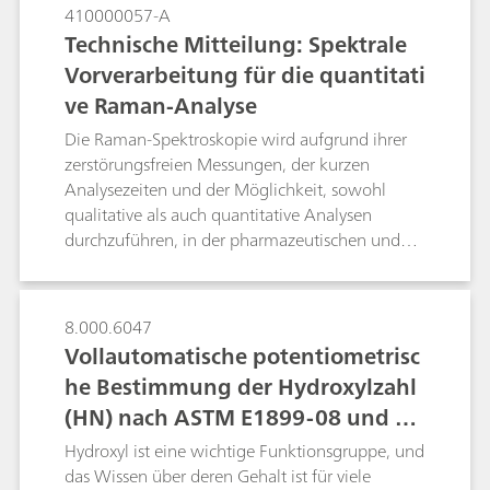
multivariaten Methode mit dem NanoRam-
410000057-A
1064 beschrieben. Diese Verfahren sind für
Technische Mitteilung: Spektrale
Endbenutzer im pharmazeutischen Umfeld zu
Vorverarbeitung für die quantitati
empfehlen, können aber auch in anderen
ve Raman-Analyse
Bereichen eingesetzt werden. Dieses Dokument
soll als allgemeine Orientierung für Benutzer des
Die Raman-Spektroskopie wird aufgrund ihrer
NanoRam-1064 dienen, die eine
zerstörungsfreien Messungen, der kurzen
Standardarbeitsanweisung für die
Analysezeiten und der Möglichkeit, sowohl
Methodenentwicklung, -validierung und -
qualitative als auch quantitative Analysen
umsetzung erstellen möchten.
durchzuführen, in der pharmazeutischen und
chemischen Industrie verstärkt für die
Prozessanalytik eingesetzt. Auf quantitative
spektroskopische Daten werden routinemässig
8.000.6047
spektrale Vorverarbeitungsalgorithmen
Vollautomatische potentiometrisc
angewendet, um spektrale Merkmale zu
he Bestimmung der Hydroxylzahl
verstärken und zugleich Schwankungen zu
(HN) nach ASTM E1899-08 und DI
minimieren, die nicht mit dem untersuchten
Analyt zusammenhängen. In dieser technischen
N 53240-2
Hydroxyl ist eine wichtige Funktionsgruppe, und
Mitteilung werden die wesentlichen
das Wissen über deren Gehalt ist für viele