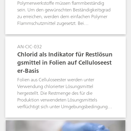
Polymerwerkstoffe müssen flammbeständig
sein. Um den gewünschten Beständigkeitsgrad
zu erreichen, werden dem einfachen Polymer
Flammschutzmittel zugesetzt. Bei
Flammschutzmitteln handelt es sich häufig um
haloorganische Verbindungen. Der Einsatz
solcher Verbindungen und die jeweilige
AN-CIC-032
Konzentration der eingebrachten Halogene
Chlorid als Indikator für Restlösun
kann mittels Combustion IC bestimmt werden.
gsmittel in Folien auf Celluloseest
Die Rückgewinnung über das gesamte System
er-Basis
wird mit einemzertifizierten Referenzmaterial
getestet.
Folien aus Celluloseester werden unter
Verwendung chlorierter Lösungsmittel
hergestellt. Die Restmenge des für die
Produktion verwendeten Lösungsmittels
verflüchtigt sich unter Umgebungsbedingungen
innerhalb weniger Tage. Das Restlösungsmittel
wird mittels Combustion IC bestimmt, d. h.
durch die Umwandlung von organisch