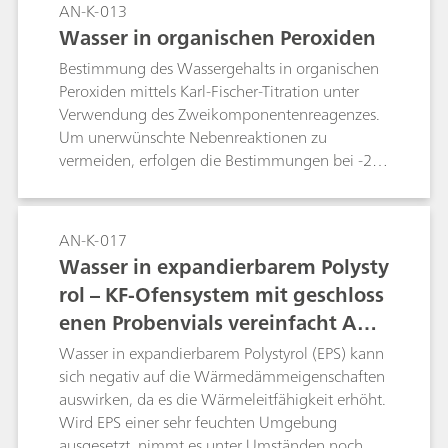
AN-K-013
Wasser in organischen Peroxiden
Bestimmung des Wassergehalts in organischen
Peroxiden mittels Karl-Fischer-Titration unter
Verwendung des Zweikomponentenreagenzes.
Um unerwünschte Nebenreaktionen zu
vermeiden, erfolgen die Bestimmungen bei -20
°C.
AN-K-017
Wasser in expandierbarem Polysty
rol – KF-Ofensystem mit geschloss
enen Probenvials vereinfacht Anal
ysen
Wasser in expandierbarem Polystyrol (EPS) kann
sich negativ auf die Wärmedämmeigenschaften
auswirken, da es die Wärmeleitfähigkeit erhöht.
Wird EPS einer sehr feuchten Umgebung
ausgesetzt, nimmt es unter Umständen noch