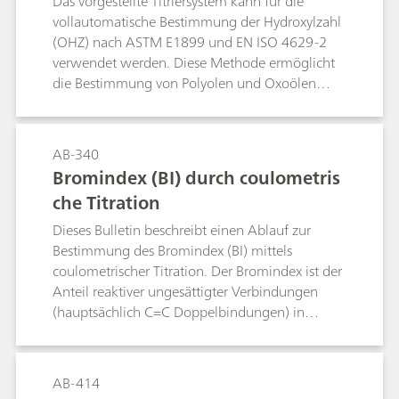
Das vorgestellte Titriersystem kann für die
und der coulometrischen KF-Titration am
vollautomatische Bestimmung der Hydroxylzahl
Beispiel von Proben aus der Lebensmittel- und
(OHZ) nach ASTM E1899 und EN ISO 4629-2
Kunststoffindustrie sowie der Pharmazie und
verwendet werden. Diese Methode ermöglicht
Petrochemie.
die Bestimmung von Polyolen und Oxoölen
ohne Kochen unter Rückfluss oder mit einer
anderen Probenvorbereitung und ist daher von
grossem Nutzen für Labore, die einen hohen
AB-340
Probendurchsatz bewältigen müssen.Die
Bromindex (BI) durch coulometris
Normen EN 15168 und DIN 53240-3 beruhen
che Titration
auf der gleichen Analysemethode wie ASTM
E1899.
Dieses Bulletin beschreibt einen Ablauf zur
Bestimmung des Bromindex (BI) mittels
coulometrischer Titration. Der Bromindex ist der
Anteil reaktiver ungesättigter Verbindungen
(hauptsächlich C=C Doppelbindungen) in
Kohlenwasserstoffen, die in der
petrochemischen Industrie anzutreffen sind. Die
Doppelbindungen werden mit Hilfe einer
AB-414
Additionsreaktion mit Brom gespalten.