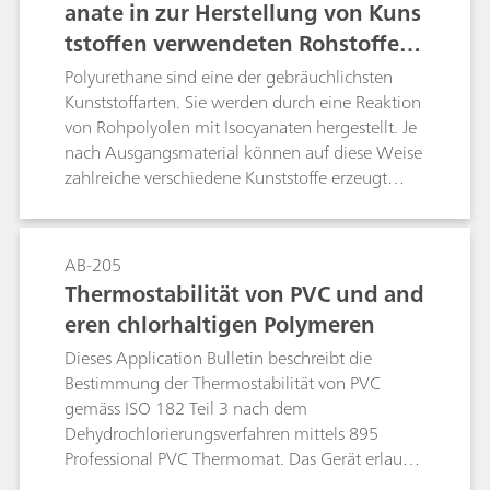
anate in zur Herstellung von Kuns
tstoffen verwendeten Rohstoffen
– Bestimmung mittels automatisc
Polyurethane sind eine der gebräuchlichsten
her potentiometrischer Titration n
Kunststoffarten. Sie werden durch eine Reaktion
von Rohpolyolen mit Isocyanaten hergestellt. Je
ach verschiedenen Normen
nach Ausgangsmaterial können auf diese Weise
zahlreiche verschiedene Kunststoffe erzeugt
werden. Die Bestimmung der Säurezahl, der
Hydroxylzahl und des Isocyanatgehalts spielt bei
der Analyse von Rohstoffen für die
AB-205
Kunststoffherstellung eine wichtige Rolle.Die
Thermostabilität von PVC und and
Säurezahl von Polyol-Rohstoffen wird bei der
eren chlorhaltigen Polymeren
Qualitätskontrolle üblicherweise zur
Gewährleistung der Einheitlichkeit von Charge
Dieses Application Bulletin beschreibt die
zu Charge verwendet. Zudem wird sie als
Bestimmung der Thermostabilität von PVC
Korrekturfaktor bei der Berechnung der
gemäss ISO 182 Teil 3 nach dem
tatsächlichen Hydroxylzahl herangezogen.
Dehydrochlorierungsverfahren mittels 895
Dieses Application Bulletin beschreibt die
Professional PVC Thermomat. Das Gerät erlaubt
Bestimmung der Säurezahl nach ASTM D4662
die vollautomatische Bestimmung der