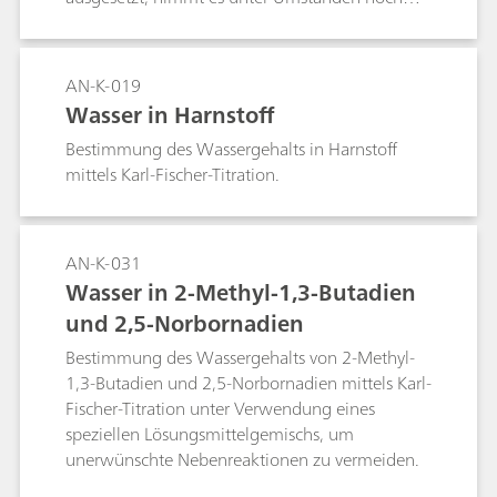
mehr Wasser auf und die Wärmedämmung
verschlechtert sich weiter.Für eine direkte
Analyse des Feuchtigkeitsgehalts mittels Karl-
AN-K-019
Fischer-Titration muss das Wasser in mehreren
Wasser in Harnstoff
zeitaufwendigen Schritten aus dem EPS
Bestimmung des Wassergehalts in Harnstoff
extrahiert werden. Aus diesem Grund wird der
mittels Karl-Fischer-Titration.
Wassergehalt bevorzugt mit einem KF-
Ofensystem bestimmt. Da sich EPS beim
Erwärmen ausdehnt, ist eine Verwendung der
nach ASTM D6869 geforderten
AN-K-031
Probenschiffchen nicht möglich, da das KF-
Wasser in 2-Methyl-1,3-Butadien
Ofensystem durch EPS kontaminiert wird. Diese
und 2,5-Norbornadien
Application Note beschreibt die Bestimmung
des Wassergehalts von EPS unter Verwendung
Bestimmung des Wassergehalts von 2-Methyl-
eines KF-Ofensystems mit geschlossenen
1,3-Butadien und 2,5-Norbornadien mittels Karl-
Probenvials. Eine Bestimmung dauert in
Fischer-Titration unter Verwendung eines
Abhängigkeit vom Wassergehalt der Probe und
speziellen Lösungsmittelgemischs, um
der Probengrösse etwa 7 bis 14 Minuten.
unerwünschte Nebenreaktionen zu vermeiden.