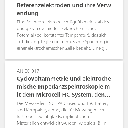
Referenzelektroden und ihre Verw
endung
Eine Referenzelektrode verfügt über ein stabiles
und genau definiertes elektrochemisches
Potential (bei konstanter Temperatur), das sich
auf die angelegte oder gemessene Spannung in
einer elektrochemischen Zelle bezieht. Eine gute
Referenzelektrode ist daher stabil und nicht
polarisierbar. Mit anderen Worten: Die
Spannung einer solchen Elektrode bleibt in der
AN-EC-017
genutzten Umgebung und auch beim
Cyclovoltammetrie und elektroche
Durchgang eines kleinen Stroms stabil. In dieser
mische Impedanzspektroskopie m
Application Note sind die gebräuchlichsten
it dem Microcell HC-System, den
Referenzelektroden zusammen mit ihren
Anwendungsbereichen aufgeführt.
Messzellen TSC SW Closed und TS
Die Messzellen TSC SW Closed und TSC Battery
C Battery
sind Kompaktsysteme, die für Messungen von
luft- oder feuchtigkeitsempfindlichen
Materialien entwickelt wurden, wie sie z. B. in