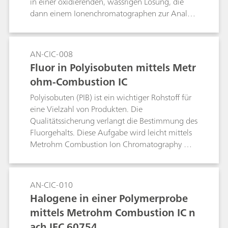
in einer oxidierenden, wässrigen Lösung, die
dann einem Ionenchromatographen zur Analyse
von Halogeniden und Schwefel (als Sulfat)
zugeführt wird. Die Verbrennung und Analyse
der zertifizierten Referenzmaterialien (ZRM)
AN-CIC-008
verdeutlicht die Zuverlässigkeit der Metrohm
Fluor in Polyisobuten mittels Metr
Combustion Ion Chromatography.Stichwort:
ohm-Combustion IC
Pyrohydrolyse
Polyisobuten (PIB) ist ein wichtiger Rohstoff für
eine Vielzahl von Produkten. Die
Qualitätssicherung verlangt die Bestimmung des
Fluorgehalts. Diese Aufgabe wird leicht mittels
Metrohm Combustion Ion Chromatography mit
Flammensensor und Inline-Matrixeliminierung
durchgeführt.Stichwort: Pyrohydrolyse
AN-CIC-010
Halogene in einer Polymerprobe
mittels Metrohm Combustion IC n
ach IEC 60754