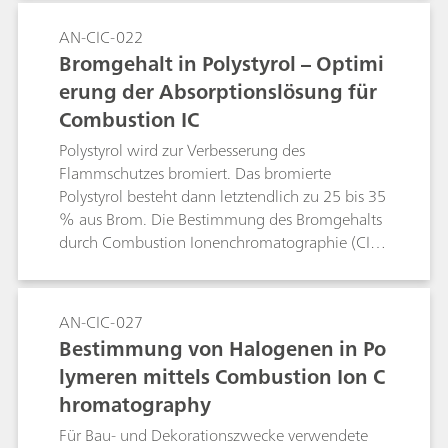
Butylkautschuk werden auf ihren Halogen- und
Schwefelgehalt untersucht. Halogen- und
AN-CIC-022
Schwefelverbindungen werden durch
Bromgehalt in Polystyrol – Optimi
Pyrohydrolyse freigesetzt und mittels der darauf
erung der Absorptionslösung für
folgenden Ionenchromatographie (IC)
Combustion IC
analysiert.
Polystyrol wird zur Verbesserung des
Flammschutzes bromiert. Das bromierte
Polystyrol besteht dann letztendlich zu 25 bis 35
% aus Brom. Die Bestimmung des Bromgehalts
durch Combustion Ionenchromatographie (CIC)
erfordert eine speziell optimierte
Absorptionslösung, um das gesamte Brom
einzufangen. Dieses Werk beschreibt die
AN-CIC-027
Optimierung der Absorptionslösung für Proben
Bestimmung von Halogenen in Po
mit hohem Bromgehalt.
lymeren mittels Combustion Ion C
hromatography
Für Bau- und Dekorationszwecke verwendete