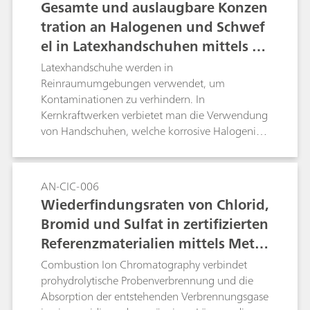
Gesamte und auslaugbare Konzen
Pyrohydrolyse
tration an Halogenen und Schwef
el in Latexhandschuhen mittels Co
mbustion Ion Chromatography un
Latexhandschuhe werden in
d einem Auslaugstest
Reinraumumgebungen verwendet, um
Kontaminationen zu verhindern. In
Kernkraftwerken verbietet man die Verwendung
von Handschuhen, welche korrosive Halogenide
oder Sulfat freisetzen. Der Gesamtgehalt von
Halogen und Schwefel wird mittels Combustion
Ion Chromatography bestimmt. Zur
AN-CIC-006
Überprüfung des eluierbaren Anteils von
Wiederfindungsraten von Chlorid,
Halogenen und Sulfat aus Handschuhen wird
Bromid und Sulfat in zertifizierten
ein Eluattest durchgeführt. Die
Referenzmaterialien mittels Metro
Probenvorbereitung besteht aus Anreicherung
und Matrixeliminierung (MiPCT-ME), wie in AN-
hm Combustion Ion Chromatogra
Combustion Ion Chromatography verbindet
S-304 beschrieben.Stichwort: Pyrohydrolyse
phy
prohydrolytische Probenverbrennung und die
Absorption der entstehenden Verbrennungsgase