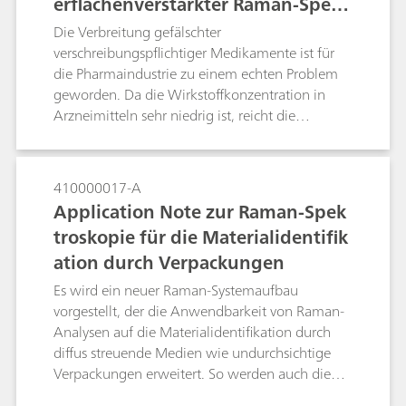
erflächenverstärkter Raman-Spekt
Fluoreszenz, welche die Raman-Messungen
beeinträchtigt. Eine Methode zur Unterdrückung
roskopie zur Fälschungsbekämpfu
Die Verbreitung gefälschter
der Fluoreszenz einer Probe und Verbesserung
ng
verschreibungspflichtiger Medikamente ist für
der Raman-Leistung bzw. des Raman-Signals ist
die Pharmaindustrie zu einem echten Problem
der Einsatz der oberflächenverstärkten Raman-
geworden. Da die Wirkstoffkonzentration in
Spektroskopie (SERS).
Arzneimitteln sehr niedrig ist, reicht die
Empfindlichkeit der normalen Raman-
Spektroskopie für gewöhnlich nicht aus, um den
Wirkstoff über die Oberfläche einer Tablette zu
410000017-A
bestimmen. In dieser Studie entwickeln wir
Application Note zur Raman-Spek
einen oberflächenverstärkten Raman-
troskopie für die Materialidentifik
Spektroskopie (SERS)-basierten Ansatz, um eine
ation durch Verpackungen
niedrige Dosis des API Alprazolam in einer
Xanax-Tablette mit einem tragbaren Raman-
Es wird ein neuer Raman-Systemaufbau
Spektrometer zu identifizieren. Sind bei einer
vorgestellt, der die Anwendbarkeit von Raman-
Xanax-Tablette keine mit Alprazolam
Analysen auf die Materialidentifikation durch
übereinstimmenden SERS-Peaks feststellbar, ist
diffus streuende Medien wie undurchsichtige
die Tablette vermutlich eine Fälschung. Die
Verpackungen erweitert. So werden auch die
Methode demonstriert die Eignung von SERS zur
Messung des Raman-Spektrums und die