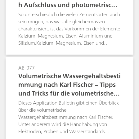
h Aufschluss und photometrische
schnelle Alternative zur Bestimmung des
Silbergehalts von Feinsilber und
r Titration
So unterschiedlich die vielen Zementsorten auch
Silberlegierungen, mit ihr kann aber lediglich
sein mögen, das was alle gleichermassen
der Silbergehalt der äussersten Schichten des
charakterisiert, ist das Vorkommen der Elemente
Metalls bestimmt werden. Im Gegensatz dazu
Kalzium, Magnesium, Eisen, Aluminium und
bietet die Titration eine umfassendere Lösung,
Silizium.Kalzium, Magnesium, Eisen und
bei der die gesamte Probe berücksichtigt und
Aluminium können nach Aufschluss der
ein Betrug mittels dicker Beschichtungen somit
Zementprobe durch photometrische Titration
verhindert wird.Dieses Application Bulletin
mit der Optrode bei 610 nm mit verschiedenen
AB-077
beschreibt die potentiometrische Bestimmung
Indikatoren bestimmt werden. Die
Volumetrische Wassergehaltsbesti
von Silber in Feinsilber und Silberlegierungen
Siliziumbestimmung erfolgt dagegen
nachEN ISO 11427, ISO 13756, GB/T 17823
mmung nach Karl Fischer – Tipps
gravimetrisch.
und GB/T 18996 sowie in
und Tricks für die volumetrische K
Silbergalvanisierbädern durch eine Titration mit
arl-Fischer-Titration
Dieses Application Bulletin gibt einen Überblick
Kaliumbromid bzw. Kaliumchlorid.
über die volumetrische
Wassergehaltsbestimmung nach Karl Fischer.
Unter anderem wird die Handhabung von
Elektroden, Proben und Wasserstandards
beschrieben. Die beschriebenen Verfahren und