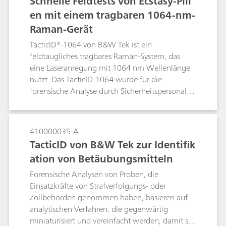
Schnelle Feldtests von Ecstasy-Pill
Raman-Spektroskopie in den letzten Jahren
en mit einem tragbaren 1064-nm-
intensiv für die forensische Faseranalyse
Raman-Gerät
untersucht. Das Raman-Spektrum kann direkt
auf Geweben oder Fasern gemessen werden,
TacticID®-1064 von B&W Tek ist ein
die auf Objektträgern aus Glas montiert sind,
feldtaugliches tragbares Raman-System, das
wobei die Interferenzen durch das Montageharz
eine Laseranregung mit 1064 nm Wellenlänge
oder das Glas sehr gering sind.
nutzt. Das TacticID-1064 wurde für die
forensische Analyse durch Sicherheitspersonal,
Ersthelfer und Strafverfolgungsbeamte
entwickelt und reduziert die Fluoreszenz
erheblich, sodass Benutzer schwierige
410000035-A
Straßenproben wie Ecstasy-Tabletten in einer
TacticID von B&W Tek zur Identifik
Vielzahl von Farben und Mischungsformen
ation von Betäubungsmitteln
identifizieren können.
Forensische Analysen von Proben, die
Einsatzkräfte von Strafverfolgungs- oder
Zollbehörden genommen haben, basieren auf
analytischen Verfahren, die gegenwärtig
miniaturisiert und vereinfacht werden, damit sie