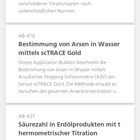
ASTM D664, die photometrische nach ASTM
verschiedener Titrationsarten nach
D974 und die thermometrische Titration nach
unterschiedlichen Normen.
ASTM D8045 beschrieben.
AB-416
Bestimmung von Arsen in Wasser
mittels scTRACE Gold
Dieses Application Bulletin beschreibt die
Bestimmung von Arsen in Wasser mittels
Anodischer Stripping Voltammetrie (ASV) am
Sensor scTRACE Gold. Die Methode erlaubt es,
zwischen der gesamten Arsenkonzentration und
der Arsen(III)-Konzentration zu unterscheiden.
Bei einer Anreicherungszeit von 60 s, beträgt die
Nachweisgrenze für Gesamtarsen 0.9 µg/L, für
AB-427
Arsen(III) 0.3 µg/L.
Säurezahl in Erdölprodukten mit t
hermometrischer Titration