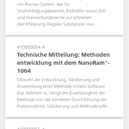
Probleme entwickelt.
nm-Raman-System, das für
Strafverfolgungsbeamte, Ersthelfer sowie Zoll-
und Grenzschutzbeamte zur schnellen
Identifizierung illegaler Substanzen wie
Betäubungsmittel, Sprengstoffe und anderer
verdächtiger Materialien im Feld entwickelt
wurde. Das TacticID-1064 ST ist speziell mit
410000054-A
einer durchsichtigen Raman-Funktionalität
Technische Mitteilung: Methoden
ausgestattet, um Materialien sowohl durch
entwicklung mit dem NanoRam®-
transparente als auch durch undurchsichtige
1064
Behälter hindurch zu messen. Diese Messungen
durch die Barriere machen die aktive
Obwohl die Entwicklung, Validierung und
Probenahme potenziell gefährlicher
Anwendung einer Methode mittels Software
Verbindungen wie Fentanyl überflüssig, was zu
klar definiert ist, hängt die Zuverlässigkeit der
sichereren Abläufen und kürzeren Wartezeiten
Methode von der korrekten Durchführung der
auf eindeutige Ergebnisse führt.
Probennahme, Validierung und Methodenpflege
ab. In diesem Dokument werden ausführlich die
empfohlenen Verfahren für die Anwendung der
multivariaten Methode mit dem NanoRam-