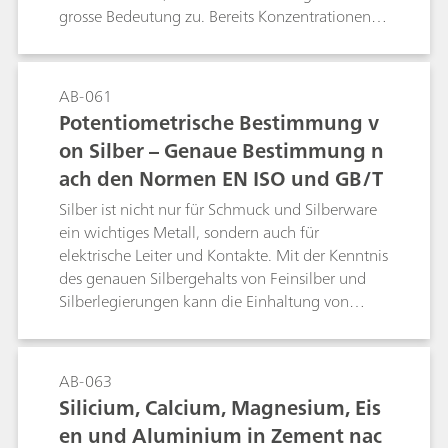
grosse Bedeutung zu. Bereits Konzentrationen
von 0.05 mg/L CN- können auf Fische tödlich
wirken.Nachfolgend werden
Cyanidbestimmungen in Proben
AB-061
unterschiedlichster Konzentration mittels
Potentiometrische Bestimmung v
potentiometrischer Titration
on Silber – Genaue Bestimmung n
beschrieben.Chemische Reaktionen:2 CN- +
ach den Normen EN ISO und GB/T
Ag+ → [Ag(CN)2]-[Ag(CN)2]- + Ag+ → 2 AgCN
Silber ist nicht nur für Schmuck und Silberware
ein wichtiges Metall, sondern auch für
elektrische Leiter und Kontakte. Mit der Kenntnis
des genauen Silbergehalts von Feinsilber und
Silberlegierungen kann die Einhaltung von
Qualitätsstandards für Schmuck und Silberware
sichergestellt werden. In der Galvanikindustrie
trägt das Wissen um den Silbergehalt von
AB-063
Silbergalvanisierbädern zu einem effizienten
Silicium, Calcium, Magnesium, Eis
Betrieb des Bads bei.Die
en und Aluminium in Zement nac
Röntgenfluoreszenzanalyse (RFA) ist zwar eine