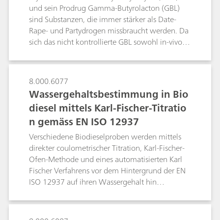
und sein Prodrug Gamma-Butyrolacton (GBL)
sind Substanzen, die immer stärker als Date-
Rape- und Partydrogen missbraucht werden. Da
sich das nicht kontrollierte GBL sowohl in-vivo
als auch in-vitro in illegales GHB umwandeln
lässt, ist deren rechtliche Unterscheidung von
entscheidender Bedeutung. Für die forensische
8.000.6077
Bestimmung illegal hinzugefügter GHB und GBL
Wassergehaltsbestimmung in Bio
in häufig konsumierten Getränken stellt diese
diesel mittels Karl-Fischer-Titratio
Arbeit eine einfache und empfindliche Methode
n gemäss EN ISO 12937
dar, bei der Ionenchromatographie mit direkter
Injektion in Kombination mit
Verschiedene Biodieselproben werden mittels
spektrophotometrischer Detektion eingesetzt
direkter coulometrischer Titration, Karl-Fischer-
wird. Die Methode ermöglicht die Verfolgung
Ofen-Methode und eines automatisierten Karl
der GHB-GLB-Interkonversion, entweder als in
Fischer Verfahrens vor dem Hintergrund der EN
vivo- oder in vitro-Lactonspaltung oder als
ISO 12937 auf ihren Wassergehalt hin
zwischenmolekulare GHB-Veresterung, und
untersucht.
erfüllt somit die entsprechenden Anforderungen
von Strafverfolgungsbehörden.