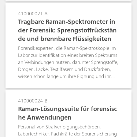
schnellen Überprüfung, ob in der Tablette
Identifikation thermolabiler, photolabiler oder
Alprazolam enthalten ist, und dient somit dem
heterogener Proben durch diese Medien
410000021-A
Schutz vor Fälschungen.
ermöglicht.
Tragbare Raman-Spektrometer in
der Forensik: Sprengstoffrückstän
de und brennbare Flüssigkeiten
Forensikexperten, die Raman-Spektroskopie im
Labor zur Identifikation eines breiten Spektrums
an Verbindungen nutzen, darunter Sprengstoffe,
Drogen, Lacke, Textilfasern und Druckfarben,
wissen schon lange um ihre Eignung und ihr
Potenzial für die Kriminaltechnik. Der Einsatz der
Raman-Spektroskopie in Laborqualität
ausserhalb des Labors, z. B. für die In-situ-
410000024-B
Analyse an einem Tatort, war bis vor einigen
Raman-Lösungssuite für forensisc
Jahren jedoch ausschliesslich Stoff für
he Anwendungen
Kriminalromane. Glücklicherweise sind
inzwischen moderne, tragbare Raman-
Personal von Strafverfolgungsbehörden,
Spektrometer im Handel erhältlich und ihre
Labortechniker, Fachkräfte der Spurensicherung