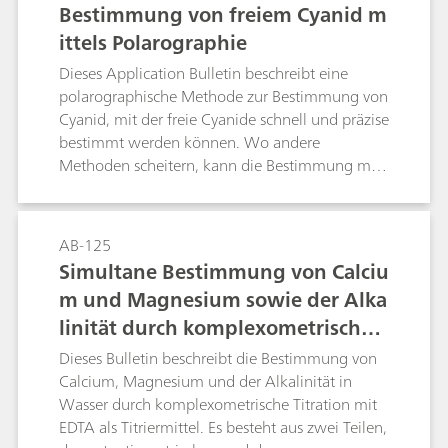
Leitfähigkeitsmessungen in Wasserproben; TDS
Bestimmung von freiem Cyanid m
– Total Dissolved Solids; Konduktometrische
ittels Polarographie
Titrationen;
Dieses Application Bulletin beschreibt eine
polarographische Methode zur Bestimmung von
Cyanid, mit der freie Cyanide schnell und präzise
bestimmt werden können. Wo andere
Methoden scheitern, kann die Bestimmung mit
dieser Methode auch in Lösungen erfolgen, die
Sulfide enthalten. Cyanidkonzentrationen im
Bereich von b(CN–) = 0,01…10 mg/L stellen
AB-125
kein Problem dar. Störende Effekte durch
Simultane Bestimmung von Calciu
Anionen und komplexe Cyanide wurden bereits
m und Magnesium sowie der Alka
untersucht.
linität durch komplexometrische T
itration mit potentiometrischer od
Dieses Bulletin beschreibt die Bestimmung von
er photometrischer Indikation in
Calcium, Magnesium und der Alkalinität in
Wasser durch komplexometrische Titration mit
Wasser- und Getränkeproben
EDTA als Titriermittel. Es besteht aus zwei Teilen,