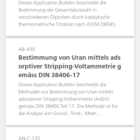
Dieses Application Bulletin beschreibt die
Bestimmung der Gesamtsäurezahl in
verschiedenen Ölproben durch katalytische
thermometrische Titration nach ASTM D8045.
AB-430
Bestimmung von Uran mittels ads
orptiver Stripping-Voltammetrie g
emäss DIN 38406-17
Dieses Application Bulletin beschreibt die
Methoden zur Bestimmung von Uran mittels
adsorptiver Stripping-Voltammetrie (AdSV)
gemäss DIN 38406 Teil 17. Die Methode ist für
die Analyse von Grund-, Trink-, Meer-,
Oberflächen- und Kühlwasser geeignet, in dem
die Urankonzentration von Bedeutung ist.
Selbstverständlich können die Methoden auch
AN-C-135