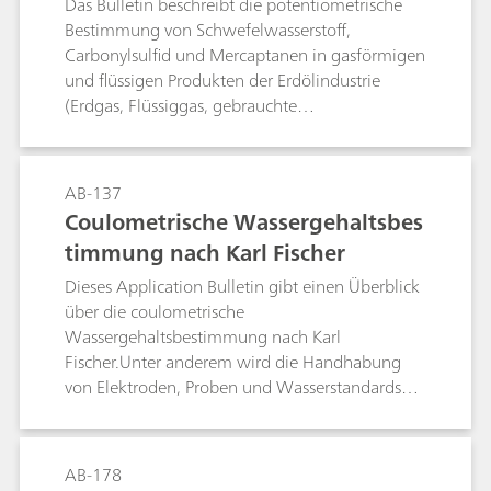
odukten
Das Bulletin beschreibt die potentiometrische
indirekt der Magnesiumhärte mittels
Bestimmung von Schwefelwasserstoff,
Eriochromschwarz T und Calconcarbonsäure als
Carbonylsulfid und Mercaptanen in gasförmigen
Indikator (nach DIN 38406-3).
und flüssigen Produkten der Erdölindustrie
(Erdgas, Flüssiggas, gebrauchte
Absorptionslösungen, Destillate, Flugpetrol,
Benzin, Kerosin usw.). Die Proben werden mit
alkoholischer Silbernitratlösung unter
AB-137
Verwendung der Ag-Titrode titriert.
Coulometrische Wassergehaltsbes
timmung nach Karl Fischer
Dieses Application Bulletin gibt einen Überblick
über die coulometrische
Wassergehaltsbestimmung nach Karl
Fischer.Unter anderem wird die Handhabung
von Elektroden, Proben und Wasserstandards
beschrieben. Die beschriebenen Verfahren und
Parameter entsprechen der Norm ASTM E1064.
AB-178