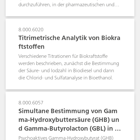
durchzuführen, in der pharmazeutischen und
chemischen Industrie verstärkt für die
Prozessanalytik eingesetzt. Auf quantitative
spektroskopische Daten werden routinemässig
8.000.6020
spektrale Vorverarbeitungsalgorithmen
Titrimetrische Analytik von Biokra
angewendet, um spektrale Merkmale zu
ftstoffen
verstärken und zugleich Schwankungen zu
minimieren, die nicht mit dem untersuchten
Verschiedene Titrationen für Biokraftstoffe
Analyt zusammenhängen. In dieser technischen
werden beschrieben, zunächst die Bestimmung
Mitteilung werden die wesentlichen
der Säure- und Iodzahl in Biodiesel und dann
Vorverarbeitungsoptionen für die Raman-
die Chlorid- und Sulfatanalyse in Bioethanol.
Spektroskopie anhand praktischer
Anwendungsbeispiele erläutert. Zudem werden
die in der Software von B&W Tek und Metrohm
8.000.6057
verfügbaren Algorithmen vorgestellt, damit der
Simultane Bestimmung von Gam
Leser sich mit ihnen vertraut machen und sie zur
ma-Hydroxybuttersäure (GHB) un
Erstellung quantitativer Raman-Modelle nutzen
kann.
d Gamma-Butyrolacton (GBL) in G
etränken
Psychoaktives Gamma-Hydroxybutyrat (GHB)