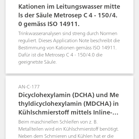
für die Spurenanalytik in anderen Matrices
Kationen im Leitungswasser mitte
angewendet werden.Uran wird als
ls der Säule Metrosep C 4 - 150/4.
Chloranilsäure-Komplex bestimmt. Die
0 gemäss ISO 14911.
Nachweisgrenze in Proben mit geringer
Chloridkonzentration liegt bei ca. 50 ng/L und
Trinkwasseranalysen sind streng durch Normen
in Meerwasser bei ca. 1 µg/L. Matrices mit
reguliert. Dieses Application Note beschreibt die
hohem Chloridgehalt können nur nach einer
Bestimmung von Kationen gemäss ISO 14911.
Reduktion der Chloridkonzentration über einen
Dafür ist die Metrosep C 4 - 150/4.0 die
mit Sulfationen geladenen Ionenaustauscher
geeignetste Säule.
analysiert werden.
AN-C-177
Dicyclohexylamin (DCHA) und Me
thyldicyclohexylamin (MDCHA) in
Kühlschmierstoff mittels Inline-Di
alyse
Beim maschinellen Schleifen von z. B.
Metallteilen wird ein Kühlschmierstoff benötigt.
Neben dem Schmieren und Kühlen hat er die