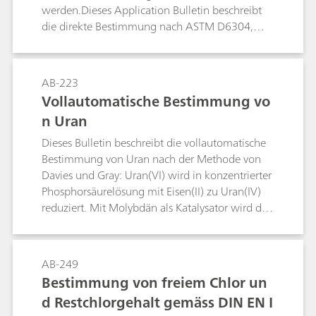
werden.Dieses Application Bulletin beschreibt
die direkte Bestimmung nach ASTM D6304,
ASTM E1064, ASTM D1533, ASTM D3401,
ASTM D4928, EN IEC 60814, EN ISO 12937, ISO
10337, DIN 51777 und GB/T 11146. Die
AB-223
Trockenschrankmethode wird nach ASTM
Vollautomatische Bestimmung vo
D6304, EN IEC 60814 und DIN 51777
n Uran
beschrieben.
Dieses Bulletin beschreibt die vollautomatische
Bestimmung von Uran nach der Methode von
Davies und Gray: Uran(VI) wird in konzentrierter
Phosphorsäurelösung mit Eisen(II) zu Uran(IV)
reduziert. Mit Molybdän als Katalysator wird das
überschüssige Eisen(II) mit Salpetersäure
oxidiert. Die entstehende salpetrige Säure wird
mit Sulfaminsäure zerstört bevor Uran(IV) mit
AB-249
einer Kaliumdichromatlösung in Gegenwart
Bestimmung von freiem Chlor un
eines Vanadiumkatalysators titriert wird.
d Restchlorgehalt gemäss DIN EN I