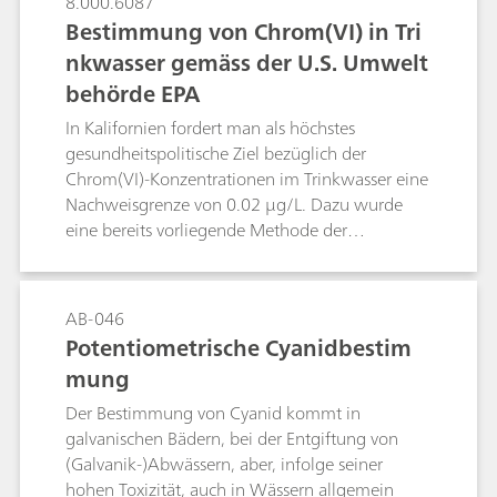
8.000.6087
Bestimmung von Chrom(VI) in Tri
nkwasser gemäss der U.S. Umwelt
behörde EPA
In Kalifornien fordert man als höchstes
gesundheitspolitische Ziel bezüglich der
Chrom(VI)-Konzentrationen im Trinkwasser eine
Nachweisgrenze von 0.02 µg/L. Dazu wurde
eine bereits vorliegende Methode der
amerikanischen Umweltbehörde EPA
dahingehend optimiert, dass eine
Nachweisgrenze von 0.01 µg/L Chrom(VI)
AB-046
erzielt wurde.
Potentiometrische Cyanidbestim
mung
Der Bestimmung von Cyanid kommt in
galvanischen Bädern, bei der Entgiftung von
(Galvanik-)Abwässern, aber, infolge seiner
hohen Toxizität, auch in Wässern allgemein