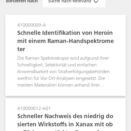
Sortieren nach
Suche nach Relevanz
410000009-A
Schnelle Identifikation von Heroin
mit einem Raman-Handspektrome
ter
Die Raman-Spektroskopie wird aufgrund ihrer
Schnelligkeit, Selektivität und einfachen
Anwendbarkeit von Strafverfolgungsbehörden
weithin für Vor-Ort-Analysen eingesetzt. Die
meisten Materialien können anhand ihrer
Raman-Signatur identifiziert werden, da sie
steile, charakteristische Peaks aufweisen, die als
molekularer Finderabdruck dienen. Viele
410000012-A01
Strassenproben haben jedoch eine dunkle Farbe
Schneller Nachweis des niedrig do
und sind nicht rein. Die häufig durch
sierten Wirkstoffs in Xanax mit ob
Unreinheiten bedingte, dunkle Farbe verursacht