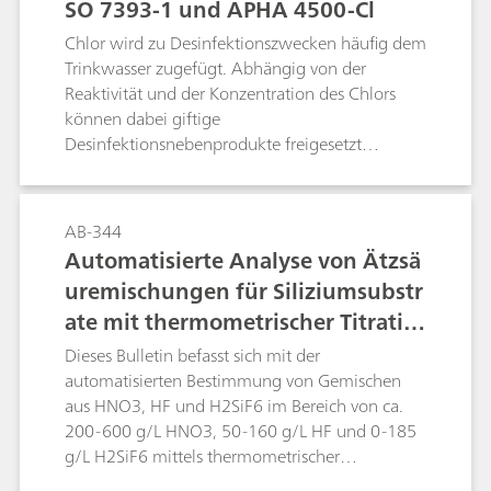
SO 7393-1 und APHA 4500-Cl
Chlor wird zu Desinfektionszwecken häufig dem
Trinkwasser zugefügt. Abhängig von der
Reaktivität und der Konzentration des Chlors
können dabei giftige
Desinfektionsnebenprodukte freigesetzt
werden. Daher muss die Chlorkonzentration im
Trinkwasser ganz genau kontrolliert werden.
Dieses Application Bulletin beschriebt, wie die
AB-344
Chlorkonzentration gemäss der folgenden drei
Automatisierte Analyse von Ätzsä
Standardmethoden bestimmt wird: DIN EN ISO
uremischungen für Siliziumsubstr
7939-1, APHA 4500-Cl Methode B und APHA
ate mit thermometrischer Titratio
4500-Cl Methode I.
n
Dieses Bulletin befasst sich mit der
automatisierten Bestimmung von Gemischen
aus HNO3, HF und H2SiF6 im Bereich von ca.
200-600 g/L HNO3, 50-160 g/L HF und 0-185
g/L H2SiF6 mittels thermometrischer
Titration.Ätzsäuregemische, die HNO3, HF und