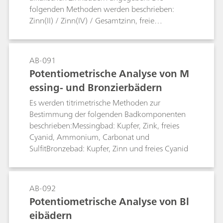
folgenden Methoden werden beschrieben:
Zinn(II) / Zinn(IV) / Gesamtzinn, freie
Fluoroborsäure oder freie Schwefelsäure,
Chlorid in sauren Zinnbädern, freies Hydroxid
und Carbonat in alkalischen Zinnbädern.
AB-091
Potentiometrische Analyse von M
essing- und Bronzierbädern
Es werden titrimetrische Methoden zur
Bestimmung der folgenden Badkomponenten
beschrieben:Messingbad: Kupfer, Zink, freies
Cyanid, Ammonium, Carbonat und
SulfitBronzebad: Kupfer, Zinn und freies Cyanid
AB-092
Potentiometrische Analyse von Bl
eibädern