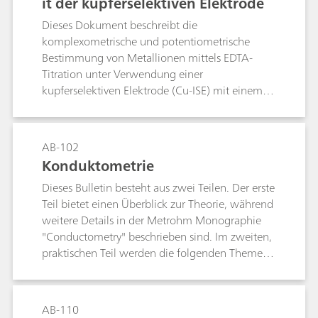
it der kupferselektiven Elektrode
Dieses Dokument beschreibt die
komplexometrische und potentiometrische
Bestimmung von Metallionen mittels EDTA-
Titration unter Verwendung einer
kupferselektiven Elektrode (Cu-ISE) mit einem
langlebigen Epoxid-Schaft und einer
Kristallmembran. Da die Elektrode gegenüber
Komplexbildnern unempfindlich ist, muss vor
AB-102
der Analyse ein vorgeformter Cu–Metall-
Konduktometrie
Komplex in die Probe eingebracht werden. Das
Dieses Bulletin besteht aus zwei Teilen. Der erste
Verfahren, das sowohl für die Direkt- als auch
Teil bietet einen Überblick zur Theorie, während
für die Rücktitration geeignet ist, nutzt die
weitere Details in der Metrohm Monographie
EDTA-Metall-Bildungskonstanten zur
"Conductometry" beschrieben sind. Im zweiten,
Bestimmung der Äquivalenzpunkte und
praktischen Teil werden die folgenden Themen
ermöglicht die Quantifizierung in verschiedenen
behandelt:Leitfähigkeitsmessungen allgemein;
Matrizen.
Bestimmung der Zellkonstanten; Bestimmung
des Temperaturkoeffizienten;
AB-110