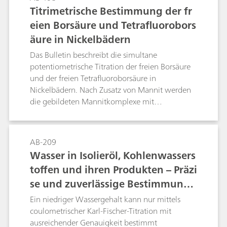
Titrimetrische Bestimmung der fr
eien Borsäure und Tetrafluorobors
äure in Nickelbädern
Das Bulletin beschreibt die simultane
potentiometrische Titration der freien Borsäure
und der freien Tetrafluoroborsäure in
Nickelbädern. Nach Zusatz von Mannit werden
die gebildeten Mannitkomplexe mit
Natronlauge titriert. Die Bestimmung erfolgt
dabei direkt in der Badprobe; Nickel- und
andere Metallionen stören nicht.
AB-209
Wasser in Isolieröl, Kohlenwassers
toffen und ihren Produkten – Präzi
se und zuverlässige Bestimmung
mittels Karl-Fischer-Titration
Ein niedriger Wassergehalt kann nur mittels
coulometrischer Karl-Fischer-Titration mit
ausreichender Genauigkeit bestimmt