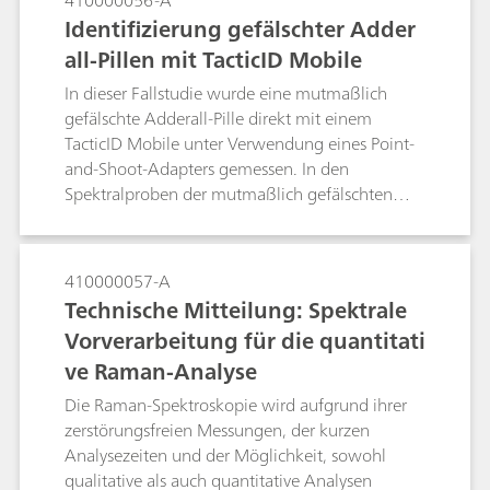
410000056-A
1064 beschrieben. Diese Verfahren sind für
Identifizierung gefälschter Adder
Endbenutzer im pharmazeutischen Umfeld zu
all-Pillen mit TacticID Mobile
empfehlen, können aber auch in anderen
Bereichen eingesetzt werden. Dieses Dokument
In dieser Fallstudie wurde eine mutmaßlich
soll als allgemeine Orientierung für Benutzer des
gefälschte Adderall-Pille direkt mit einem
NanoRam-1064 dienen, die eine
TacticID Mobile unter Verwendung eines Point-
Standardarbeitsanweisung für die
and-Shoot-Adapters gemessen. In den
Methodenentwicklung, -validierung und -
Spektralproben der mutmaßlich gefälschten
umsetzung erstellen möchten.
Pille wurde Zellulose und Koffein gefunden,
nicht jedoch der Wirkstoff. Das TacticiD Mobile
mit 1064-nm-Laseranregung ermöglicht eine
410000057-A
Fluoreszenzunterdrückung und gibt den
Technische Mitteilung: Spektrale
Einsatzkräften an vorderster Front ein Werkzeug
Vorverarbeitung für die quantitati
im Kampf gegen gefährliche
ve Raman-Analyse
Arzneimittelfälschungen in die Hand.
Die Raman-Spektroskopie wird aufgrund ihrer
zerstörungsfreien Messungen, der kurzen
Analysezeiten und der Möglichkeit, sowohl
qualitative als auch quantitative Analysen