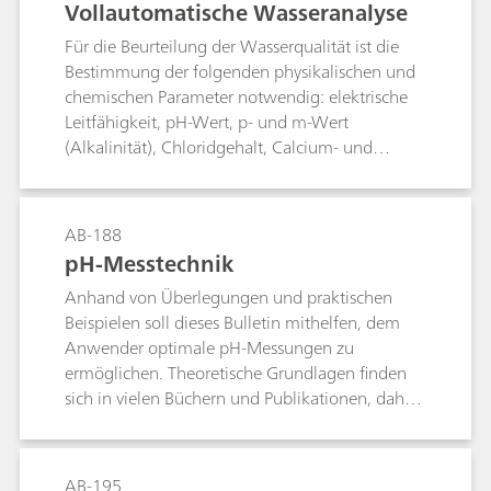
Vollautomatische Wasseranalyse
Für die Beurteilung der Wasserqualität ist die
Bestimmung der folgenden physikalischen und
chemischen Parameter notwendig: elektrische
Leitfähigkeit, pH-Wert, p- und m-Wert
(Alkalinität), Chloridgehalt, Calcium- und
Magnesiumhärte, Gesamthärte sowie
Fluoridgehalt. Dieses Bulletin beschreibt, wie die
oben genannten Parameter in nur einem
AB-188
einzigen Arbeitsgang bestimmt werden.Der
pH-Messtechnik
Permanganatindex (PMI) und der chemische
Anhand von Überlegungen und praktischen
Sauerstoffbedarf (CSB) sind weitere wichtige
Beispielen soll dieses Bulletin mithelfen, dem
Parameter für die Wasseranalyse. Dieses Bulletin
Anwender optimale pH-Messungen zu
beschreibt daher zusätzlich die vollautomatische
ermöglichen. Theoretische Grundlagen finden
Bestimmung des PMI nach EN ISO 8467 und des
sich in vielen Büchern und Publikationen, daher
CSB nach DIN 38409-44.
wird im Bulletin der Praxis ein grosser Platz
eingeräumt.
AB-195