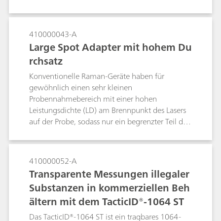
sich auch für einen Einsatz vor Ort eignen. Durch
Vor-Ort-Analysen mit Raman-Spektrometern
können Benutzer schon bei der Verhaftung
410000043-A
zuverlässige Messungen durchführen und so
Large Spot Adapter mit hohem Du
den Arbeitsaufwand für kriminaltechnische
rchsatz
Labore verringern sowie den
Strafverfolgungsprozess beschleunigen.
Konventionelle Raman-Geräte haben für
gewöhnlich einen sehr kleinen
Probennahmebereich mit einer hohen
Leistungsdichte (LD) am Brennpunkt des Lasers
auf der Probe, sodass nur ein begrenzter Teil der
Probe gemessen wird und das Resultat bei
heterogenen Proben eher nicht reproduzierbar
ist. Die hohe Leistungsdichte kann auch dazu
410000052-A
führen, dass Proben erhitzen oder verbrennen.
Transparente Messungen illegaler
Der Large Spot Adapter (LSA) für die Raman-
Substanzen in kommerziellen Beh
Handgeräte von B&W Tek mit einem bedeutend
ältern mit dem TacticID®-1064 ST
grösseren Probennahmebereich von 4,5 mm
Durchmesser wurde zur Bewältigung dieser
Das TacticID®-1064 ST ist ein tragbares 1064-