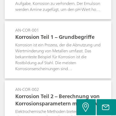
Aufgabe, Korrosion zu verhindern. Der Emulsion
werden Amine zugefügt, um den pH-Wert hoch
zu halten. Bei der vorliegenden Anwendung
müssen neben anderen Aminkomponenten und
anorganischen Kationen DCHA und MDCHA
AN-COR-001
analysiert werden. Zur Vermeidung einer
Korrosion Teil 1 – Grundbegriffe
Verunreinigung des IC-Systems mit Öl wird die
Korrosion ist ein Prozess, der die Abnutzung und
Inline-Dialyse eingesetzt. Der Nachweis erfolgt
Wertminderung von Metallen umfasst. Das
durch direkte Leitfähigkeitsdetektion.
bekannteste Beispiel für Korrosion ist die
Rostbildung auf Stahl. Die meisten
Korrosionserscheinungen sind
elektrochemischer Natur und bestehen aus
mindestens zwei Reaktionen auf der Oberfläche
des korrodierenden Metalls.
AN-COR-002
Korrosion Teil 2 – Berechnung von
Korrosionsparametern mit NOVA
Elektrochemische Methoden bieten eine