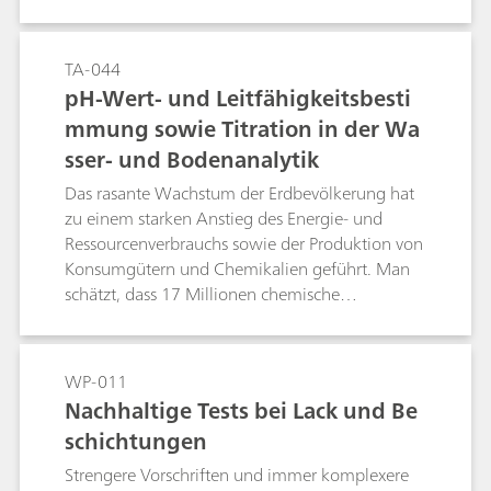
schnelle und genaue Bestimmung in
Leitungswasser erfolgt mit dem automatisierten
OMNIS-System, bei dem parallel verschiedene
TA-044
Arbeitsstationen zum Einsatz kommen. Das
pH-Wert- und Leitfähigkeitsbesti
System wird durch ein 856 Conductivity Module
mmung sowie Titration in der Wa
mit Dosinos ergänzt.
sser- und Bodenanalytik
Das rasante Wachstum der Erdbevölkerung hat
zu einem starken Anstieg des Energie- und
Ressourcenverbrauchs sowie der Produktion von
Konsumgütern und Chemikalien geführt. Man
schätzt, dass 17 Millionen chemische
Verbindungen auf dem Markt sind, von denen
100'000 im grossindustriellem Massstab
produziert werden. Viele davon gelangen in die
WP-011
Umwelt. Das verlangt nach empfindlichen
Nachhaltige Tests bei Lack und Be
Analysenverfahren und leistungsstarken
schichtungen
Analyseinstrumenten.In der Wasser- und
Bodenanalytik sind pH-Wert, Leitfähigkeit und
Strengere Vorschriften und immer komplexere