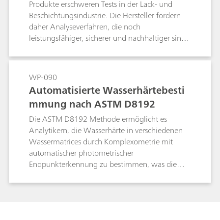
der Sauerstoffbedarf wichtige Kenngrössen. Die
Produkte erschweren Tests in der Lack- und
ersten beiden sind schnell zu bestimmen; bei
Beschichtungsindustrie. Die Hersteller fordern
letzterer wird häufig die Titration eingesetzt, die
daher Analyseverfahren, die noch
auch bei zahlreichen Einzelbestimmungen
leistungsfähiger, sicherer und nachhaltiger sind.
Anwendung findet. Dieser Artikel beschreibt
Tests mittels Vis-NIR-Spektroskopie sind eine
einige wichtige normkonforme Bestimmungen
nachhaltige und kosteneffiziente Alternative zu
in der Wasser- und Bodenanalytik.
vielen nasschemischen Verfahren. In diesem
WP-090
White Paper wird beschrieben, wie dank Vis-
Automatisierte Wasserhärtebesti
NIR-Spektroskopie die Testverfahren für eine
mmung nach ASTM D8192
Vielzahl von Analysen während der
Rezepturerstellung und Produktion von Lack
Die ASTM D8192 Methode ermöglicht es
und Beschichtungen auf wirtschaftliche und
Analytikern, die Wasserhärte in verschiedenen
ökologische Weise verbessert
Wassermatrices durch Komplexometrie mit
werden.Schlüsselwörter: Tests, nachhaltig, VOC,
automatischer photometrischer
Lack, Beschichtungen, Bindemittel, Harze,
Endpunkterkennung zu bestimmen, was die
Additive, Pigmente, Lösungsmittel
Reproduzierbarkeit und Präzision der Ergebnisse
erhöht.