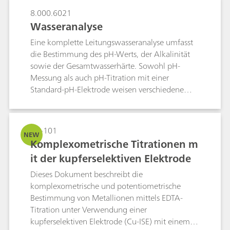
8.000.6021
Wasseranalyse
Eine komplette Leitungswasseranalyse umfasst
die Bestimmung des pH-Werts, der Alkalinität
sowie der Gesamtwasserhärte. Sowohl pH-
Messung als auch pH-Titration mit einer
Standard-pH-Elektrode weisen verschiedene
Nachteile auf. Erstens ist die Ansprechzeit einige
Minuten zu lang, und was noch viel wichtiger
ist: die Rührgeschwindigkeit beeinflusst ganz
AB-101
NEW
entscheidend den gemessenen pH-Wert. Anders
Komplexometrische Titrationen m
als diese Standard-pH-Elektroden garantiert die
it der kupferselektiven Elektrode
Aquatrode Plus mit ihrer speziellen
Glasmembran schnelle, korrekte und sehr
Dieses Dokument beschreibt die
genaue pH-Messungen und pH-Titrationen in
komplexometrische und potentiometrische
Lösungen, die eine niedrige Ionenstärke
Bestimmung von Metallionen mittels EDTA-
aufweisen oder schwach gepuffert sind. Die
Titration unter Verwendung einer
Gesamtwasserhärte wird am besten durch eine
kupferselektiven Elektrode (Cu-ISE) mit einem