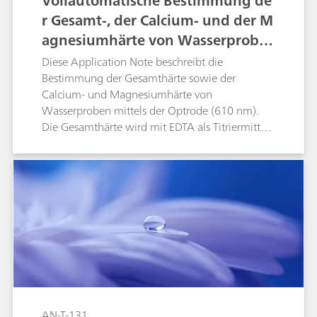
Vollautomatische Bestimmung de
r Gesamt-, der Calcium- und der M
agnesiumhärte von Wasserprobe
n mittels photometrischer Titratio
Diese Application Note beschreibt die
n
Bestimmung der Gesamthärte sowie der
Calcium- und Magnesiumhärte von
Wasserproben mittels der Optrode (610 nm).
Die Gesamthärte wird mit EDTA als Titriermittel
und Eriochromschwarz T als Indikator bestimmt.
Die Calciumhärte wird wiederum mit EDTA und
mit dem Indikator Calconcarbonsäure bestimmt.
Die Magnesiumhärte ist die Differenz aus
Gesamt- und Calciumhärte.
AN-T-131