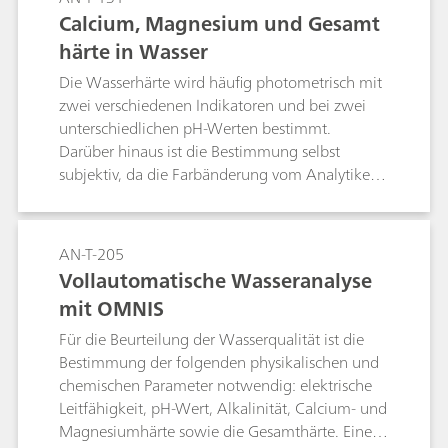
Calcium, Magnesium und Gesamt
härte in Wasser
Die Wasserhärte wird häufig photometrisch mit
zwei verschiedenen Indikatoren und bei zwei
unterschiedlichen pH-Werten bestimmt.
Darüber hinaus ist die Bestimmung selbst
subjektiv, da die Farbänderung vom Analytiker
und nicht von einem Analysegerät bestimmt
wird. In diesem Anwendungshinweis wird eine
robustere Option zur einfachen Bestimmung
AN-T-205
von Kalzium, Magnesium und der Gesamthärte
Vollautomatische Wasseranalyse
in Wasser mithilfe des Cu-ISE vorgestellt und
mit OMNIS
zwei verschiedene Titriermittel. Die
Probenvorbereitung ist für beide Analysen
Für die Beurteilung der Wasserqualität ist die
identisch und kann daher problemlos
Bestimmung der folgenden physikalischen und
automatisiert erfolgen.
chemischen Parameter notwendig: elektrische
Leitfähigkeit, pH-Wert, Alkalinität, Calcium- und
Magnesiumhärte sowie die Gesamthärte. Eine