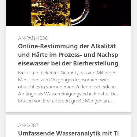
Voltammetrie, chemischer Sauerstoffbedarf
(CSB), Wasserhärte, freies Chlor sowie einige
andere Wasserinhaltsstoffe.
AN-PAN-1036
Online-Bestimmung der Alkalität
und Härte im Prozess- und Nachsp
eisewasser bei der Bierherstellung
Bier ist ein beliebtes Getränk, das von Millionen
Menschen zum Vergnügen konsumiert wird,
obwohl es in vormodernen Zeiten bescheidene
Anfänge als Wasserreinigungstechnik hatte. Das
Brauen von Bier erfordert große Mengen an
Wasser, das strenge Parameter für Alkalität,
Härte und pH-Wert einhalten muss, um einen
einheitlichen Geschmack und ein einheitliches
AN-S-387
Aussehen zwischen den einzelnen Chargen zu
Umfassende Wasseranalytik mit Ti
gewährleisten. Alkalität wird durch Carbonate