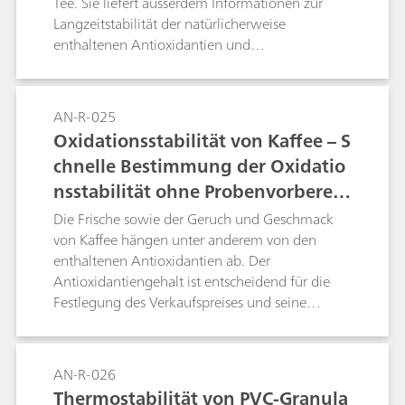
Tee. Sie liefert ausserdem Informationen zur
Rancimat-Methode finden Sie auf der Website
Langzeitstabilität der natürlicherweise
von Metrohm.
enthaltenen Antioxidantien und
dementsprechend zur Produktstabilität. Bei Tee
ist eine direkte Messung anhand der Rancimat-
Methode jedoch nicht möglich, da keine
AN-R-025
auswertbare Induktionszeit erreicht wird. Das
Oxidationsstabilität von Kaffee – S
liegt daran, dass kein messbares
chnelle Bestimmung der Oxidatio
Oxidationsprodukt gebildet wird. Durch die
nsstabilität ohne Probenvorbereit
Verwendung von Polyethylenglykol (PEG) als
Trägermaterial können jedoch viele dieser
ung
Die Frische sowie der Geruch und Geschmack
Proben direkt und reproduzierbar ohne
von Kaffee hängen unter anderem von den
Probenvorbereitung gemessen werden. Grund
enthaltenen Antioxidantien ab. Der
dafür sind die natürlich in der Probenmatrix
Antioxidantiengehalt ist entscheidend für die
vorkommenden Antioxidantien, die für eine
Festlegung des Verkaufspreises und seine
Stabilisierung der Induktionszeit des PEG sorgen.
Bestimmung ist daher sowohl für Hersteller als
Die Induktionszeit hängt daher unmittelbar mit
auch für Händler von grossem Interesse.
der Oxidationsstabilität der Probe
Üblicherweise wird dieser Parameter durch
AN-R-026
zusammen.Eine reproduzierbare und genaue
Langzeitlagerungstests bestimmt. Die
Thermostabilität von PVC-Granula
Bestimmung der Oxidationsstabilität ist mit dem