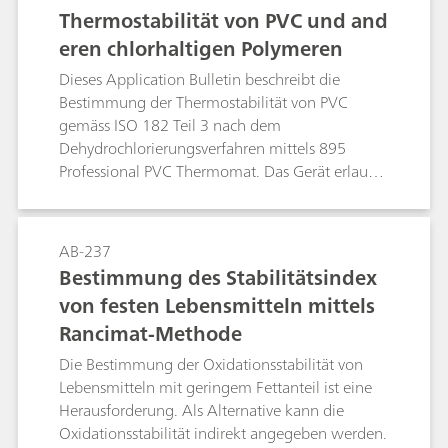
Verseifungszahl; Säurezahl, freie Fettsäuren
Thermostabilität von PVC und and
(FFA); Hydroxylzahl; Nickelspuren mittels
eren chlorhaltigen Polymeren
Polarographie; Bei diesen Methoden wird
besonders auf die Vermeidung chlorierter
Dieses Application Bulletin beschreibt die
Lösungsmittel geachtet. Darüber hinaus sind
Bestimmung der Thermostabilität von PVC
möglichst viele der genannten Methoden
gemäss ISO 182 Teil 3 nach dem
automatisiert.
Dehydrochlorierungsverfahren mittels 895
Professional PVC Thermomat. Das Gerät erlaubt
die vollautomatische Bestimmung der
Stabilitätszeit. Der Test eignet sich zur
Überwachung der Herstellung und Verarbeitung
AB-237
von im Spritzgussverfahren hergestellten PVC-
Bestimmung des Stabilitätsindex
Produkten, zu ihrer Ausgangsprüfung,
von festen Lebensmitteln mittels
Charakterisierung sowie zum Vergleich von
Rancimat-Methode
PVC-Erzeugnissen und zur Erprobung der
Wirksamkeit von Wärmestabilisatoren.
Die Bestimmung der Oxidationsstabilität von
Lebensmitteln mit geringem Fettanteil ist eine
Herausforderung. Als Alternative kann die
Oxidationsstabilität indirekt angegeben werden.