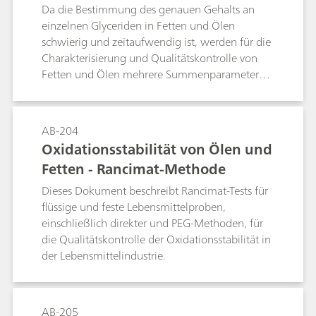
12b-92, ISO 6886 und GB/T 21121 sowie die
möglich, wenn der Fettgehalt einen bestimmten
Da die Bestimmung des genauen Gehalts an
Bestimmung von Laktose in laktosefreier Milch
Wert übersteigt. In diesen Fällen ist eine
einzelnen Glyceriden in Fetten und Ölen
mittels Ionenchromatographie.Zur Bestimmung
einfache und zuverlässige Einschätzung der
schwierig und zeitaufwendig ist, werden für die
des pH-Werts von Molkereiprodukten siehe
Qualität des produzierten Lebensmittels
Charakterisierung und Qualitätskontrolle von
Application Bulletin AB-086 und zur
möglich. Eine Reihe von fetthaltigen festen
Fetten und Ölen mehrere Summenparameter
Bestimmung von Calcium und Magnesium
Lebensmitteln wie Mandeln, Erdnüsse,
von Fett bzw. Fettkennzahlen verwendet. Fette
siehe Application Bulletin AB-235.
Erdnussflips, Kartoffelchips, Muffins, Butterkekse,
und Öle sind nicht nur beim Kochen
Pommes frites und Fertignudeln wurden mit der
unverzichtbar, sie sind auch ein wichtiger
AB-204
Rancimat-Methode erfolgreich getestet. Die
Inhaltsstoff von Arzneimitteln und
Oxidationsstabilität von Ölen und
Experimente haben gezeigt, dass die
Körperpflegeprodukten wie Salben und Cremes.
Zerkleinerung der Probe einer der wichtigsten
Fetten - Rancimat-Methode
Aus diesem Grund beschreiben mehrere
Schritte ist. Der Mahlvorgang der getesteten
Normen und Standards die Bestimmung der
Dieses Dokument beschreibt Rancimat-Tests für
Proben wurde so einfach wie möglich gehalten,
wichtigsten Qualitätskontrollparameter. Dieses
flüssige und feste Lebensmittelproben,
um den Einsatz teurer Mahlvorrichtungen zu
Application Bulletin beschreibt die acht
einschließlich direkter und PEG-Methoden, für
vermeiden.
wichtigsten Analysenmethoden für die
die Qualitätskontrolle der Oxidationsstabilität in
folgenden Fettparameter von Speiseölen und -
der Lebensmittelindustrie.
fetten:Bestimmung des Wassergehalts nach der
Karl-Fischer-Methode; Oxidationsstabilität nach
der Rancimat-Methode; Iodzahl; Peroxidzahl;
AB-205