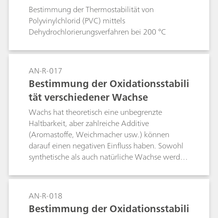
Bestimmung der Thermostabilität von
Polyvinylchlorid (PVC) mittels
Dehydrochlorierungsverfahren bei 200 °C
AN-R-017
Bestimmung der Oxidationsstabili
tät verschiedener Wachse
Wachs hat theoretisch eine unbegrenzte
Haltbarkeit, aber zahlreiche Additive
(Aromastoffe, Weichmacher usw.) können
darauf einen negativen Einfluss haben. Sowohl
synthetische als auch natürliche Wachse werden
für unterschiedliche Produkte wie beispielsweise
Kosmetika und Lebensmittel verwendet, für die
ein Ablaufdatum angegeben werden muss. Die
AN-R-018
Oxidationsstabilität kann als ungefährer
Bestimmung der Oxidationsstabili
Richtwert für die Haltbarkeit herangezogen