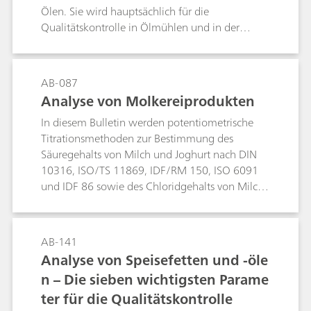
Ölen. Sie wird hauptsächlich für die
Qualitätskontrolle in Ölmühlen und in der
ölverarbeitenden Industrie eingesetzt. Fettsäuren
werden bei höheren Temperaturen und unter
Luftausschluss oxidiert. Die Reaktionsprodukte
AB-087
werden von Reinstwasser, das ständig auf
Analyse von Molkereiprodukten
Leitfähigkeit überwacht wird, absorbiert. Nach
In diesem Bulletin werden potentiometrische
einer Induktionszeit mit langsamer Reaktion
Titrationsmethoden zur Bestimmung des
wird die Bildung von flüchtigen Carbonsäuren
Säuregehalts von Milch und Joghurt nach DIN
beschleunigt. Ab diesem Zeitpunkt ist eine
10316, ISO/TS 11869, IDF/RM 150, ISO 6091
rapide Erhöhung der Leitfähigkeit zu
und IDF 86 sowie des Chloridgehalts von Milch,
verzeichnen. Anstatt eines Aufwands von
Butter und Käse nach EN ISO 5943, IDF 88, ISO
Wochen oder Monaten kann jetzt die Probe
15648, IDF 179, ISO 21422 und IDF 242
innerhalb weniger Stunden oxidiert werden. Die
beschrieben. Darüber hinaus wird die
Methode kann ebenfalls zur Bestimmung der
AB-141
Bestimmung des Natriumgehalts von Milch
Oxidationsstabilität von festen Nahrungsmitteln,
Analyse von Speisefetten und -öle
mittels thermometrischer Titration erläutert.
die natürliche Fette oder Öle enthalten,
n – Die sieben wichtigsten Parame
Ebenfalls beschrieben wird die Bestimmung der
eingesetzt werden. Oftmals ist sogar eine
ter für die Qualitätskontrolle
Oxidationsstabilität von Butter nach AOCS Cd
direkte Bestimmung ohne Extraktion des Fetts