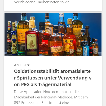
Verschiedene Traubensorten sowie
unterschiedliche Verarbeitungsmethoden
verleihen jedem Cuvée oder sortenreinem Wein
seine Farbe, seinen Geschmack und seine
antioxidative Kapazität. Mit dem Rancimat und
der Polyethylenglykol-Methode (PEG) ist ein
einfacher Vergleich des antioxidativen Potenzials
verschiedener Weine möglich.Die PEG-Methode
wird zum Vergleich der antioxidativen Kapazität
verschiedener Jahrgänge und Rebsorten
verwendet. Die Induktionszeit kann dabei als
Qualitätskriterium für die verschiedenen
AN-R-028
Weinsorten oder Jahrgänge herangezogen
Oxidationsstabilität aromatisierte
werden. In dieser Application Note wird so die
r Spirituosen unter Verwendung v
Oxidationsstabilität verschiedener Weine
bestimmt.
on PEG als Trägermaterial
Diese Application Note demonstriert die
Machbarkeit der Rancimat-Methode. Mit dem
892 Professional Rancimat ist eine