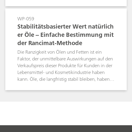
WP-059
Stabilitätsbasierter Wert natürlich
er Öle ‒ Einfache Bestimmung mit
der Rancimat-Methode
Die Ranzigkeit von Ölen und Fetten ist ein
Faktor, der unmittelbare Auswirkungen auf den
Verkaufspreis dieser Produkte für Kunden in der
Lebensmittel- und Kosmetikindustrie haben
kann. Öle, die langfristig stabil bleiben, haben
einen höheren Wert, da sie ein hochwertigeres
Endprodukt ergeben. Ranzigkeit ist ein
natürlicher Prozess, der mit der Alterung und
Oxidation von Fetten und Ölen eintritt und
durch die Zugabe von Antioxidantien zum
richtigen Zeitpunkt verzögert oder sogar
gestoppt werden kann.Die Ranzigkeit kann auf