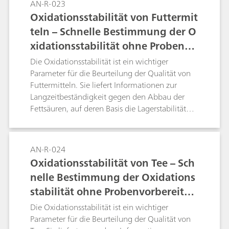
AN-R-023
zusammen.Zudem macht diese Methode eine
Schokoladensorte unterscheiden kann, gilt
Oxidationsstabilität von Futtermit
teure Probenvorbereitung überflüssig. Eine
grundsätzlich: je höher der Kakaogehalt der
reproduzierbare und genaue Bestimmung der
teln – Schnelle Bestimmung der O
Schokolade, desto stärker die antioxidative
Oxidationsstabilität ist mit dem 892 Professional
xidationsstabilität ohne Probenvo
Wirkung.Mit Schokolade ist eine direkte
Rancimat möglich. In dieser Application Note
Messung anhand der klassischen Rancimat-
rbereitung
Die Oxidationsstabilität ist ein wichtiger
wird so die Oxidationsstabilität von
Methode nicht möglich, da keine auswertbare
Parameter für die Beurteilung der Qualität von
Körperpflegecreme, Feuchtigkeitscreme,
Induktionszeit erreicht wird. Dafür gibt es viele
Futtermitteln. Sie liefert Informationen zur
Körpermilch, Körperlotionen und Zahnpasta
Gründe, wie z. B. einen zu niedrigen Fettgehalt
Langzeitbeständigkeit gegen den Abbau der
bestimmt. Weitere Informationen zur Rancimat-
oder verschiedene Matrixeffekte. Für
Fettsäuren, auf deren Basis die Lagerstabilität
Methode finden Sie auf der Website von
gewöhnlich ist daher die Extraktion des Fetts aus
des Produkts berechnet werden kann. Die
Metrohm.
der Schokolade notwendig, beispielsweise
Oxidationsstabilität vieler Futtermittel kann mit
mithilfe von Petrolether.In dieser Application
der Rancimat-Methode direkt und
AN-R-024
Note wird die Oxidationsstabilität von weisser,
reproduzierbar gemessen werden, wenn
Oxidationsstabilität von Tee – Sch
Vollmilch- und Zartbitterschokolade mit
Polyethylenglykol (PEG) als Trägermaterial
unterschiedlichem Kakaogehalt ohne Extraktion
nelle Bestimmung der Oxidations
verwendet wird.Für diese Applikation ist keine
bestimmt. Stattdessen wird Polyethylenglykol als
stabilität ohne Probenvorbereitun
Probenvorbereitung nötig. Diese Application
leitfähiges Medium verwendet. Weitere
Note beschreibt die Bestimmung der
g
Die Oxidationsstabilität ist ein wichtiger
Informationen zur Rancimat-Methode finden Sie
Oxidationsstabilität von Fischfutter und
Parameter für die Beurteilung der Qualität von
auf der Website von Metrohm.
Hundesnacks. Weitere Informationen zur