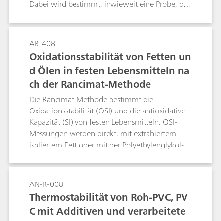
Dabei wird bestimmt, inwieweit eine Probe, die
mit einem Fett als Standard, z. B. Schmalz,
vermischt wird, die Oxidationsstabilität des
Standards verändert. Dazu bestimmt man zum
AB-408
einen die Induktionszeit der Mischung aus
Oxidationsstabilität von Fetten un
Schmalz und Probe und zum anderen die des
d Ölen in festen Lebensmitteln na
reinen Schmalzes. Der Quotient wird als
ch der Rancimat-Methode
Stabilitätsindex (SI) bezeichnet.
Die Rancimat-Methode bestimmt die
Oxidationsstabilität (OSI) und die antioxidative
Kapazität (SI) von festen Lebensmitteln. OSI-
Messungen werden direkt, mit extrahiertem
isoliertem Fett oder mit der Polyethylenglykol-
Methode durchgeführt. Die SI kann bestimmt
werden, wenn die Probe mit einem Referenzfett
ohne Antioxidantien gemischt wird.
AN-R-008
Thermostabilität von Roh-PVC, PV
C mit Additiven und verarbeitete