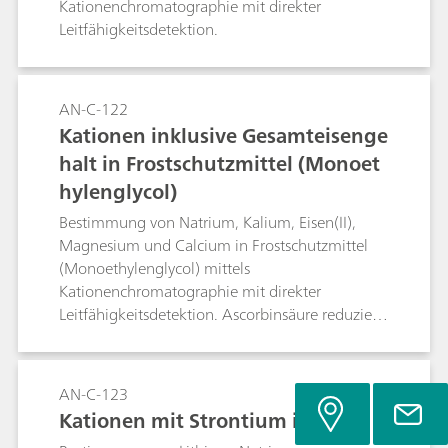
Kalibrierstufe (100 μg/L), während 200 μL einer
Kationenchromatographie mit direkter
1 μg/L-Lösung der niedrigsten Kalibrierstufe
Leitfähigkeitsdetektion.
entsprechen.
AN-C-122
Kationen inklusive Gesamteisenge
halt in Frostschutzmittel (Monoet
hylenglycol)
Bestimmung von Natrium, Kalium, Eisen(II),
Magnesium und Calcium in Frostschutzmittel
(Monoethylenglycol) mittels
Kationenchromatographie mit direkter
Leitfähigkeitsdetektion. Ascorbinsäure reduziert
Eisen(III) zu Eisen(II). Auf diese Weise wird das
gesamte Eisen als Eisen(II) festgelegt.
AN-C-123
Kationen mit Strontium in Sole