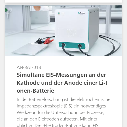
von Milch kann schnell und einfach
thermometrisch mit einer Standardlösung von
Al3+ als Titriermittel titriert werden.
Thermometrische Titrationen werden unter
Bedingungen einer konstanten
Titriermittelzugaberate durchgeführt. Die
Molarität des Titriermittels wird automatisch in
tiamoTM (Software) mit dem SLO-Befehl
berechnet. Die Ergebnisse werden in mg
Na/100 ml angegeben. Zusätzlich zu diesem
AN-BAT-013
Anwendungsbulletin finden Sie weitere
Simultane EIS-Messungen an der
Informationen zur thermometrischen
Kathode und der Anode einer Li-I
Natriumbestimmung in Lebensmitteln in
unserem Anwendungsvideo auf
onen-Batterie
YouTube:https://youtu.be/lnCp9jBxoEs
In der Batterieforschung ist die elektrochemische
Impedanzspektroskopie (EIS) ein notwendiges
Werkzeug für die Untersuchung der Prozesse,
die an den Elektroden auftreten. Mit einer
üblichen Drei-Elektroden-Batterie kann EIS