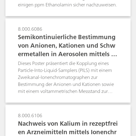
von Lösungen eingesetzt werden. Stellvertretend
einigen ppm Ethanolamin sicher nachzuweisen.
für eine Inline-Probenvorbereitung beschreibt
dieses Poster das Ergebnis präziser
Verdünnungen. Wird nur eine einzige stabile
8.000.6086
Standardlösung verwendet, können
Semikontinuierliche Bestimmung
Kalibrierkurven mit mehreren Punkten
automatisch aufgezeichnet werden, indem eine
von Anionen, Kationen und Schw
konzentrierte Standardlösung in einem externen
ermetallen in Aerosolen mittels PI
Gefäss verdünnt wird.
LS-IC-VA
Dieses Poster präsentiert die Kopplung eines
Particle-Into-Liquid-Samplers (PILS) mit einem
Zweikanal-Ionenchromatographen zur
Bestimmung der Anionen und Kationen sowie
mit einem voltammetrischen Messstand zur
Bestimmung der Schwermetalle. Die
Leistungsstärke der PILS-IC-VA-Methode wurde
anhand von Aerosolproben aus Herisau
8.000.6106
(Schweiz) demonstriert. Das Abrennen von
Nachweis von Kalium in rezeptfrei
Wunderkerzen, die zuvor mit
en Arzneimitteln mittels Ionenchr
Schwermetallsalzen angereichert wurden,