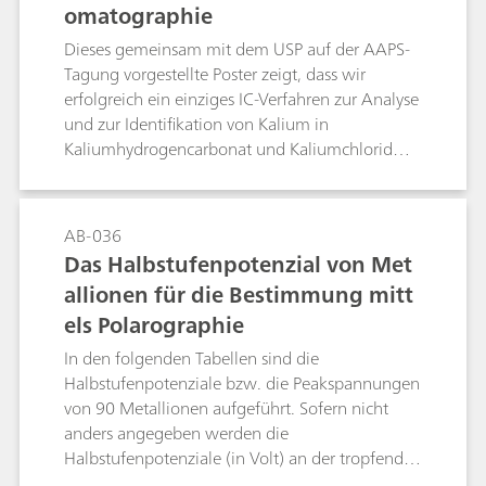
omatographie
simulierte die Verschmutzungsereignisse.
Dieses gemeinsam mit dem USP auf der AAPS-
Tagung vorgestellte Poster zeigt, dass wir
erfolgreich ein einziges IC-Verfahren zur Analyse
und zur Identifikation von Kalium in
Kaliumhydrogencarbonat und Kaliumchlorid
entwickelt und validiert haben, das für
Brauselösungen zum Einnehmen verwendet
wird. Die optimierten chromatographischen
AB-036
Bedingungen könnten auch für andere
Das Halbstufenpotenzial von Met
kationische Verunreinigungen wie Magnesium,
allionen für die Bestimmung mitt
Calcium, Natrium und Ammoniak in
els Polarographie
Kaliumhydrogencarbonat und Kaliumchlorid
Anwendung finden, das für Brauselösungen
In den folgenden Tabellen sind die
zum Einnehmen verwendet wird. Ein einziges
Halbstufenpotenziale bzw. die Peakspannungen
chromatographisches Verfahren zur Analyse und
von 90 Metallionen aufgeführt. Sofern nicht
zur Identifikation vereinfacht den gesamten
anders angegeben werden die
Ablauf der Qualitätssicherung- und -kontrolle.
Halbstufenpotenziale (in Volt) an der tropfenden
Quecksilberelektrode (DME) bei 25 °C