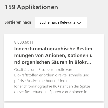
159 Applikationen
Sortieren nach
Suche nach Relevanz
8.000.6011
Ionenchromatographische Bestim
mungen von Anionen, Kationen u
nd organischen Säuren in Biokraft
stoffen
Qualitäts- und Prozesskontrolle von
Biokraftstoffen erfordern direkte, schnelle und
präzise Analysemethoden. Und die
Ionenchromatographie (IC) steht an der Spitze
dieser Bestrebungen. Spuren von Anionen in
einer Benzin/Ethanolmischung kann im Sub-
ppb-Bereich nach der Inline-Matrixeliminierung