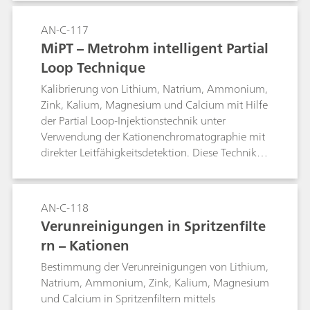
AN-C-117
MiPT – Metrohm intelligent Partial
Loop Technique
Kalibrierung von Lithium, Natrium, Ammonium,
Zink, Kalium, Magnesium und Calcium mit Hilfe
der Partial Loop-Injektionstechnik unter
Verwendung der Kationenchromatographie mit
direkter Leitfähigkeitsdetektion. Diese Technik
ermöglicht einen Kalibrierbereich von 1:100 (z.
B. 1 μg/L bis 100 μg/L, was 2 μL bis 200 μL
injizierter Menge entspricht) aus einer
AN-C-118
Kalibrierlösung heraus. Bei Anwendung des
Verunreinigungen in Spritzenfilte
gesamten Umfangs der Partial Loop-
rn – Kationen
Injektionstechnik auf die Proben deckt eine
Kalibrierung einen Probenkonzentrationsbereich
Bestimmung der Verunreinigungen von Lithium,
von 1 bis 10.000 ab, beispielsweise entsprechen
Natrium, Ammonium, Zink, Kalium, Magnesium
2 μL einer 10 mg/L-Lösung der höchsten
und Calcium in Spritzenfiltern mittels