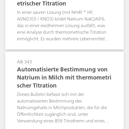
etrischer Titration
wichtig, den Kaliumgehalt von Lebensmitteln
oder des Bodens deklarieren zu können.Dieses
In einer sauren Lösung (mit NH4F * HF,
Bulletin beschreibt eine Alternative zur
Al(NO3)3 / KNO3) bildet Natrium NaK2AlF6,
flammenphotometrischen Methode unter
das in einer exothermen Lösung ausfällt, was
Verwendung einer ionenselektiven Elektrode
eine Analyse durch thermometrische Titration
und mittels Direktmessung oder
ermöglicht. Es wurden mehrere Lebensmittel
Standardaddition. Es werden mehrere
analysiert, nämlich Brühe, Bratensoße,
Kaliumbestimmungen in verschiedenen
Tomatenketchup, Maischips, Laugenstangen
Matrices mithilfe der kombinierten
und Cracker. Die Reproduzierbarkeit der
AB-343
kaliumselektiven Elektrode vorgestellt. Darüber
Ergebnisse war gut. Nach dem Einwiegen und
Automatisierte Bestimmung von
hinaus sind allgemeine Hinweise, Tipps und
Zugeben der Lösungen wurden die Proben mit
Tricks für bewährte Messpraktiken enthalten.
Natrium in Milch mit thermometri
einem Polytron zerkleinert, um die Homogenität
scher Titration
der Messlösung sicherzustellen. Die relativen
Standardabweichungen lagen zwischen 0,08 %
Dieses Bulletin befasst sich mit der
und 3,75 %. Zusätzlich zu diesem Application
automatisierten Bestimmung des
Bulletin finden Sie weitere Informationen zur
Natriumgehalts in Milchprodukten, die für die
thermometrischen Natriumbestimmung in
Öffentlichkeit zugänglich sind, unter
Lebensmitteln in unserem Applikationsvideo auf
Verwendung eines 859 Titrotherm und eines
YouTube: https://youtu.be/lnCp9jBxoEs
814 USB Sample Processor. Der Natriumgehalt