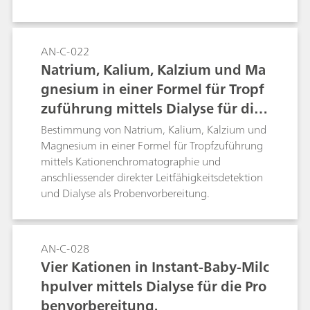
nacheinander zuerst an einer Elektrode und
dann an der anderen Elektrode durchgeführt
werden.
AN-C-022
Natrium, Kalium, Kalzium und Ma
gnesium in einer Formel für Tropf
zuführung mittels Dialyse für die
Probenvorbereitung.
Bestimmung von Natrium, Kalium, Kalzium und
Magnesium in einer Formel für Tropfzuführung
mittels Kationenchromatographie und
anschliessender direkter Leitfähigkeitsdetektion
und Dialyse als Probenvorbereitung.
AN-C-028
Vier Kationen in Instant-Baby-Milc
hpulver mittels Dialyse für die Pro
benvorbereitung.