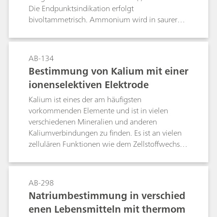
Die Endpunktsindikation erfolgt
bivoltammetrisch. Ammonium wird in saurer
Lösung miterfasst, kann aber durch vorheriges
Auskochen aus alkalischer Lösung entfernt
werden. Es werden Methoden zur Bestimmung
AB-134
von Kalium neben grösseren Überschüssen an
Bestimmung von Kalium mit einer
Natrium, Ammonium, Calcium und Magnesium
ionenselektiven Elektrode
angegeben.
Kalium ist eines der am häufigsten
vorkommenden Elemente und ist in vielen
verschiedenen Mineralien und anderen
Kaliumverbindungen zu finden. Es ist an vielen
zellulären Funktionen wie dem Zellstoffwechsel
und Zellwachstum beteiligt und daher ein
lebenswichtiger Mineralstoff für Menschen,
Tiere und Pflanzen. Aus diesen Gründen und zur
AB-298
Vermeidung von Problemen, die durch einen
Natriumbestimmung in verschied
Mangel oder eine übermässige Aufnahme von
enen Lebensmitteln mit thermom
Kalium verursacht werden können, ist es