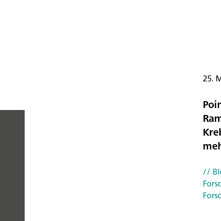
25. 
Poi
Ram
Kre
me
PEOPLE
YOU
// Bl
Fors
CAN
Fors