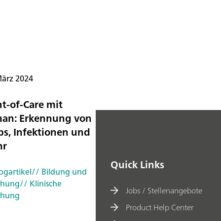
März 2024
nt-of-Care mit
an: Erkennung von
bs, Infektionen und
hr
Quick Links
ogartikel
// Bildung und
chung
// Klinische
Jobs / Stellenangebote
chung
Product Help Center