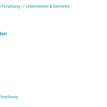
d Forschung
// Lebensmittel & Getränke
den
 Forschung