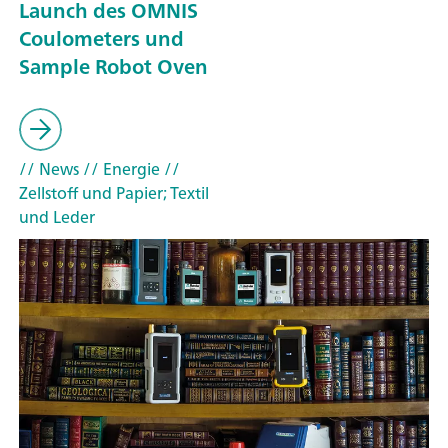
Launch des OMNIS
Coulometers und
Sample Robot Oven
// News
// Energie
//
Zellstoff und Papier; Textil
und Leder