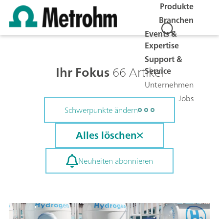
Produkte
Branchen
Events &
Expertise
Support &
Ihr Fokus
66 Artikel
Service
Unternehmen
Jobs
Schwerpunkte ändern
Alles löschen
Neuheiten abonnieren