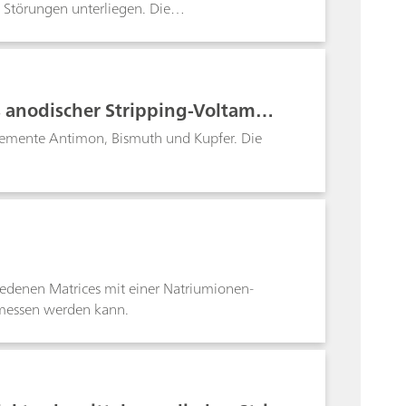
Störungen unterliegen. Die
itratelektrode bereitet Schwierigkeiten bei
rboxylgruppen. Mit der polarographischen
weise geringem Zeitaufwand praktisch
renze ist matrixabhängig und beträgt ca. 1
 anodischer Stripping-Voltamme
Elemente Antimon, Bismuth und Kupfer. Die
iedenen Matrices mit einer Natriumionen-
emessen werden kann.