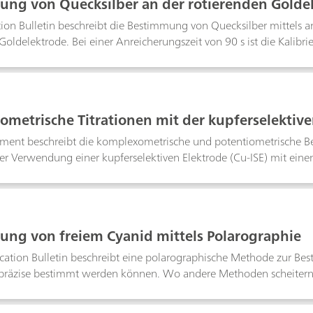
ng von Quecksilber an der rotierenden Goldele
ltammetrie
ion Bulletin beschreibt die Bestimmung von Quecksilber mittels a
Goldelektrode. Bei einer Anreicherungszeit von 90 s ist die Kalibri
grenze liegt bei 0.4 μg/L.Die Methode wurde vor allem für die 
echendem Aufschluss ist dieQuecksilberbestimmung auch in Prob
öglich (Abwässer, Lebens- und Genussmittel, biologische Flüssig
metrische Titrationen mit der kupferselektive
ment beschreibt die komplexometrische und potentiometrische B
ter Verwendung einer kupferselektiven Elektrode (Cu-ISE) mit ein
ran. Da die Elektrode gegenüber Komplexbildnern unempfindlich i
mplex in die Probe eingebracht werden. Das Verfahren, das sowohl 
t, nutzt die EDTA-Metall-Bildungskonstanten zur Bestimmung der 
ung in verschiedenen Matrizen.
ng von freiem Cyanid mittels Polarographie
cation Bulletin beschreibt eine polarographische Methode zur Be
 präzise bestimmt werden können. Wo andere Methoden scheitern
ungen erfolgen, die Sulfide enthalten. Cyanidkonzentrationen im 
m dar. Störende Effekte durch Anionen und komplexe Cyanide wurd