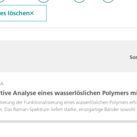
les löschen
Sor
-A
tive Analyse eines wasserlöslichen Polymers 
zierung der Funktionalisierung eines wasserlöslichen Polymers er
. Das Raman-Spektrum liefert starke, einzigartige Bänder sowohl f
reagierte Polymer. Dies ermöglicht die Entwicklung einer einfachen
 Polymerfunktionalisierung. Diese Methode wird heute routinemäß
nlage eingesetzt.