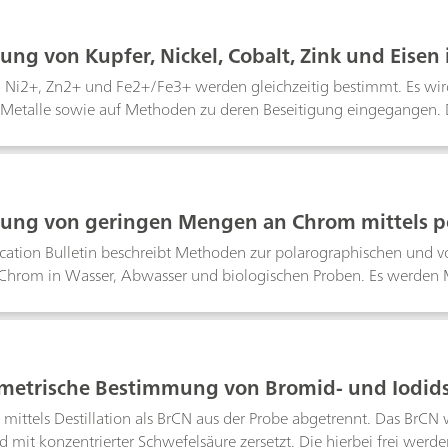
ng von Kupfer, Nickel, Cobalt, Zink und Eisen
ographie
 Ni2+, Zn2+ und Fe2+/Fe3+ werden gleichzeitig bestimmt. Es wird
Metalle sowie auf Methoden zu deren Beseitigung eingegangen. D
 = 20 µg/L und für Cu, Zn und Fe jeweils bei ρ = 50 µg/L.
ng von geringen Mengen an Chrom mittels po
ing-Voltammetrie nach Aufschluss
ication Bulletin beschreibt Methoden zur polarographischen und
hrom in Wasser, Abwasser und biologischen Proben. Es werden 
 Matrices vorgestellt.
metrische Bestimmung von Bromid- und Iodids
mittels Destillation als BrCN aus der Probe abgetrennt. Das BrCN 
d mit konzentrierter Schwefelsäure zersetzt. Die hierbei frei w