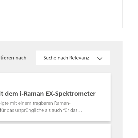
tieren nach
Suche nach Relevanz
mit dem i-Raman EX-Spektrometer
folgte mit einem tragbaren Raman-
ür das ursprüngliche als auch für das
, robusten quantitativen Analyse der
ig im Qualitätskontrolllabor einer