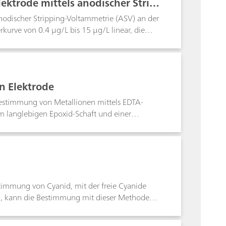
ktrode mittels anodischer Strip
nodischer Stripping-Voltammetrie (ASV) an der
erkurve von 0.4 μg/L bis 15 μg/L linear, die
Untersuchung von Wasserproben ausgearbeitet.
en mit hohem Anteil an organischen
keiten, Pharmazeutika).
n Elektrode
estimmung von Metallionen mittels EDTA-
em langlebigen Epoxid-Schaft und einer
st, muss vor der Analyse ein vorgeformter
für die Direkt- als auch für die Rücktitration
Äquivalenzpunkte und ermöglicht die
stimmung von Cyanid, mit der freie Cyanide
, kann die Bestimmung mit dieser Methode
Bereich von b(CN–) = 0,01…10 mg/L stellen
en bereits untersucht.