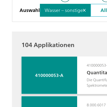
Auswahl
Wasser – sonstige
Al
104 Applikationen
410000053
Quantita
410000053-A
Die Quantifi
Spektrometer
vollständig 
prozentualen
Produktionsa
8.000.6017