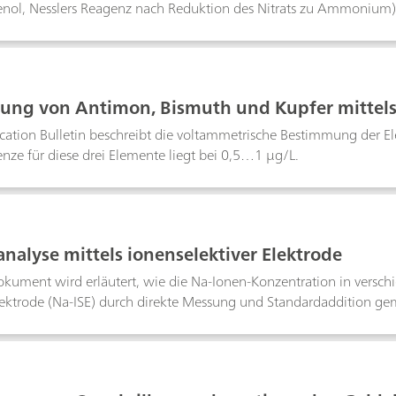
nol, Nesslers Reagenz nach Reduktion des Nitrats zu Ammonium) 
iometrische Bestimmung unter Verwendung einer ionenselektiven N
 grösserer Mengen Chlorid oder organischer Verbindungen mit Ca
mmung steht ein Verfahren zur Verfügung, bei dem mit vergleichs
ie und damit genaue Resultate erhalten werden. Die Bestimmungsg
ng von Antimon, Bismuth und Kupfer mittels
ication Bulletin beschreibt die voltammetrische Bestimmung der 
ze für diese drei Elemente liegt bei 0,5…1 µg/L.
nalyse mittels ionenselektiver Elektrode
kument wird erläutert, wie die Na-Ionen-Konzentration in versch
Elektrode (Na-ISE) durch direkte Messung und Standardaddition g