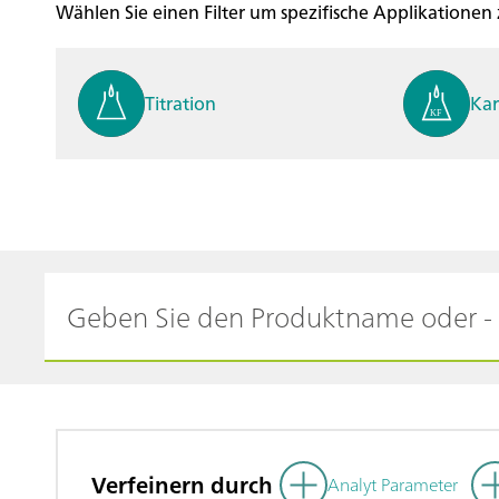
Wählen Sie einen Filter um spezifische Applikationen
Titration
Kar
Process analysis
Ele
Cyclic Voltammetric Stripp
Vol
ing
ph
Verfeinern durch
Analyt Parameter