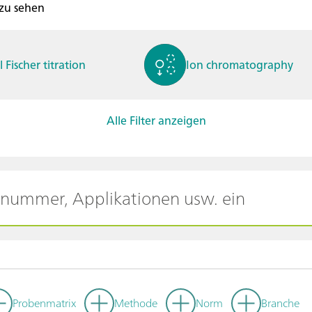
 zu sehen
l Fischer titration
Ion chromatography
Alle Filter anzeigen
ctrochemistry
Spectroelectrochemistry
tammetry / Polarogra
Stability measurement
y
Probenmatrix
Methode
Norm
Branche