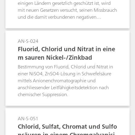
einigen Ländern gesetzlich geschützt ist, wird
mit neuen Gesetzen versucht, seinen Missbrauch
und die damit verbundenen negativen
Auswirkungen auf die Gesundheit zu
reduzieren. Der MIRA XTR DS von Metrohm
Raman ermöglicht einen schnellen und
AN-S-024
empfindlichen Nachweis von DMT im Feld.
Fluorid, Chlorid und Nitrat in eine
m sauren Nickel-/Zinkbad
Bestimmung von Fluorid, Chlorid und Nitrat in
einer NiSO4, ZnSO4-Lösung in Schwefelsäure
mittels Anionenchromatographie und
anschliessender Leitfähigkeitsdetektion nach
chemischer Suppression.
AN-S-051
Chlorid, Sulfat, Chromat und Sulfo
nsäuren in einem Chromgalvanisi