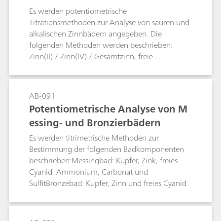
Es werden potentiometrische
Titrationsmethoden zur Analyse von sauren und
alkalischen Zinnbädern angegeben. Die
folgenden Methoden werden beschrieben:
Zinn(II) / Zinn(IV) / Gesamtzinn, freie
Fluoroborsäure oder freie Schwefelsäure,
Chlorid in sauren Zinnbädern, freies Hydroxid
und Carbonat in alkalischen Zinnbädern.
AB-091
Potentiometrische Analyse von M
essing- und Bronzierbädern
Es werden titrimetrische Methoden zur
Bestimmung der folgenden Badkomponenten
beschrieben:Messingbad: Kupfer, Zink, freies
Cyanid, Ammonium, Carbonat und
SulfitBronzebad: Kupfer, Zinn und freies Cyanid