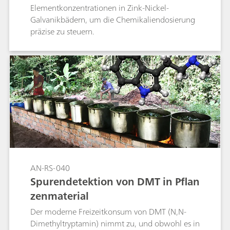
Elementkonzentrationen in Zink-Nickel-
Galvanikbädern, um die Chemikaliendosierung
präzise zu steuern.
AN-RS-040
Spurendetektion von DMT in Pflan
zenmaterial
Der moderne Freizeitkonsum von DMT (N,N-
Dimethyltryptamin) nimmt zu, und obwohl es in