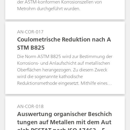
der ASTM-konformen Korrosionszellen von
Metrohm durchgeführt wurden.
AN-COR-017
Coulometrische Reduktion nach A
STM B825
Die Norm ASTM B825 wird zur Bestimmung der
Korrosions- und Anlaufschicht auf metallischen
Oberflächen herangezogen. Zu diesem Zweck
wird die sogenannte kathodische
Reduktionsmethode eingesetzt. Mithilfe eines
Metrohm Autolab PGSTAT302N und einer
Metrohm 1-L-Korrosionszelle wird ein Verfahren
zur Nachbildung der ASTM B825
AN-COR-018
veranschaulicht.
Auswertung organischer Beschich
tungen auf Metallen mit dem Aut