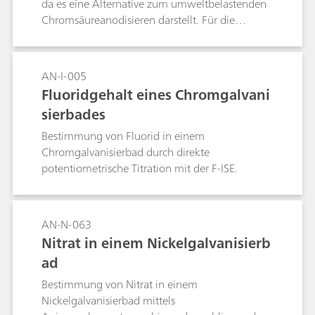
da es eine Alternative zum umweltbelastenden
Chromsäureanodisieren darstellt. Für die
Überwachung des Schwefel- und
Weinsäuregehalts von TSA-Galvanisierbädern
wurden potentiometrische Titrationsmethoden
AN-I-005
entwickelt, die in der Branche breite
Fluoridgehalt eines Chromgalvani
Anwendung finden. Sie haben allerdings den
sierbades
Nachteil, dass zwei Titrationen mit
verschiedenen Elektroden und Lösungsmitteln
Bestimmung von Fluorid in einem
durchgeführt werden müssen.In dieser
Chromgalvanisierbad durch direkte
Application Note wird eine alternative Methode
potentiometrische Titration mit der F-ISE.
vorgestellt, bei der die Konzentration beider
Säuren der Reihe nach mit einem
thermometrischen Sensor bestimmt wird. Die
AN-N-063
thermometrische Titration ist im Vergleich zur
Nitrat in einem Nickelgalvanisierb
potentiometrischen Titration schneller und
ad
praktischer (keine Sensorwartung notwendig).
Mit einem vollautomatisierten System dauert die
Bestimmung von Nitrat in einem
Bestimmung beider Parameter ca. 7 Minuten.
Nickelgalvanisierbad mittels