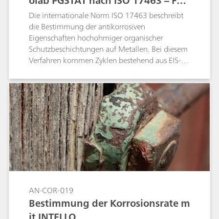
olab PGSTAT nach ISO 17463 – Far
ben und Lacke
Die internationale Norm ISO 17463 beschreibt
die Bestimmung der antikorrosiven
Eigenschaften hochohmiger organischer
Schutzbeschichtungen auf Metallen. Bei diesem
Verfahren kommen Zyklen bestehend aus EIS-
Messungen (elektrochemische
Impedanzspektroskopie), kathodischen
Polarisationen und Potenzialrelaxation zur
Anwendung. In dieser Application Note wird
gezeigt, dass der Metrohm Autolab PGSTAT
M204 mit Flachzelle die Anforderungen der
Norm ISO 17463 erfüllt.
AN-COR-019
Bestimmung der Korrosionsrate m
it INTELLO