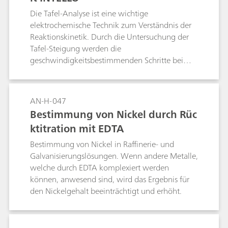
Die Tafel-Analyse ist eine wichtige
elektrochemische Technik zum Verständnis der
Reaktionskinetik. Durch die Untersuchung der
Tafel-Steigung werden die
geschwindigkeitsbestimmenden Schritte bei
Elektrodenreaktionen sichtbar, was Bereichen
wie der Korrosions- und
Brennstoffzellenforschung hilft. Diese Methode
AN-H-047
hilft Industrien, Prozesse zu optimieren und die
Bestimmung von Nickel durch Rüc
Geräteleistung zu verbessern, indem Materialien
ktitration mit EDTA
und Bedingungen für eine höhere Effizienz
angepasst werden.
Bestimmung von Nickel in Raffinerie- und
Galvanisierungslösungen. Wenn andere Metalle,
welche durch EDTA komplexiert werden
können, anwesend sind, wird das Ergebnis für
den Nickelgehalt beeinträchtigt und erhöht.