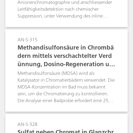
Anionenchromatographie und anschliessender
Leitfähigkeitsdetektion nach chemischer
Suppression, unter Verwendung des inline
Kationenaustauschs.
AN-S-315
Methandisulfonsäure in Chrombä
dern mittels verschachtelter Verd
ünnung, Dosino-Regeneration un
d STREAM
Methandisulfonsäure (MDSA) wird als
Katalysator in Chromatierbädern verwendet. Die
MDSA-Konzentration im Bad muss bekannt
sein, um die Chromatierung zu kontrollieren.
Die Analyse einer Badprobe erfordert eine 2500-
fache Verdünnung. Dieses Application Note
zeigt die automatische Inline-Verdünnung, die
in zwei Schritten verläuft. Während eine Probe
AN-S-328
analysiert wird, läuft bereits die zeitoptimierte
Sulfat neben Chromat in Glanzchr