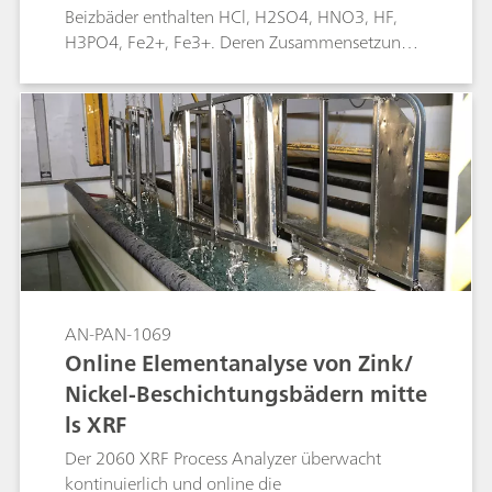
Beizbäder enthalten HCl, H2SO4, HNO3, HF,
H3PO4, Fe2+, Fe3+. Deren Zusammensetzung
muss für eine reproduzierbare
Oberflächenbehandlung ständig überwacht
werden. Das geschieht am besten mit Titration
und den robusten Prozessanalysatoren von
Metrohm, die nachfolgend vorgestellt werden.
AN-PAN-1069
Online Elementanalyse von Zink/
Nickel-Beschichtungsbädern mitte
ls XRF
Der 2060 XRF Process Analyzer überwacht
kontinuierlich und online die