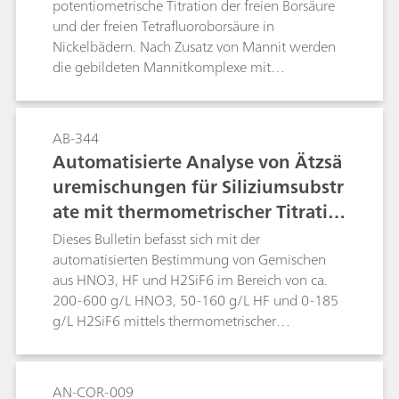
potentiometrische Titration der freien Borsäure
und der freien Tetrafluoroborsäure in
Nickelbädern. Nach Zusatz von Mannit werden
die gebildeten Mannitkomplexe mit
Natronlauge titriert. Die Bestimmung erfolgt
dabei direkt in der Badprobe; Nickel- und
andere Metallionen stören nicht.
AB-344
Automatisierte Analyse von Ätzsä
uremischungen für Siliziumsubstr
ate mit thermometrischer Titratio
n
Dieses Bulletin befasst sich mit der
automatisierten Bestimmung von Gemischen
aus HNO3, HF und H2SiF6 im Bereich von ca.
200-600 g/L HNO3, 50-160 g/L HF und 0-185
g/L H2SiF6 mittels thermometrischer
Titration.Ätzsäuregemische, die HNO3, HF und
H2SiF6 aus dem Ätzen von Siliziumsubstraten
enthalten, können mit dem 859 Titrotherm in
AN-COR-009