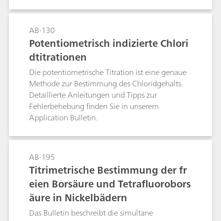
behandelt:Leitfähigkeitsmessungen allgemein;
Matrizen.
Bestimmung der Zellkonstanten; Bestimmung
des Temperaturkoeffizienten;
AB-130
Leitfähigkeitsmessungen in Wasserproben; TDS
Potentiometrisch indizierte Chlori
– Total Dissolved Solids; Konduktometrische
dtitrationen
Titrationen;
Die potentiometrische Titration ist eine genaue
Methode zur Bestimmung des Chloridgehalts.
Detaillierte Anleitungen und Tipps zur
Fehlerbehebung finden Sie in unserem
Application Bulletin.
AB-195
Titrimetrische Bestimmung der fr
eien Borsäure und Tetrafluorobors
äure in Nickelbädern
Das Bulletin beschreibt die simultane