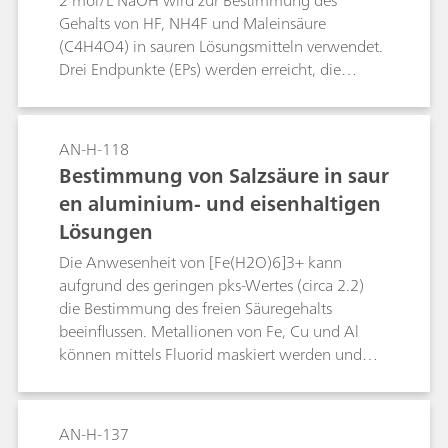
2 mol/L NaOH wird zur Bestimmung des
Gehalts von HF, NH4F und Maleinsäure
(C4H4O4) in sauren Lösungsmitteln verwendet.
Drei Endpunkte (EPs) werden erreicht, die
folgendermassen zugeordnet werden
können:EP1: C4H4O4 (pKa1 = 1.9), HF (pKa =
3.17)EP2: C4H4O4 (pKa2 = 6.07)EP2: NH4F
AN-H-118
(pKa = 8.2)Der HF-Gehalt wird durch
Bestimmung von Salzsäure in saur
Subtraktion der Differenz (EP2-EP1) von EP1
en aluminium- und eisenhaltigen
errechnet.
Lösungen
Die Anwesenheit von [Fe(H2O)6]3+ kann
aufgrund des geringen pks-Wertes (circa 2.2)
die Bestimmung des freien Säuregehalts
beeinflussen. Metallionen von Fe, Cu und Al
können mittels Fluorid maskiert werden und
erlauben so eine präzise Bestimmung des
Säuregehalts mittels thermometrischer Titration.
AN-H-137