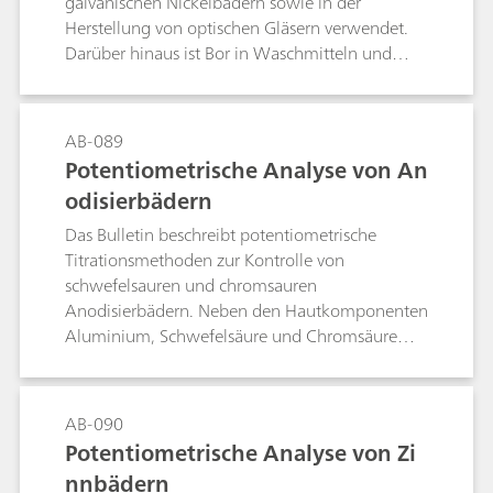
galvanischen Nickelbädern sowie in der
Herstellung von optischen Gläsern verwendet.
Darüber hinaus ist Bor in Waschmitteln und
Düngern vorhanden. Dieses Application Bulletin
beschreibt die Bestimmung von Borsäure,
einmal mittels potentiometrischer und das
AB-089
andere Mal mittels thermometrischer Titration.
Potentiometrische Analyse von An
Die Methode eignet sich auch zur Bestimmung
odisierbädern
anderer Borverbindungen, sofern ein saurer
Aufschluss der Analyse vorangeht.
Das Bulletin beschreibt potentiometrische
Titrationsmethoden zur Kontrolle von
schwefelsauren und chromsauren
Anodisierbädern. Neben den Hautkomponenten
Aluminium, Schwefelsäure und Chromsäure
werden auch Chlorid, Oxalsäure sowie Sulfat
bestimmt.
AB-090
Potentiometrische Analyse von Zi
nnbädern