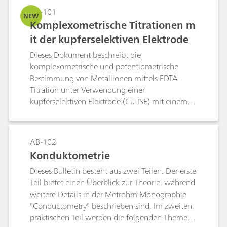
AB-101
NEW
Komplexometrische Titrationen m
it der kupferselektiven Elektrode
Dieses Dokument beschreibt die
komplexometrische und potentiometrische
Bestimmung von Metallionen mittels EDTA-
Titration unter Verwendung einer
kupferselektiven Elektrode (Cu-ISE) mit einem
langlebigen Epoxid-Schaft und einer
Kristallmembran. Da die Elektrode gegenüber
Komplexbildnern unempfindlich ist, muss vor
AB-102
der Analyse ein vorgeformter Cu–Metall-
Konduktometrie
Komplex in die Probe eingebracht werden. Das
Dieses Bulletin besteht aus zwei Teilen. Der erste
Verfahren, das sowohl für die Direkt- als auch
Teil bietet einen Überblick zur Theorie, während
für die Rücktitration geeignet ist, nutzt die
weitere Details in der Metrohm Monographie
EDTA-Metall-Bildungskonstanten zur
"Conductometry" beschrieben sind. Im zweiten,
Bestimmung der Äquivalenzpunkte und
praktischen Teil werden die folgenden Themen
ermöglicht die Quantifizierung in verschiedenen