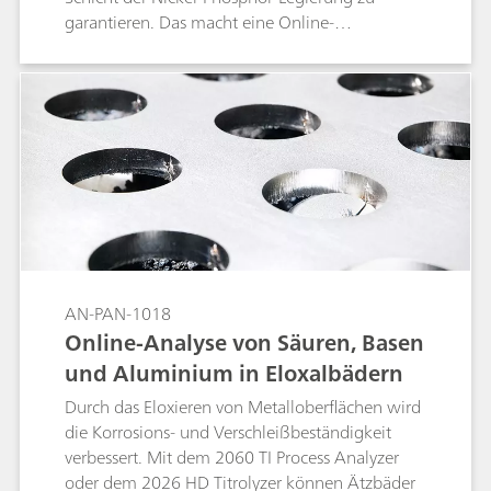
garantieren. Das macht eine Online-
Überwachung der aktiven Badbestandteile
notwendig. Zu den zu kontrollierenden
Parametern gehören der pH-Wert (4,5–5,0)
sowie die Nickel- (NiSO4 < 10 g/L) und
Hypophosphit-Konzentration (NaH2PO2: 1–12
%). Darüber hinaus können auch (mittels CVS)
Sulfat, Alkalinität und organische Additive
bestimmt werden.
AN-PAN-1018
Online-Analyse von Säuren, Basen
und Aluminium in Eloxalbädern
Durch das Eloxieren von Metalloberflächen wird
die Korrosions- und Verschleißbeständigkeit
verbessert. Mit dem 2060 TI Process Analyzer
oder dem 2026 HD Titrolyzer können Ätzbäder