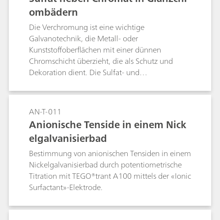
Verdünnung der nächsten Probe. Der MSM wird
ombädern
mit Hilfe des 800 Dosinos und der STREAM-
Anordnung regeneriert: Nach Verlassen des
Die Verchromung ist eine wichtige
Detektors wird der Eluent zum Spülen des
Galvanotechnik, die Metall- oder
regenerierten MSMs eingesetzt.
Kunststoffoberflächen mit einer dünnen
Chromschicht überzieht, die als Schutz und
Dekoration dient. Die Sulfat- und
Schwefelsäurekonzentrationen in den Bädern
sind wichtige Parameter im
Beschichtungsverfahren und müssen stetig
AN-T-011
überwacht werden. Die Anionen in den
Anionische Tenside in einem Nick
Chrombädern werden auf der Säule Metrosep A
elgalvanisierbad
Supp 5 - 250/4.0 getrennt und mittels
Leitfähigkeitsdetektion nach sequenzieller
Bestimmung von anionischen Tensiden in einem
Suppression bestimmt.
Nickelgalvanisierbad durch potentiometrische
Titration mit TEGO®trant A100 mittels der «Ionic
Surfactant»-Elektrode.