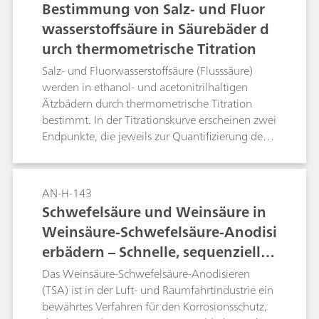
Bestimmung von Salz- und Fluor
wasserstoffsäure in Säurebäder d
urch thermometrische Titration
Salz- und Fluorwasserstoffsäure (Flusssäure)
werden in ethanol- und acetonitrilhaltigen
Ätzbädern durch thermometrische Titration
bestimmt. In der Titrationskurve erscheinen zwei
Endpunkte, die jeweils zur Quantifizierung der
entsprechenden Säure dienen.
AN-H-143
Schwefelsäure und Weinsäure in
Weinsäure-Schwefelsäure-Anodisi
erbädern – Schnelle, sequenzielle
Bestimmung mit einem thermom
Das Weinsäure-Schwefelsäure-Anodisieren
etrischen Sensor (thermometrisch
(TSA) ist in der Luft- und Raumfahrtindustrie ein
bewährtes Verfahren für den Korrosionsschutz,
e Titration)