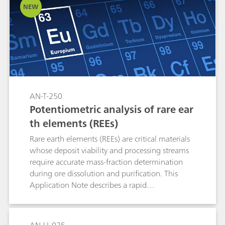
NEW
AN-T-250
Potentiometric analysis of rare ear
th elements (REEs)
Rare earth elements (REEs) are critical materials
whose deposit viability and processing streams
require accurate mass-fraction determination
during ore dissolution and purification. This
Application Note describes a rapid
potentiometric back-titration using a copper
ion-selective electrode (Cu-ISE) that enables
selective quantification and partial separation of