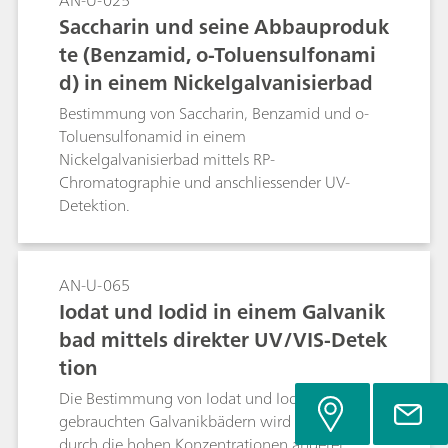
AN-U-025
REEs in complex matrices with near-quantitative
Saccharin und seine Abbauproduk
recovery. As an absolute, flexible, and cost-
te (Benzamid, o-Toluensulfonami
effective method with ICP-compatible sample
d) in einem Nickelgalvanisierbad
preparation, back-titration is well suited both as
a reference technique and for rapid on-site
Bestimmung von Saccharin, Benzamid und o-
analysis.
Toluensulfonamid in einem
Nickelgalvanisierbad mittels RP-
Chromatographie und anschliessender UV-
Detektion.
AN-U-065
Iodat und Iodid in einem Galvanik
bad mittels direkter UV/VIS-Detek
tion
Die Bestimmung von Iodat und Iodid in
gebrauchten Galvanikbädern wird erschwert
durch die hohen Konzentrationen anderer