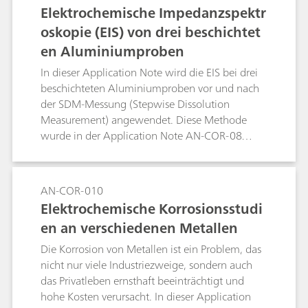
einer Folge von zwei Bestimmungen analysiert
Elektrochemische Impedanzspektr
werden. Die erste Bestimmung beinhaltet eine
oskopie (EIS) von drei beschichtet
direkte Titration mit Standard c(NaOH) = 2
en Aluminiumproben
mol/L, gefolgt von einer Rücktitration mit c(HCl)
= 2 mol/L. Diese Bestimmung ergibt den
In dieser Application Note wird die EIS bei drei
H2SiF6-Gehalt sowie einen Wert für den
beschichteten Aluminiumproben vor und nach
kombinierten (HNO3+HF) Gehalt. Die zweite
der SDM-Messung (Stepwise Dissolution
Bestimmung besteht aus einer Titration mit
Measurement) angewendet. Diese Methode
c(Al3+) = 0,5 mol/L zur Bestimmung des HF-
wurde in der Application Note AN-COR-08
Gehalts. Bei frisch hergestellten Gemischen aus
behandelt.
HNO3 und HF, die kein H2SiF6 enthalten, wird
eine verknüpfte Zwei-Titration-Sequenz
AN-COR-010
verwendet. Die Ergebnisse der beiden
Elektrochemische Korrosionsstudi
Bestimmungen werden von tiamoTM
verwendet, um individuelle Ergebnisse für
en an verschiedenen Metallen
HNO3, HF und H2SiF6 zu erhalten.
Die Korrosion von Metallen ist ein Problem, das
nicht nur viele Industriezweige, sondern auch
das Privatleben ernsthaft beeinträchtigt und
hohe Kosten verursacht. In dieser Application