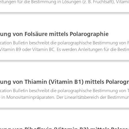
itungen für die Bestimmung in Lösungen (z. B. Fruchtsaft), Vitam
tätsbereich der Bestimmung wird ebenfalls angegeben. Die Nachwe
ng von Folsäure mittels Polarographie
cation Bulletin beschreibt die polarographische Bestimmung von 
Vitamin B9 oder Vitamin BC. Es werden Anleitungen für die Bestim
eln und Multivitamintabletten gegeben. Der Linearitätsbereich d
ze liegt bei etwa 75 μg/L Folsäure.
ng von Thiamin (Vitamin B1) mittels Polarog
ication Bulletin beschreibt die polarographische Bestimmung von 
e in Monovitaminpräparaten. Der Linearitätsbereich der Bestimmu
nze liegt bei etwa 50 µg/L Thiamin.