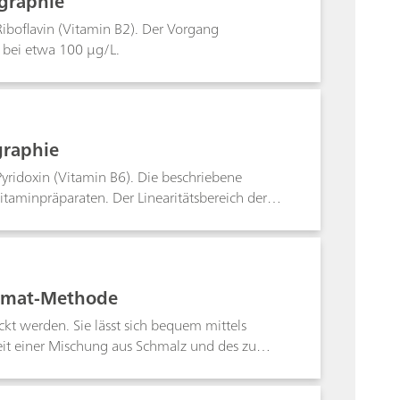
ographie
iboflavin (Vitamin B2). Der Vorgang
 bei etwa 100 μg/L.
graphie
yridoxin (Vitamin B6). Die beschriebene
taminpräparaten. Der Linearitätsbereich der
L Pyridoxin · HCl.
cimat-Methode
kt werden. Sie lässt sich bequem mittels
it einer Mischung aus Schmalz und des zu
otient drückt die Effizienz des jeweiligen
iese Applikation beschreibt die Bestimmung des