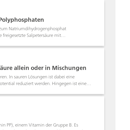
etrische Titration (des aus Iodat freigesetzten
nicht.Die beschriebenen Verfahren gestatten es,
 B. in Sole, Meerwasser, Kochsalz usw.).
 Polyphosphaten
s zum Natriumdihydrogenphosphat
e freigesetzte Salpetersäure mit
smethode eignet sich für grössere
ure allein oder in Mischungen
ren. In sauren Lösungen ist dabei eine
otential reduziert werden. Hingegen ist eine
otonenkonzentration (infolge cis-trans-
min PP), einem Vitamin der Gruppe B. Es