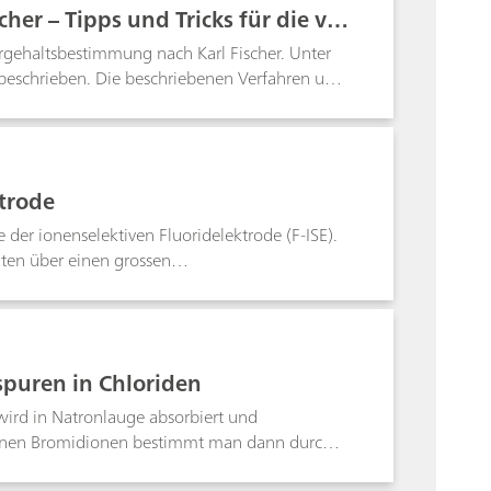
r – Tipps und Tricks für die vol
ergehaltsbestimmung nach Karl Fischer. Unter
eschrieben. Die beschriebenen Verfahren und
trode
 der ionenselektiven Fluoridelektrode (F-ISE).
lten über einen grossen
 zur Handhabung und Pflege der Elektrode sowie
bestimmung von Fluorid mit der
puren in Chloriden
wird in Natronlauge absorbiert und
erdenen Bromidionen bestimmt man dann durch
g nicht.Iodid wird durch Hypobromit zu Iodat