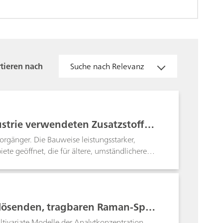
tieren nach
Suche nach Relevanz
ustrie verwendeten Zusatzstoffen
orgänger. Die Bauweise leistungsstarker,
te geöffnet, die für ältere, umständlichere
n B&W Tek eignen sich aufgrund der extrem
ische Anwendungen wie das Testen von
lschter Arzneimittel.
flösenden, tragbaren Raman-Spek
ivariate Modelle der Analytkonzentration