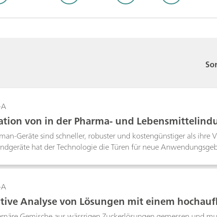
Sor
-A
kation von in der Pharma- und Lebensmittelind
 Raman-Handspektrometer NanoRam
n-Geräte sind schneller, robuster und kostengünstiger als ihre V
ndgeräte hat der Technologie die Türen für neue Anwendungsgebie
er nicht in Frage kamen. Raman-Handgeräte wie das NanoRam® vo
ularen Selektivität des Verfahrens hervorragend für pharmazeut
en, die Überprüfung von Endprodukten und die Identifikation gefä
-A
tive Analyse von Lösungen mit einem hochau
ernäre Gemische aus wässrigen Zuckerlösungen gemessen und mult