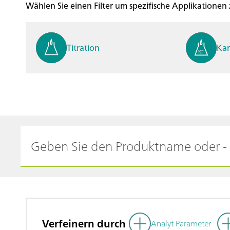
Wählen Sie einen Filter um spezifische Applikationen
Titration
Kar
Process analysis
Ele
Cyclic Voltammetric Stripp
Vol
ing
ph
Verfeinern durch
Analyt Parameter