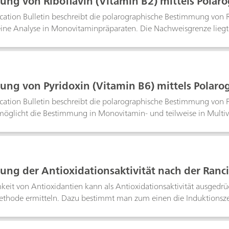
ng von Riboflavin (Vitamin B2) mittels Polar
cation Bulletin beschreibt die polarographische Bestimmung von R
eine Analyse in Monovitaminpräparaten. Die Nachweisgrenze liegt
ng von Pyridoxin (Vitamin B6) mittels Polaro
cation Bulletin beschreibt die polarographische Bestimmung von P
öglicht die Bestimmung in Monovitamin- und teilweise in Multivi
 ebenfalls angegeben. Die Nachweisgrenze liegt bei etwa 100 µg/
ng der Antioxidationsaktivität nach der Ran
eit von Antioxidantien kann als Antioxidationsaktivität ausgedrüc
thode ermitteln. Dazu bestimmt man zum einen die Induktionsze
en Antioxidans und zum anderen die des reinen Schmalzes. Der Qu
aus und wird als Antioxidationsaktivitäts-Index (AI) bezeichnet.D