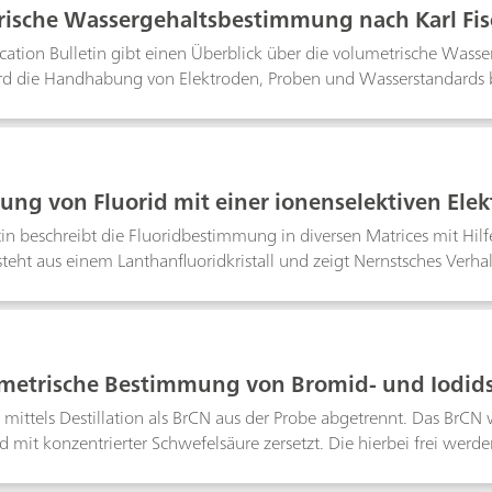
ische Wassergehaltsbestimmung nach Karl Fische
e Karl-Fischer-Titration
cation Bulletin gibt einen Überblick über die volumetrische Wass
d die Handhabung von Elektroden, Proben und Wasserstandards b
ntsprechen der Norm ASTM E203.
ng von Fluorid mit einer ionenselektiven Elek
tin beschreibt die Fluoridbestimmung in diversen Matrices mit Hilfe
steht aus einem Lanthanfluoridkristall und zeigt Nernstsches Verha
ntrationsbereich.Der erste Teil dieses Bulletins enthält Hinweise
chen Fluoridbestimmung. Der zweite Teil demonstriert die Direkt
itionstechnik in Kochsalz, Zahnpasta und Mundwasser.
metrische Bestimmung von Bromid- und Iodids
mittels Destillation als BrCN aus der Probe abgetrennt. Das BrCN 
d mit konzentrierter Schwefelsäure zersetzt. Die hierbei frei w
ische Titration mit Silbernitratlösung. Iodid stört die Bestimmun