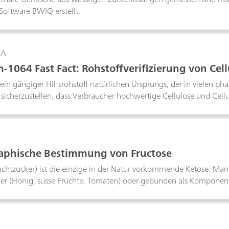
 Software BWIQ erstellt.
-A
1064 Fast Fact: Rohstoffverifizierung von Cell
t ein gängiger Hilfsrohstoff natürlichen Ursprungs, der in vielen 
cherzustellen, dass Verbraucher hochwertige Cellulose und Cellu
erden. Das NanoRam®-1064 bietet einen echten Mehrwert für die p
kömmlichen Raman-Handspektrometern mit 785-nm-Lasern erzeugt
®-1064 wird daher zur Identifikation von Cellulosederivaten ver
luoreszieren.
aphische Bestimmung von Fructose
uchtzucker) ist die einzige in der Natur vorkommende Ketose. Man f
er (Honig, süsse Früchte, Tomaten) oder gebunden als Komponent
her Kohlehydrate. Da die Fructose süsser als Traubenzucker schmeck
Bereits 1932 wurde die polarographische Reduzierbarkeit von Zu
. Mit der nachstehenden Methode kann auf einfache Weise der Fru
itativ bestimmt werden.