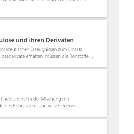
ulose und ihren Derivaten
pharmazeutischen Erzeugnissen zum Einsatz
losederivate erhalten, müssen die Rohstoffe
harmazeutische Identifikationsanalyse, da es
e Fluoreszenz auf ein Minimum reduziert.
wendet, die bei einem 785-nm-Laser für
indet sie frei in der Mischung mit
e des Rohrzuckers und verschiedener
t, findet sie als Versüssungsmittel grosse
cker erstmals von Heyrovsky und Smoler
ctosegehalt in Früchten, Fruchtsäften und