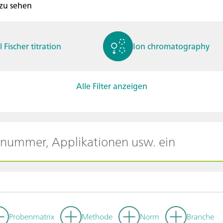
 zu sehen
l Fischer titration
Ion chromatography
Alle Filter anzeigen
ctrochemistry
Spectroelectrochemistry
tammetry / Polarogra
Stability measurement
y
Probenmatrix
Methode
Norm
Branche