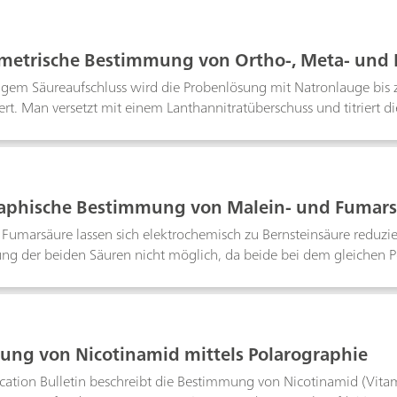
ch Zerstörung des überschüssigen Hypobromits erfolgt die potentiom
triumthiosulfatlösung. Bromid stört selbst in grossem Überschuss 
odid neben einem grossen Überschuss an Chlorid zu bestimmen (z.
metrische Bestimmung von Ortho-, Meta- und
igem Säureaufschluss wird die Probenlösung mit Natronlauge bi
iert. Man versetzt mit einem Lanthannitratüberschuss und titriert di
.NaH2PO4 + La(NO3)3 → LaPO4 + 2 HNO3 + NaNO3Die Bestimmung
zentrationen.
aphische Bestimmung von Malein- und Fumarsä
Fumarsäure lassen sich elektrochemisch zu Bernsteinsäure reduzie
ung der beiden Säuren nicht möglich, da beide bei dem gleichen P
 pH = 7.8 ... 8.0 gut möglich, da sich Fumarsäure bei niedriger Pr
hwerer reduzieren lässt als Maleinsäure.
ng von Nicotinamid mittels Polarographie
cation Bulletin beschreibt die Bestimmung von Nicotinamid (Vita