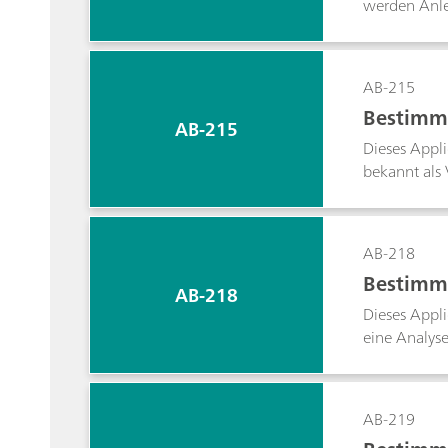
werden Anle
Der Lineari
AB-215
Bestimmu
AB-215
Dieses Appli
bekannt als 
Vitaminkaps
Nachweisgren
AB-218
Bestimmu
AB-218
Dieses Appl
eine Analys
Nachweisgre
AB-219