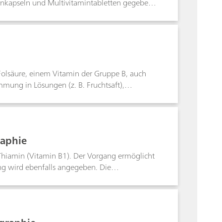
inkapseln und Multivitamintabletten gegeben.
isgrenze liegt bei etwa 50 μg/L Nicotinamid.
Folsäure, einem Vitamin der Gruppe B, auch
mung in Lösungen (z. B. Fruchtsaft),
er Bestimmung wird ebenfalls angegeben. Die
raphie
Thiamin (Vitamin B1). Der Vorgang ermöglicht
ng wird ebenfalls angegeben. Die