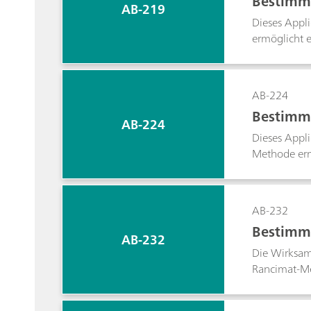
Bestimmu
AB-219
Dieses Appli
ermöglicht 
AB-224
Bestimmu
AB-224
Dieses Appli
Methode erm
Analyse wird
AB-232
Bestimmu
AB-232
Die Wirksamk
Rancimat-Me
untersuchend
Antioxidans 