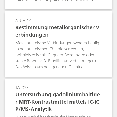
track relative changes in the concentration
profile of ferrocyanide and ferricyanide at the
surface of the electrode during cyclic
AN-H-142
voltammetry (CV).
Bestimmung metallorganischer V
erbindungen
Metallorganische Verbindungen werden häufig
in der organischen Chemie verwendet,
beispielsweise als Grignard-Reagenzien oder
starke Basen (z. B. Butyllithiumverbindungen).
Das Wissen um den genauen Gehalt an
reaktiven Stoffen ermöglicht eine bessere
Planung der für Reaktionen benötigten Mengen
und verhindert so die Verschwendung von
TA-023
Material oder zu geringe Erträge.Diese
Untersuchung gadoliniumhaltige
Application Note beschreibt die Analyse
r MRT-Kontrastmittel mittels IC-IC
metallorganischer Verbindungen mittels
P/MS-Analytik
thermometrischer Titration unter Verwendung
von 2-Butanol als Titriermittel. Aufgrund der