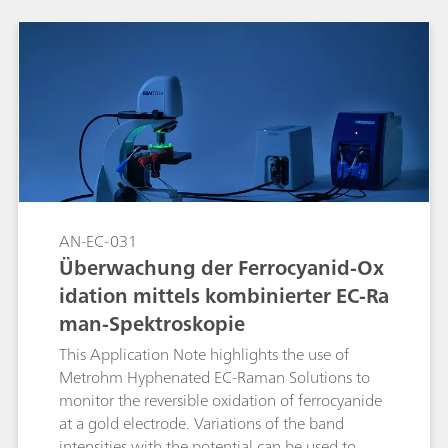
AN-EC-031
Überwachung der Ferrocyanid-Ox
idation mittels kombinierter EC-Ra
man-Spektroskopie
This Application Note highlights the use of
Metrohm Hyphenated EC-Raman Solutions to
monitor the reversible oxidation of ferrocyanide
at a gold electrode. Variations of the band
intensities with the potential can be used to