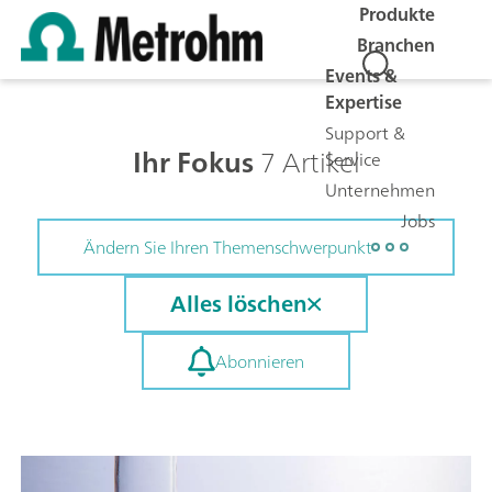
Produkte
Branchen
Events &
Expertise
Support &
Ihr Fokus
7 Artikel
Service
Unternehmen
Jobs
Ändern Sie Ihren Themenschwerpunkt
Alles löschen
Abonnieren